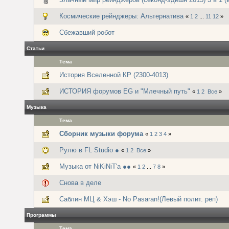
Космические рейнджеры: Альтернатива
«
1
2
...
11
12
»
Сбежавший робот
Статьи
Тема
История Вселенной КР (2300-4013)
ИСТОРИЯ форумов EG и "Млечный путь"
«
1
2
Все
»
Музыка
Тема
Сборник музыки форума
«
1
2
3
4
»
Рулю в FL Studio ●
«
1
2
Все
»
Музыка от NiKiNiT'а ●●
«
1
2
...
7
8
»
Снова в деле
Саблин МЦ & Хэш - No Pasaran!(Левый полит. реп)
Программы
Тема