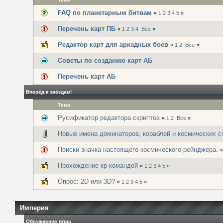
FAQ по планетарным битвам
«
1
2
3
4
5
»
Перечень карт ПБ
«
1
2
3
4
Все
»
Редактор карт для аркадных боев
«
1
2
Все
»
Советы по созданию карт АБ
Перечень карт АБ
Вперёд к звёздам!
Тема
Русификатор редактора скриптов
«
1
2
Все
»
Новые имена доминаторов, кораблей и космических с
Поиски значка настоящего космического рейнджера.
Прохождение кр командой
«
1
2
3
4
5
»
Опрос: 2D или 3D?
«
1
2
3
4
5
»
Империя
Обсуждение игры