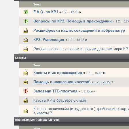
Тема
F.A.Q. по КР1
«
1
2
...
12
13
»
Вопросы по КР2. Помощь в прохождении
«
1
2
...
12
Расшифровки наших сокращений и аббревиатур
КР2: Революция
«
1
2
...
15
16
»
Разные вопросы по расам и прочим деталям мира КР
Квесты
Тема
Квесты и их прохождения
«
1
2
...
15
16
»
Помощь в написании квестов!
«
1
2
...
26
27
»
Заповеди ТГЕ-писателя
«
1
2
Все
»
Квесты КР в браузере онлайн
Каковы технические (и художеств.) требования к кар
в квесты ?
Планетарные и аркадные бои
Тема