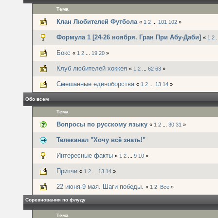
Тема
Клан Любителей Футбола
«
1
2
...
101
102
»
Формула 1 [24-26 ноября. Гран При Абу-Даби]
«
1
2
.
Бокс
«
1
2
...
19
20
»
Клуб любителей хоккея
«
1
2
...
62
63
»
Смешанные единоборства
«
1
2
...
13
14
»
Обо всем
Тема
Вопросы по русскому языку
«
1
2
...
30
31
»
Телеканал "Хочу всё знать!"
Интересные факты
«
1
2
...
9
10
»
Притчи
«
1
2
...
13
14
»
22 июня-9 мая. Шаги победы.
«
1
2
Все
»
Соревнования по флуду
Тема