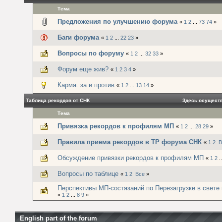
Тема
Предложения по улучшению форума
«
1
2
...
73
74
»
Баги форума
«
1
2
...
22
23
»
Вопросы по форуму
«
1
2
...
32
33
»
Форум еще жив?
«
1
2
3
4
»
Карма: за и против
«
1
2
...
13
14
»
Таблица рекордов от СНК
Здесь осущест
Тема
Привязка рекордов к профилям МП
«
1
2
...
28
29
»
Правила приема рекордов в ТР форума СНК
«
1
2
В
Обсуждение привязки рекордов к профилям МП
«
1
2
.
Вопросы по таблице
«
1
2
Все
»
Перспективы МП-состязаний по Перезагрузке в свете м
«
1
2
...
8
9
»
English part of the forum