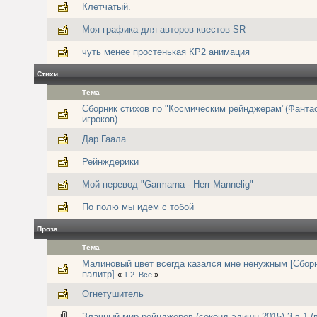
Клетчатый.
Моя графика для авторов квестов SR
чуть менее простенькая КР2 анимация
Стихи
Тема
Сборник стихов по "Космическим рейнджерам"(Фанта
игроков)
Дар Гаала
Рейнждерики
Мой перевод "Garmarna - Herr Mannelig"
По полю мы идем с тобой
Проза
Тема
Малиновый цвет всегда казался мне ненужным [Сбор
палитр]
«
1
2
Все
»
Огнетушитель
Злачный мир рейнджеров (секонд-эдишн 2015) 3 в 1 