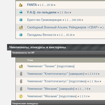
FANTA
«
1
2
...
29
30
»
F.A.Q. по гильдиям
«
1
2
Все
»
Братство Громовержцев
«
1
2
...
248
249
»
Свободный Военный Альянс Рейнджеров =СВАР=
«
1
Паладины Вечности
«
1
2
...
25
26
»
Чемпионаты, конкурсы и викторины
Чемпионаты по КР
Тема
Чемпионат "Тюнинг" [подготовка]
Чемпионат "Клептогигантус" [завершен]
«
1
2
3
4
5
»
Чемпионат "Клептогигантус" [подготовка]
«
1
2
Все
»
Чемпионат "Механик" [завершён]
«
1
2
...
7
8
»
Чемпионат "Механик" [подготовка]
«
1
2
3
4
»
Творческие конкурсы