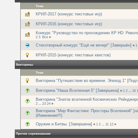
Тема
КРИЛ-2017 (конкурс текстовых игр)
КРИЛ-2016 (конкурс текстовых игр)
Конкурс "Руководство по прохождению КР HD: Револю
2
3
Все
»
Стихотворный конкурс "Ещё не вечер!" [Завершён]
«
1
КРИЛ-2015 (конкурс текстовых квестов)
Викторины
Тема
Викторина "Путешествие во времени. Эпизод 1" [Подг
Викторина "Наша Вселенная 5" [Завершена]
«
1
2
...
16
Викторина "Знаток вселенной Космических Рейнджеро
2
...
23
24
»
Викторина "Мир Фантастики: Просторы Вселенной" [н
(Изменение!!!)
Оружие и Битвы. [Завершена]
«
1
2
...
11
12
»
Прочие соревнования