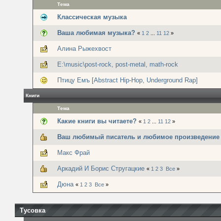
Тема
Классическая музыка
Ваша любимая музыка?
«
1
2
...
11
12
»
Алина Рыжехвост
E:\music\post-rock, post-metal, math-rock
Птицу Емъ [Abstract Hip-Hop, Underground Rap]
Книги
Тема
Какие книги вы читаете?
«
1
2
...
11
12
»
Ваш любимый писатель и любимое произведение
Макс Фрай
Аркадий И Борис Стругацкие
«
1
2
3
Все
»
Дюна
«
1
2
3
Все
»
Тусовка