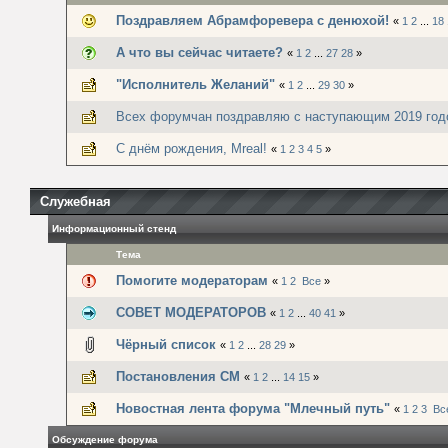
Поздравляем Абрамфоревера с денюхой!
«
1
2
...
18
А что вы сейчас читаете?
«
1
2
...
27
28
»
"Исполнитель Желаний"
«
1
2
...
29
30
»
Всех форумчан поздравляю с наступающим 2019 год
С днём рождения, Mreal!
«
1
2
3
4
5
»
Служебная
Информационный стенд
Тема
Помогите модераторам
«
1
2
Все
»
СОВЕТ МОДЕРАТОРОВ
«
1
2
...
40
41
»
Чёрный список
«
1
2
...
28
29
»
Постановления СМ
«
1
2
...
14
15
»
Новостная лента форума "Млечный путь"
«
1
2
3
Вс
Обсуждение форума