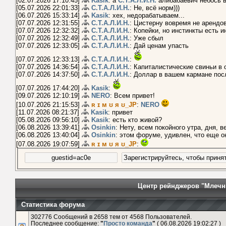
[02.07.2026 17:10:45]
Kasik
: а
С.Т.А.Л.И.Н.
алибабаевич небось 
[05.07.2026 22:01:33]
С.Т.А.Л.И.Н.
: Не, всё норм)))
[06.07.2026 15:33:14]
Kasik
: хех, недорабатываем...
[07.07.2026 12:31:55]
С.Т.А.Л.И.Н.
: Цистерну вовремя не арендо
[07.07.2026 12:32:32]
С.Т.А.Л.И.Н.
: Копейки, но инстинкты есть и
[07.07.2026 12:32:49]
С.Т.А.Л.И.Н.
: Уже сбыл
[07.07.2026 12:33:05]
С.Т.А.Л.И.Н.
: Дай ценам упасть
[07.07.2026 12:33:13]
С.Т.А.Л.И.Н.
:
[07.07.2026 14:36:54]
С.Т.А.Л.И.Н.
: Капиталистические свиньи в 
[07.07.2026 14:37:50]
С.Т.А.Л.И.Н.
: Доллар в вашем кармане пос
[07.07.2026 17:44:20]
Kasik
:
[09.07.2026 12:10:19]
NERO
: Всем привет!
[10.07.2026 21:15:53]
ʀ ɪ м ʊ я ʊ_JP
:
NERO
[11.07.2026 08:21:37]
Kasik
: привет
[05.08.2026 09:56:10]
Kasik
: есть кто живой?
[06.08.2026 13:39:41]
Osinkin
: Нету, всем покойного утра, дня, 
[06.08.2026 13:40:04]
Osinkin
: этом форуме, удивлен, что еще о
[07.08.2026 19:07:59]
ʀ ɪ м ʊ я ʊ_JP
:
Центр рейнджеров "Млечн
Статистика форума
302776 Сообщений в 2658 тем от 4568 Пользователей.
Последнее сообщение:
"
Просто команда
"
( 06.08.2026 19:02:27 )