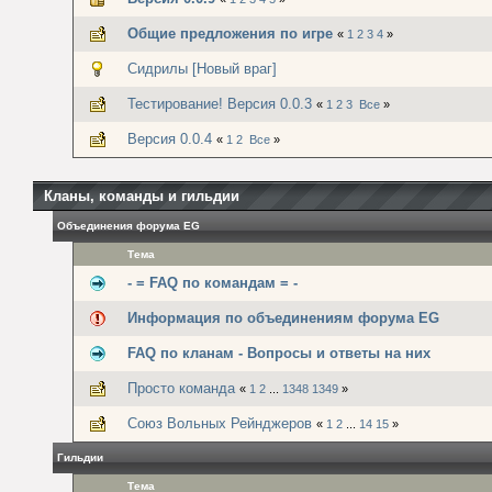
Общие предложения по игре
«
1
2
3
4
»
Сидрилы [Новый враг]
Тестирование! Версия 0.0.3
«
1
2
3
Все
»
Версия 0.0.4
«
1
2
Все
»
Кланы, команды и гильдии
Объединения форума EG
Тема
- = FAQ по командам = -
Информация по объединениям форума EG
FAQ по кланам - Вопросы и ответы на них
Просто команда
«
1
2
...
1348
1349
»
Союз Вольных Рейнджеров
«
1
2
...
14
15
»
Гильдии
Тема