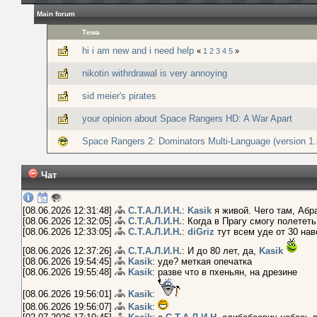
Main forum
Тема
hi i am new and i need help
«
1
2
3
4
5
»
nikotin withrdrawal is very annoying
sid meier's pirates
your opinion about Space Rangers HD: A War Apart
Space Rangers 2: Dominators Multi-Language (version 1.
Чат
[08.06.2026 12:31:48]
С.Т.А.Л.И.Н.
:
Kasik
я живой. Чего там, Абр
[08.06.2026 12:32:05]
С.Т.А.Л.И.Н.
: Когда в Прагу смогу полетет
[08.06.2026 12:33:05]
С.Т.А.Л.И.Н.
:
diGriz
тут всем уде от 30 нав
[08.06.2026 12:37:26]
С.Т.А.Л.И.Н.
: И до 80 лет, да,
Kasik
[08.06.2026 19:54:45]
Kasik
: уде? меткая опечатка
[08.06.2026 19:55:48]
Kasik
: разве что в пхеньян, на дрезине
[08.06.2026 19:56:01]
Kasik
:
[08.06.2026 19:56:07]
Kasik
: