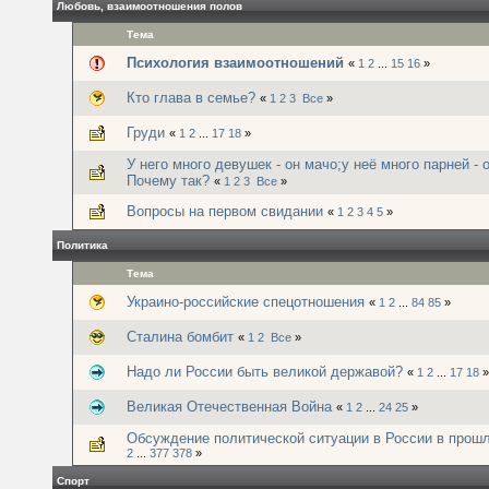
Любовь, взаимоотношения полов
Тема
Психология взаимоотношений
«
1
2
...
15
16
»
Кто глава в семье?
«
1
2
3
Все
»
Груди
«
1
2
...
17
18
»
У него много девушек - он мачо;у неё много парней - 
Почему так?
«
1
2
3
Все
»
Вопросы на первом свидании
«
1
2
3
4
5
»
Политика
Тема
Украино-российские спецотношения
«
1
2
...
84
85
»
Сталина бомбит
«
1
2
Все
»
Надо ли России быть великой державой?
«
1
2
...
17
18
»
Великая Отечественная Война
«
1
2
...
24
25
»
Обсуждение политической ситуации в России в прош
2
...
377
378
»
Спорт