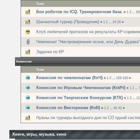
Тема
Бои роботов по ICQ. Тренировочная база.
«
1
2
...
28
Шахматный турнир [Проведение]
«
1
2
...
24
25
»
Клуб любителей прогнозов на результаты КР-соревно
Чемпионат "Ниспровержение основ, или День Дурака"
Задачки по КР
Комиссии
Тема
Комиссия по чемпионатам (КпЧ)
«
1
2
...
159
160
»
Комиссия по Игровым Чемпионатам (КпИЧ)
«
1
2
...
Комиссия по Творческим Конкурсам (КТК)
«
1
2
...
11
Комиссия по Викторинам (КпВ)
«
1
2
...
40
41
»
Нужны ли турниры выходного дня по СО одной систе
Книги, игры, музыка, кино