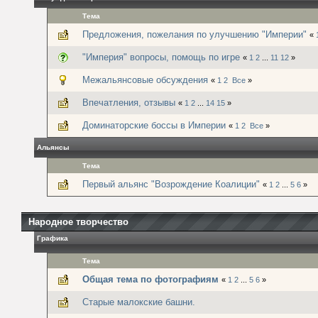
Тема
Предложения, пожелания по улучшению "Империи"
«
"Империя" вопросы, помощь по игре
«
1
2
...
11
12
»
Межальянсовые обсуждения
«
1
2
Все
»
Впечатления, отзывы
«
1
2
...
14
15
»
Доминаторские боссы в Империи
«
1
2
Все
»
Альянсы
Тема
Первый альянс "Возрождение Коалиции"
«
1
2
...
5
6
»
Народное творчество
Графика
Тема
Общая тема по фотографиям
«
1
2
...
5
6
»
Старые малокские башни.