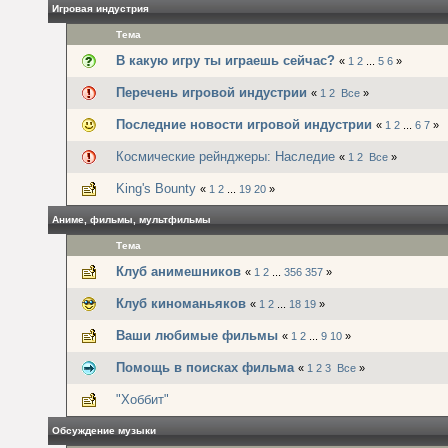
Игровая индустрия
Тема
В какую игру ты играешь сейчас?
«
1
2
...
5
6
»
Перечень игровой индустрии
«
1
2
Все
»
Последние новости игровой индустрии
«
1
2
...
6
7
»
Космические рейнджеры: Наследие
«
1
2
Все
»
King's Bounty
«
1
2
...
19
20
»
Аниме, фильмы, мультфильмы
Тема
Клуб анимешников
«
1
2
...
356
357
»
Клуб киноманьяков
«
1
2
...
18
19
»
Ваши любимые фильмы
«
1
2
...
9
10
»
Помощь в поисках фильма
«
1
2
3
Все
»
"Хоббит"
Обсуждение музыки