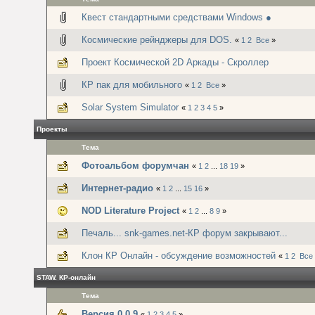
Квест стандартными средствами Windows ●
Космические рейнджеры для DOS.
«
1
2
Все
»
Проект Космической 2D Аркады - Скроллер
КР пак для мобильного
«
1
2
Все
»
Solar System Simulator
«
1
2
3
4
5
»
Проекты
Тема
Фотоальбом форумчан
«
1
2
...
18
19
»
Интернет-радио
«
1
2
...
15
16
»
NOD Literature Project
«
1
2
...
8
9
»
Печаль... snk-games.net-КР форум закрывают...
Клон КР Онлайн - обсуждение возможностей
«
1
2
Все
STAW. КР-онлайн
Тема
Версия 0.0.9
«
1
2
3
4
5
»