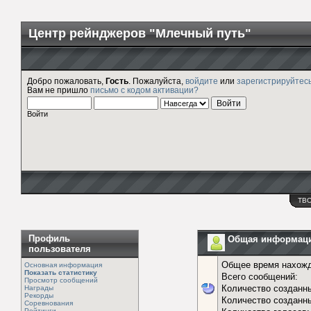
Центр рейнджеров "Млечный путь"
Добро пожаловать,
Гость
. Пожалуйста,
войдите
или
зарегистрируйтес
Вам не пришло
письмо с кодом активации?
Войти
ТВ
Профиль
Общая информаци
пользователя
Общее время нахожд
Основная информация
Показать статистику
Всего сообщений:
Просмотр сообщений
Количество созданн
Награды
Рекорды
Количество созданны
Соревнования
Рейтинги