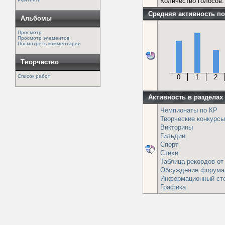
Количество голосов:
Средняя активность по
Альбомы
Просмотр
Просмотр элементов
Посмотреть комментарии
Творчество
Список работ
0
1
2
Активность в разделах
Чемпионаты по КР
Творческие конкурсы
Викторины
Гильдии
Спорт
Стихи
Таблица рекордов от
Обсуждение форума
Информационный ст
Графика