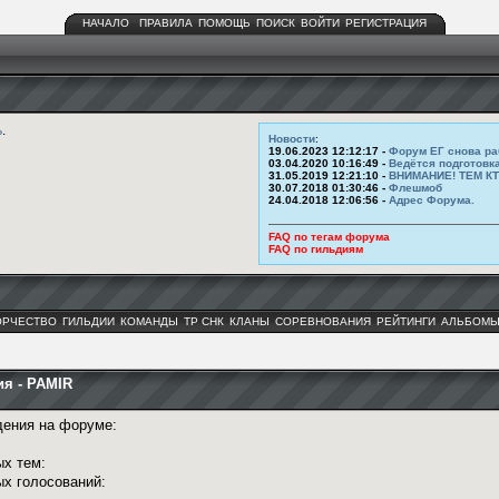
НАЧАЛО
ПРАВИЛА
ПОМОЩЬ
ПОИСК
ВОЙТИ
РЕГИСТРАЦИЯ
ь
.
Новости
:
19.06.2023 12:12:17 -
Форум ЕГ снова ра
03.04.2020 10:16:49 -
Ведётся подготовк
31.05.2019 12:21:10 -
ВНИМАНИЕ! ТЕМ К
30.07.2018 01:30:46 -
Флешмоб
24.04.2018 12:06:56 -
Адрес Форума.
FAQ по тегам форума
FAQ по гильдиям
ОРЧЕСТВО
ГИЛЬДИИ
КОМАНДЫ
ТР СНК
КЛАНЫ
СОРЕВНОВАНИЯ
РЕЙТИНГИ
АЛЬБОМ
я - PAMIR
ения на форуме:
ых тем:
х голосований: