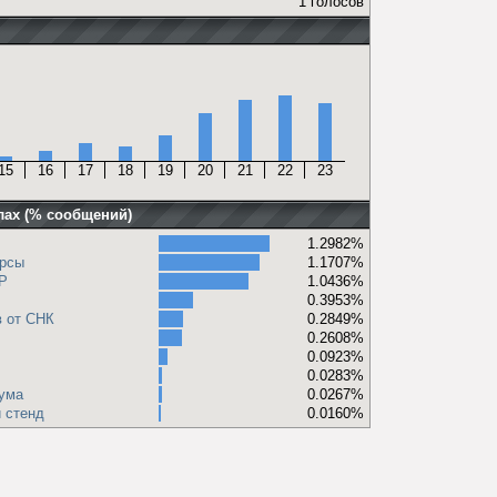
1 голосов
15
16
17
18
19
20
21
22
23
лах (% сообщений)
1.2982%
урсы
1.1707%
Р
1.0436%
0.3953%
в от СНК
0.2849%
0.2608%
0.0923%
0.0283%
ума
0.0267%
 стенд
0.0160%