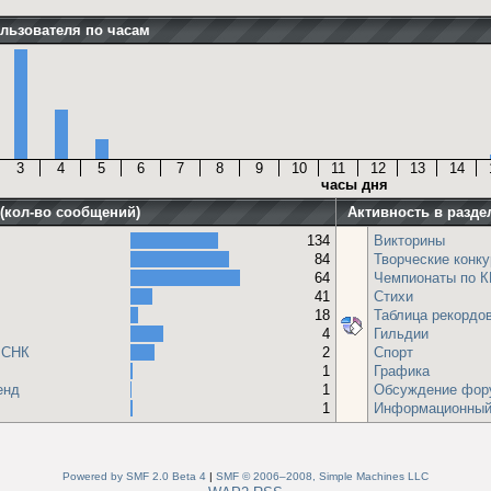
льзователя по часам
3
4
5
6
7
8
9
10
11
12
13
14
часы дня
 (кол-во сообщений)
Активность в разде
134
Викторины
84
Творческие конк
64
Чемпионаты по К
41
Стихи
18
Таблица рекордо
4
Гильдии
 СНК
2
Спорт
1
Графика
енд
1
Обсуждение фор
1
Информационный
Powered by SMF 2.0 Beta 4
|
SMF © 2006–2008, Simple Machines LLC