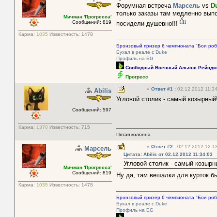
Форумная встреча
Марсель
vs
D
только заказы там медленно выпо
Мичман 'Прогресса'
Сообщений: 819
посидели душевно!!!
Карма:
1035
Известность:
1478
Бронзовый призер 6 чемпионата "Бои роб
Бухал в реале с Duke
Профиль на EG
Свободный Военный Альянс Рейндж
Прогресс
«
Ответ #1
:
02.12.2012 11:34
Abilis
Угловой столик - самый козырны
Сообщений: 597
Карма:
1370
Известность:
715
Пятая колонна
«
Ответ #2
:
02.12.2012 12:13
Марсель
Цитата: Abilis от 02.12.2012 11:34:03
Угловой столик - самый козыр
Мичман 'Прогресса'
Сообщений: 819
Ну да, там вешалки для курток б
Карма:
1035
Известность:
1478
Бронзовый призер 6 чемпионата "Бои роб
Бухал в реале с Duke
Профиль на EG