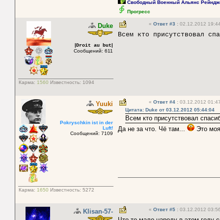
Свободный Военный Альянс Рейндж
Прогресс
«
Ответ #3
:
02.12.2012 19:44
Duke
Всем кто присутствовал с
|
|
Droit au but
Сообщений: 611
Карма:
1560
Известность:
1094
«
Ответ #4
:
03.12.2012 01:47
Yuuki
Цитата: Duke от 03.12.2012 05:44:04
Всем кто присутствовал спасиб
Pokryschkin ist in der
Luft!
Да не за что. Чё там...
Это моя
Сообщений: 7109
Карма:
1650
Известность:
5272
«
Ответ #5
:
03.12.2012 03:56
Klisan-57-
Что-то мало народу в этом году