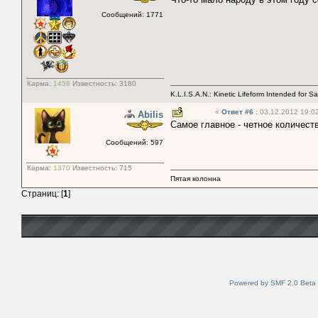
Сообщений: 1771
Карма:
1458
Известность:
3180
K.L.I.S.A.N.: Kinetic Lifeform Intended for S
«
Ответ #6
:
03.12.2012 19:02
Abilis
Самое главное - четное количеств
Сообщений: 597
Карма:
1370
Известность:
715
Пятая колонна
Страниц: [
1
]
Powered by SMF 2.0 Beta