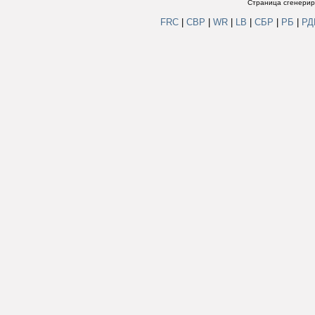
Страница сгенериро
FRC
|
СВР
|
WR
|
LB
|
СБР
|
РБ
|
Р