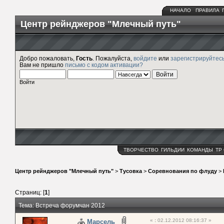
НАЧАЛО
ПРАВИЛА
Центр рейнджеров "Млечный путь"
Добро пожаловать,
Гость
. Пожалуйста,
войдите
или
зарегистрируйтес
Вам не пришло
письмо с кодом активации?
Войти
ТВОРЧЕСТВО
ГИЛЬДИИ
КОМАНДЫ
ТР
Центр рейнджеров "Млечный путь"
>
Тусовка
>
Соревнования по флуду
>
Страниц: [
1
]
Тема: Встреча форумчан 2012
«
:
02.12.2012 08:16:37 »
Марсель