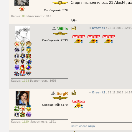
Сгодня исполнилось 21 AlexN , ж
Сообщений: 579
Карма:
80
Известность:
347
АЯФ
«
Ответ #1
:
23.11.2012 12:19
Willis
Сообщений: 2533
Карма:
1523
Известность:
3658
«
Ответ #2
:
23.11.2012 14:14
SergR
Сообщений: 6479
Карма:
1120
Известность:
1151
Сайт моего отца