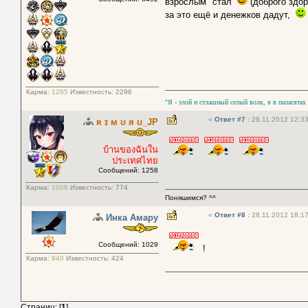
взрослым" стал
(доброго здо
за это ещё и денежков дадут,
Карма:
1265
Известность:
2296
"Я - злой и стлашный селый волк, я в паласятах
«
Ответ #7
:
28.11.2012 12:33
ʀ ɪ м ʊ я ʊ_JP
บ้านของฉันใน
ประเทศไทย
Сообщений: 1258
Карма:
1008
Известность:
774
Поняшимся? ^^
«
Ответ #8
:
28.11.2012 18:17
Инка Амару
Сообщений: 1029
!
Карма:
940
Известность:
424
Страниц: [
1
]