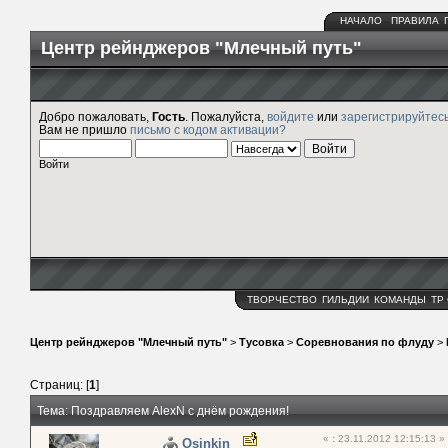
НАЧАЛО
ПРАВИЛА
Центр рейнджеров "Млечный путь"
Добро пожаловать,
Гость
. Пожалуйста,
войдите
или
зарегистрируйтес
Вам не пришло
письмо с кодом активации?
Войти
ТВОРЧЕСТВО
ГИЛЬДИИ
КОМАНДЫ
ТР
Центр рейнджеров "Млечный путь"
>
Тусовка
>
Соревнования по флуду
>
Страниц: [
1
]
Тема: Поздравляем AlexN с днём рождения!
«
:
23.11.2012 12:15:13 »
Osinkin