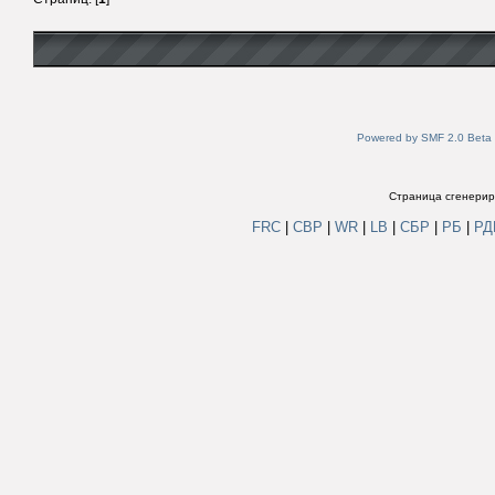
Powered by SMF 2.0 Beta
Страница сгенериро
FRC
|
СВР
|
WR
|
LB
|
СБР
|
РБ
|
Р