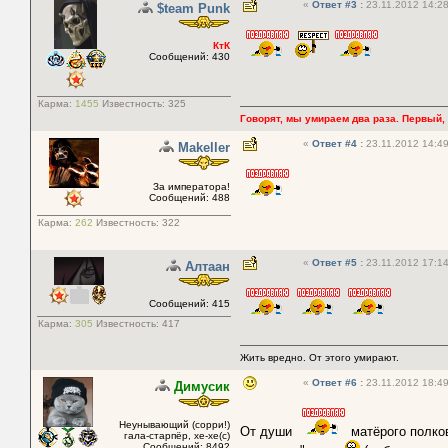
«
Ответ #3
:
23.11.2012 14:28
$team Punk
КтК
Сообщений: 430
Карма:
1455
Известность:
325
Говорят, мы умираем два раза. Первый, 
«
Ответ #4
:
23.11.2012 14:49
Makeller
За императора!
Сообщений: 488
Карма:
262
Известность:
322
«
Ответ #5
:
23.11.2012 17:14
Алтаан
Сообщений: 415
Карма:
305
Известность:
417
Жить вредно. От этого умирают.
«
Ответ #6
:
23.11.2012 18:49
Димусик
Неунывающий (сорри!)
От души
матёрого полков
гала-старпёр, хе-хе(с)
Сообщений: 8492