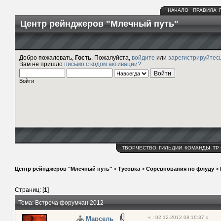
НАЧАЛО
ПРАВИЛА
Центр рейнджеров "Млечный путь"
Добро пожаловать,
Гость
. Пожалуйста,
войдите
или
зарегистрируйтес
Вам не пришло
письмо с кодом активации?
Войти
ТВОРЧЕСТВО
ГИЛЬДИИ
КОМАНДЫ
ТР
Центр рейнджеров "Млечный путь"
>
Тусовка
>
Соревнования по флуду
>
Страниц: [
1
]
Тема: Встреча форумчан 2012
«
:
02.12.2012 08:16:37 »
Марсель