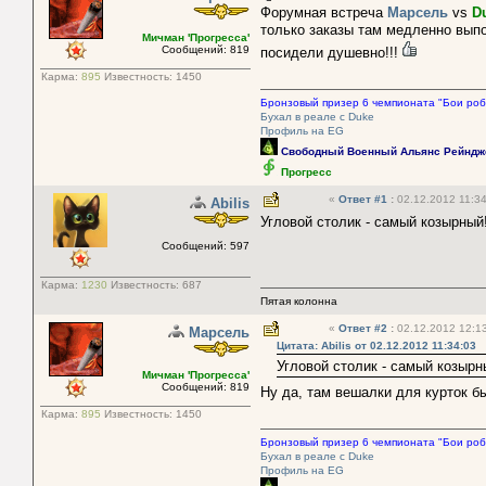
Форумная встреча
Марсель
vs
D
только заказы там медленно выпо
Мичман 'Прогресса'
Сообщений: 819
посидели душевно!!!
Карма:
895
Известность:
1450
Бронзовый призер 6 чемпионата "Бои роб
Бухал в реале с Duke
Профиль на EG
Свободный Военный Альянс Рейндж
Прогресс
«
Ответ #1
:
02.12.2012 11:34
Abilis
Угловой столик - самый козырны
Сообщений: 597
Карма:
1230
Известность:
687
Пятая колонна
«
Ответ #2
:
02.12.2012 12:13
Марсель
Цитата: Abilis от 02.12.2012 11:34:03
Угловой столик - самый козыр
Мичман 'Прогресса'
Сообщений: 819
Ну да, там вешалки для курток б
Карма:
895
Известность:
1450
Бронзовый призер 6 чемпионата "Бои роб
Бухал в реале с Duke
Профиль на EG