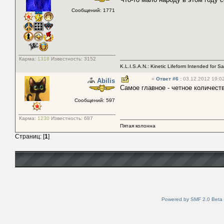
Сообщений: 1771
Карма:
1318
Известность:
3152
K.L.I.S.A.N.: Kinetic Lifeform Intended for S
«
Ответ #6
:
03.12.2012 19:02
Abilis
Самое главное - четное количеств
Сообщений: 597
Карма:
1230
Известность:
687
Пятая колонна
Страниц: [
1
]
Powered by SMF 2.0 Beta