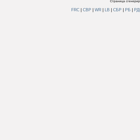
Страница сгенериро
FRC
|
СВР
|
WR
|
LB
|
СБР
|
РБ
|
Р