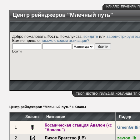
НАЧАЛО
ПРАВИЛА
П
Центр рейнджеров "Млечный путь"
Добро пожаловать,
Гость
. Пожалуйста,
войдите
или
зарегистрируйтес
Вам не пришло
письмо с кодом активации?
Войти
ТВОРЧЕСТВО
ГИЛЬДИИ
КОМАНДЫ
ТР 
Центр рейнджеров "Млечный путь"
>
Кланы
Значок
Название
Лидер
Космическая станция Авалон (кс
1
GreenGriffi
"Авалон")
2
Лихое Братство (LB)
zavron_lb