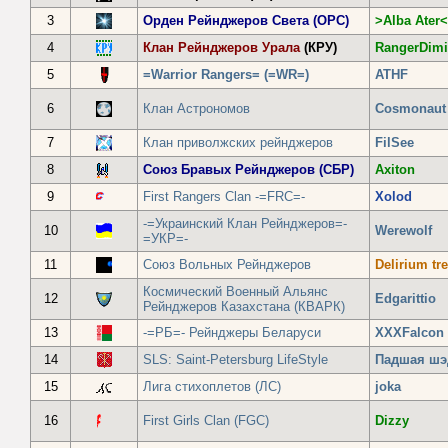
3
Орден Рейнджеров Света (ОРС)
>Alba Ater<
4
Клан Рейнджеров Урала
(КРУ)
RangerDimi
5
=Warrior Rangers= (=WR=)
ATHF
6
Клан Астрономов
Cosmonaut
7
Клан приволжских рейнджеров
FilSee
8
Союз Бравых Рейнджеров (СБР)
Axiton
9
First Rangers Clan -=FRC=-
Xolod
-=Украинский Клан Рейнджеров=-
10
Werewolf
=УКР=-
11
Союз Вольных Рейнджеров
Delirium t
Космический Военный Альянс
12
Edgarittio
Рейнджеров Казахстана (КВАРК)
13
-=РБ=- Рейнджеры Беларуси
XХXFalcon
14
SLS: Saint-Petersburg LifeStyle
Падшая шэ
15
Лига стихоплетов (ЛС)
joka
16
First Girls Clan (FGC)
Dizzy