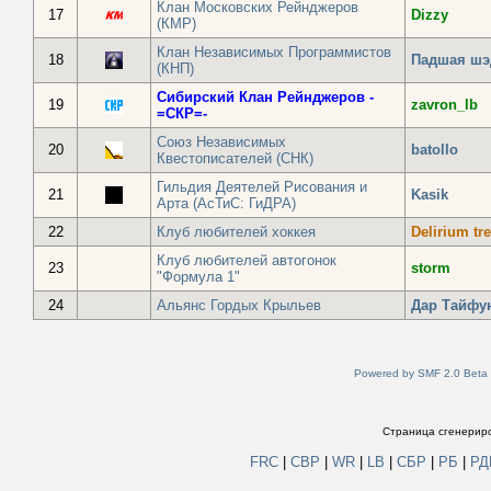
Клан Московских Рейнджеров
17
Dizzy
(КМР)
Клан Независимых Программистов
18
Падшая шэ
(КНП)
Сибирский Клан Рейнджеров -
19
zavron_lb
=СКР=-
Союз Независимых
20
batollo
Квестописателей (СНК)
Гильдия Деятелей Рисования и
21
Kasik
Арта (АсТиС: ГиДРА)
22
Клуб любителей хоккея
Delirium t
Клуб любителей автогонок
23
storm
"Формула 1"
24
Альянс Гордых Крыльев
Дар Tайфу
Powered by SMF 2.0 Beta
Страница сгенериро
FRC
|
СВР
|
WR
|
LB
|
СБР
|
РБ
|
Р