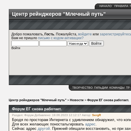
НАЧАЛО
ПРАВИЛА
Центр рейнджеров "Млечный путь"
Добро пожаловать,
Гость
. Пожалуйста,
войдите
или
зарегистрируйтес
Вам не пришло
письмо с кодом активации?
Войти
ТВОРЧЕСТВО
ГИЛЬДИИ
КОМАНДЫ
ТР
Центр рейнджеров "Млечный путь"
>
Новости
>
Форум ЕГ снова работает.
Форум ЕГ снова работает.
Раздел: Форум Добавлено: 19.06.2023 12:12:17 Автор:
SergR
Бродя по просторам Интернета с удивлением обнаружил, что коп
Для всех желающих поностальгировать
адрес
.
Сейчас адрес
другой
. Прежний обещали восстановить, но при захо