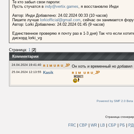
Те кто забыл свои пароли:
Пусть стучатся в
indy@vertix.games
, я восстановлю Инди
Автор: Инди Добавлено: 24.02.2024 00:33 (10 часов)
Пишите лучше
lorkiofficial@gmail.com
, сейчас он занимается фор
Автор: Lorki Добавлено: 24.02.2024 01:45 (9 часов)
Единственное проверяю я почту раз в 1-3 дня) Так что если хоти
дискорд lorki_vg
Страница:
1
[
2
]
Комментарии
24.04.2024 19:41:40
ʀ ɪ м ʊ я ʊ_JP
Он хоть и временный но добавил 
25.04.2024 12:13:55
Kasik
ʀ ɪ м ʊ я ʊ_JP
Powered by SMF 2.0 Beta
Страница сгенериро
FRC
|
СВР
|
WR
|
LB
|
СБР
|
РБ
|
Р