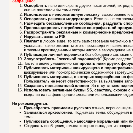
Запрещено:
Оскорблять
явно или скрыто других посетителей, их родны
они не пожелали бы сами себе.
Использовать ненормативную лексику
, зарихтованно ил
Оспаривать решения модераторов
. Если вы не согласн
Размещать бессмысленные сообщения, раздувать спо
Пропагандировать потребление контрафактной продук
Распространять рекламные и коммерческие предложен
Нарушать законы РФ
.
Плагиат
в любом виде, то есть заимствование чего-либо в
указывать, какие элементы этого произведения заимствован
и такими произведениями авторы никого в заблуждение не
Публикация личной переписки
без обоюдного согласия с
Злоупотреблять "лексикой падонкафф"
(Кроме раздела 
Так или иначе умышленно
копировать ники других фору
Публиковать материалы шокирующего и порнографичес
шокирующее или порнографическое содержимое заретуширо
Публиковать материалы, в которых запрещённая на фо
Пользователь не несёт ответственности за выявление зап
Создавать пользователей-клонов
. За отсутствием видим
Использовать заглавные буквы SS, свастику, схожие 
выделяя их на фоне целого слова или использовании отде
Не рекомендуется:
Пренебрегать правилами русского языка
, перенасыщать
Заниматься археологией
. Поднимать темы, обсуждения в
темы.
Публиковать сообщения, наносящие моральный или л
Создавать сообщения, смысл которых выпадает из направл