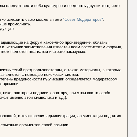
м следует вести себя культурно и не делать другим того, чего
атко изложить свою мысль в теме
"Совет Модераторов"
.
лучше промолчать.
одукцию.
ыкладывающие на форум какое-либо произведение, обязаны
 т.к. источник заимствования известен всем посетителям форума,
твом является плагиатом и строго наказуемо.
психический вред пользователям, а также материалы, в которых
выявляется с помощью поисковых систем.
тепень вредоносности публикации определяется модератором.
м времени.
, нике, аватаре и подписи к аватару, при этом как-то особо
фт именно этой символики и т.д.).
вающей, с точки зрения администрации, аргументации поднятия
ерьезных аргументов своей позиции.