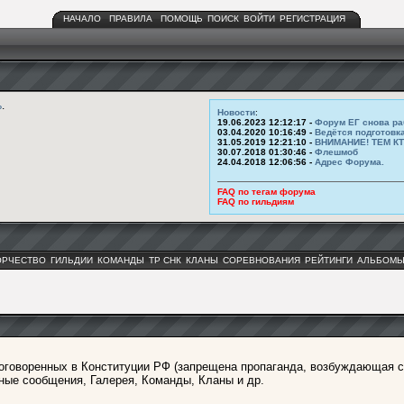
НАЧАЛО
ПРАВИЛА
ПОМОЩЬ
ПОИСК
ВОЙТИ
РЕГИСТРАЦИЯ
ь
.
Новости
:
19.06.2023 12:12:17 -
Форум ЕГ снова ра
03.04.2020 10:16:49 -
Ведётся подготовк
31.05.2019 12:21:10 -
ВНИМАНИЕ! ТЕМ К
30.07.2018 01:30:46 -
Флешмоб
24.04.2018 12:06:56 -
Адрес Форума.
FAQ по тегам форума
FAQ по гильдиям
ОРЧЕСТВО
ГИЛЬДИИ
КОМАНДЫ
ТР СНК
КЛАНЫ
СОРЕВНОВАНИЯ
РЕЙТИНГИ
АЛЬБОМ
оговоренных в Конституции РФ (запрещена пропаганда, возбуждающая с
ные сообщения, Галерея, Команды, Кланы и др.