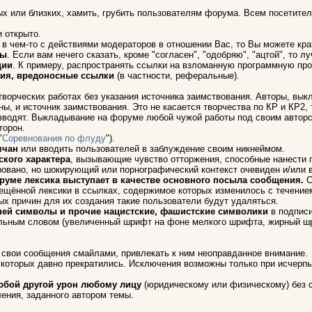
х или близких, хамить, грубить пользователям форума. Всем посетителя
и открыто.
ы в чем-то с действиями модераторов в отношении Вас, то Вы можете кр
ры
. Если вам нечего сказать, кроме "согласен", "одобряю", "ацтой", то 
ции
. К примеру, распространять ссылки на взломанную программную пр
ия, вредоносные ссылки
(в частности, реферальные).
 творческих работах без указания источника заимствования. Авторы, в
ы, и источник заимствования. Это не касается творчества по КР и КР2,
 вводят. Выкладывание на форуме любой чужой работы под своим авторс
торон.
"
Соревнования по флуду
").
мчан
или вводить пользователей в заблуждение своим никнеймом.
кого характера
, вызывающие чувство отторжения, способные нанести 
вано, но шокирующий или порнографический контекст очевиден и/или 
руме лексика выступает в качестве основного посыла сообщения.
С
рещённой лексики в ссылках, содержимое которых изменилось с течение
ых причин для их создания такие пользователи будут удаляться.
с ней символы и прочие нацистские, фашистские символики
в подписи
льным словом (увеличенный шрифт на фоне мелкого шрифта, жирный шри
 свои сообщения смайлами, привлекать к ним неоправданное внимание.
 которых давно прекратились. Исключения возможны только при исчерпы
юбой другой урон любому лицу
(юридическому или физическому) без с
ения, заданного автором темы.