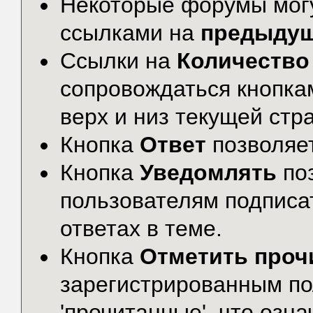
Некоторые форумы могу
ссылками на
предыду
Ссылки на
Количество
сопровождаться кнопк
верх и низ текущей стр
Кнопка
Ответ
позволяе
Кнопка
Уведомлять
по
пользователям подписа
ответах в теме.
Кнопка
Отметить проч
зарегистрированным по
'прочитанные', что озна