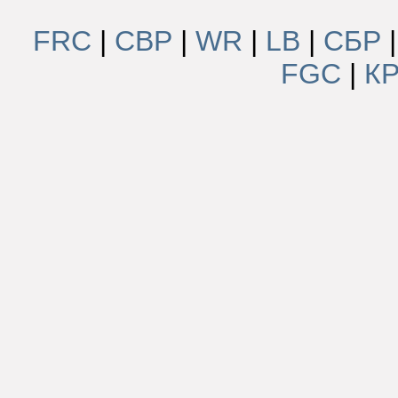
FRC
|
СВР
|
WR
|
LB
|
СБР
FGC
|
К