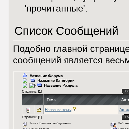
'прочитанные'.
Список Сообщений
Подобно главной странице
сообщений является весь
Название Форума
Название Категории
Название Раздела
Страниц: [
1
]
П
Тема
Авт
Авто
Название темы
Страниц: [
1
]
П
Тема с Вашими сообщениями
Заблоки
Обычная тема
Прикреп