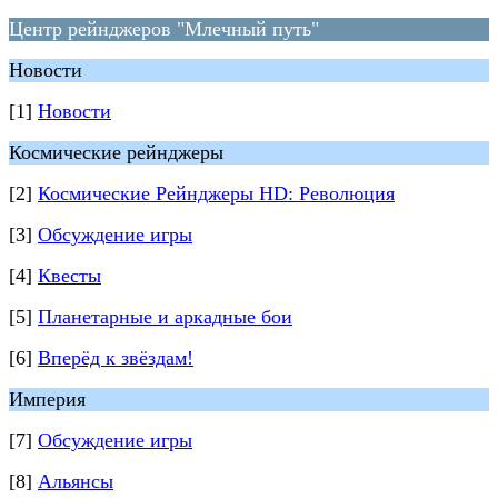
Центр рейнджеров "Млечный путь"
Новости
[1]
Новости
Космические рейнджеры
[2]
Космические Рейнджеры HD: Революция
[3]
Обсуждение игры
[4]
Квесты
[5]
Планетарные и аркадные бои
[6]
Вперёд к звёздам!
Империя
[7]
Обсуждение игры
[8]
Альянсы