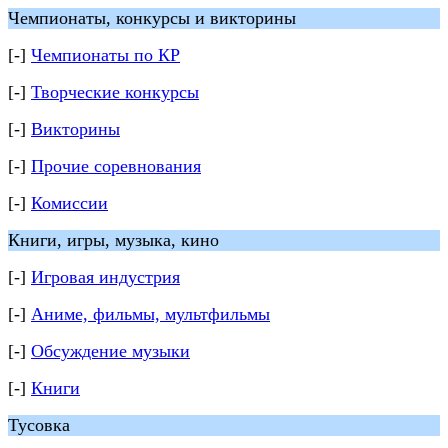
Чемпионаты, конкурсы и викторины
[-]
Чемпионаты по КР
[-]
Творческие конкурсы
[-]
Викторины
[-]
Прочие соревнования
[-]
Комиссии
Книги, игры, музыка, кино
[-]
Игровая индустрия
[-]
Аниме, фильмы, мультфильмы
[-]
Обсуждение музыки
[-]
Книги
Тусовка