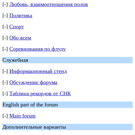
[-]
Любовь, взаимоотношения полов
[-]
Политика
[-]
Спорт
[-]
Обо всем
[-]
Соревнования по флуду
Служебная
[-]
Информационный стенд
[-]
Обсуждение форума
[-]
Таблица рекордов от СНК
English part of the forum
[-]
Main forum
Дополнительные варианты