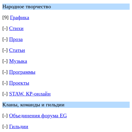
Народное творчество
[9]
Графика
[-]
Стихи
[-]
Проза
[-]
Статьи
[-]
Музыка
[-]
Программы
[-]
Проекты
[-]
STAW. КР-онлайн
Кланы, команды и гильдии
[-]
Объединения форума EG
[-]
Гильдии