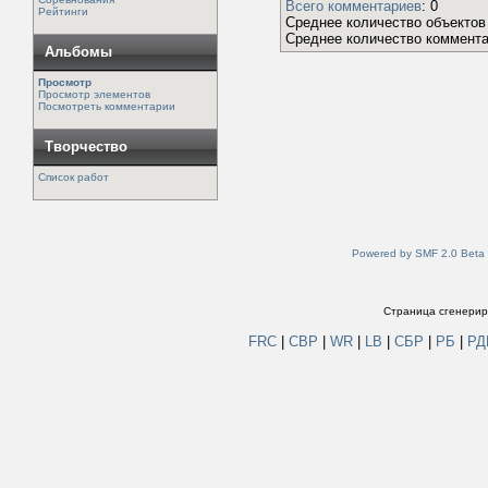
Всего комментариев
: 0
Рейтинги
Среднее количество объектов 
Среднее количество коммента
Альбомы
Просмотр
Просмотр элементов
Посмотреть комментарии
Творчество
Список работ
Powered by SMF 2.0 Beta
Страница сгенериро
FRC
|
СВР
|
WR
|
LB
|
СБР
|
РБ
|
Р