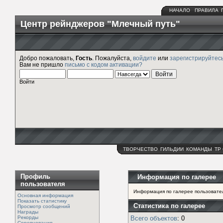
НАЧАЛО
ПРАВИЛА
Центр рейнджеров "Млечный путь"
Добро пожаловать,
Гость
. Пожалуйста,
войдите
или
зарегистрируйтес
Вам не пришло
письмо с кодом активации?
Войти
ТВОРЧЕСТВО
ГИЛЬДИИ
КОМАНДЫ
ТР
Профиль
Информация по галерее
пользователя
Информация по галерее пользовател
Основная информация
Показать статистику
Статистика по галерее
Просмотр сообщений
Награды
Рекорды
Всего объектов
: 0
Соревнования