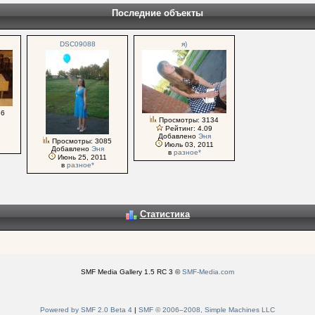
Последние объекты
DSC09088
я)
86
Просмотры: 3134
Рейтинг: 4.09
Добавлено
Эня
Просмотры: 3085
Июль 03, 2011
Добавлено
Эня
в
разное*
Июнь 25, 2011
в
разное*
Статистика
SMF Media Gallery 1.5 RC 3 ©
SMF-Media.com
Powered by SMF 2.0 Beta 4
|
SMF © 2006–2008, Simple Machines LLC