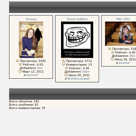
Лисааа
Secret trollface
IMG 1401
Просмотры: 31
Рейтинг: 4.46
Добавлено
Эня
Июнь 28, 2011
Просмотры: 3335
Просмотры: 4712
в
разное*
Рейтинг: 4.63
Комментарии: 13
Добавлено
Эня
Рейтинг: 3.36
Март 12, 2012
Добавлено
Tixen
в
разное*
Июль 05, 2011
в
Всячина всякая
Всего объектов: 192
Всего альбомов: 45
Всего комментариев: 76