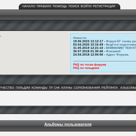
НАЧАЛО
ПРАВИЛА
ПОМОЩЬ
ПОИСК
ВОЙТИ
РЕГИСТРАЦИЯ
ь
.
Новости
:
19.06.2023 12:12:17 -
Форум ЕГ снова ра
03.04.2020 10:16:49 -
Ведётся подготовк
31.05.2019 12:21:10 -
ВНИМАНИЕ! ТЕМ К
30.07.2018 01:30:46 -
Флешмоб
24.04.2018 12:06:56 -
Адрес Форума.
FAQ по тегам форума
FAQ по гильдиям
РЧЕСТВО
ГИЛЬДИИ
КОМАНДЫ
ТР СНК
КЛАНЫ
СОРЕВНОВАНИЯ
РЕЙТИНГИ
АЛЬБОМ
Альбомы пользователя