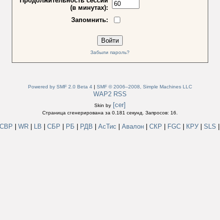
Продолжительность сессии
(в минутах):
Запомнить:
Забыли пароль?
Powered by SMF 2.0 Beta 4
|
SMF © 2006–2008, Simple Machines LLC
WAP2
RSS
[cer]
Skin by
Страница сгенерирована за 0.181 секунд. Запросов: 16.
СВР
|
WR
|
LB
|
СБР
|
РБ
|
РДВ
|
АсТис
|
Авалон
|
СКР
|
FGC
|
КРУ
|
SLS