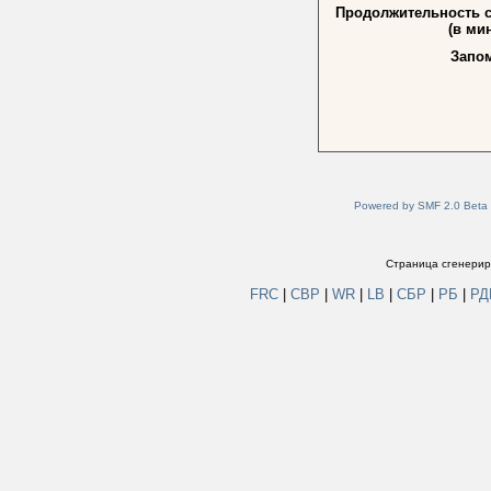
Продолжительность 
(в мин
Запо
Powered by SMF 2.0 Beta
Страница сгенериро
FRC
|
СВР
|
WR
|
LB
|
СБР
|
РБ
|
Р