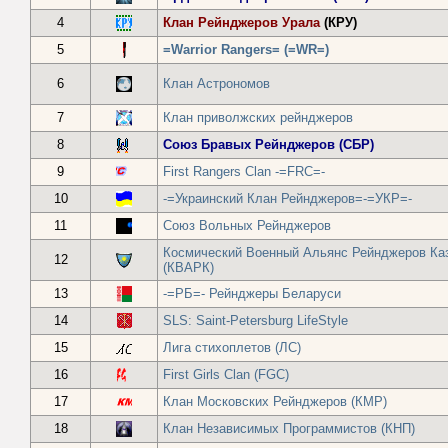
4
Клан Рейнджеров Урала
(КРУ)
5
=Warrior Rangers= (=WR=)
6
Клан Астрономов
7
Клан приволжских рейнджеров
8
Союз Бравых Рейнджеров (СБР)
9
First Rangers Clan -=FRC=-
10
-=Украинский Клан Рейнджеров=-=УКР=-
11
Союз Вольных Рейнджеров
Космический Военный Альянс Рейнджеров Ка
12
(КВАРК)
13
-=РБ=- Рейнджеры Беларуси
14
SLS: Saint-Petersburg LifeStyle
15
Лига стихоплетов (ЛС)
16
First Girls Clan (FGC)
17
Клан Московских Рейнджеров (КМР)
18
Клан Независимых Программистов (КНП)