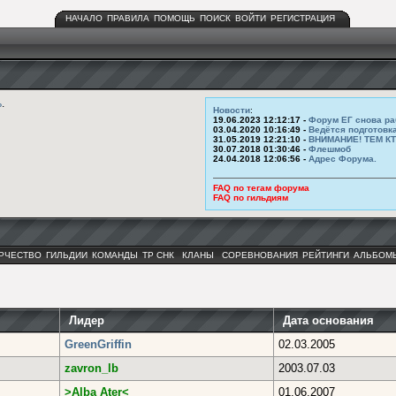
НАЧАЛО
ПРАВИЛА
ПОМОЩЬ
ПОИСК
ВОЙТИ
РЕГИСТРАЦИЯ
ь
.
Новости
:
19.06.2023 12:12:17 -
Форум ЕГ снова ра
03.04.2020 10:16:49 -
Ведётся подготовк
31.05.2019 12:21:10 -
ВНИМАНИЕ! ТЕМ К
30.07.2018 01:30:46 -
Флешмоб
24.04.2018 12:06:56 -
Адрес Форума.
FAQ по тегам форума
FAQ по гильдиям
РЧЕСТВО
ГИЛЬДИИ
КОМАНДЫ
ТР СНК
КЛАНЫ
СОРЕВНОВАНИЯ
РЕЙТИНГИ
АЛЬБОМ
Лидер
Дата основания
GreenGriffin
02.03.2005
zavron_lb
2003.07.03
>Alba Ater<
01.06.2007