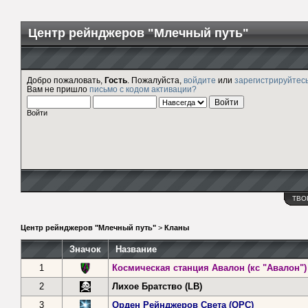
Центр рейнджеров "Млечный путь"
Добро пожаловать,
Гость
. Пожалуйста,
войдите
или
зарегистрируйтес
Вам не пришло
письмо с кодом активации?
Войти
ТВО
Центр рейнджеров "Млечный путь"
>
Кланы
Значок
Название
1
Космическая станция Авалон (кс "Авалон")
2
Лихое Братство (LB)
3
Орден Рейнджеров Света (ОРС)