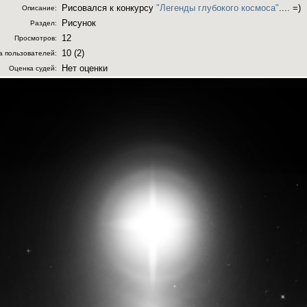
Рисовался к конкурсу
"Легенды глубокого космоса"
.... =)
Описание:
Рисунок
Раздел:
12
Просмотров:
10 (2)
а пользователей:
Нет оценки
Оценка судей: