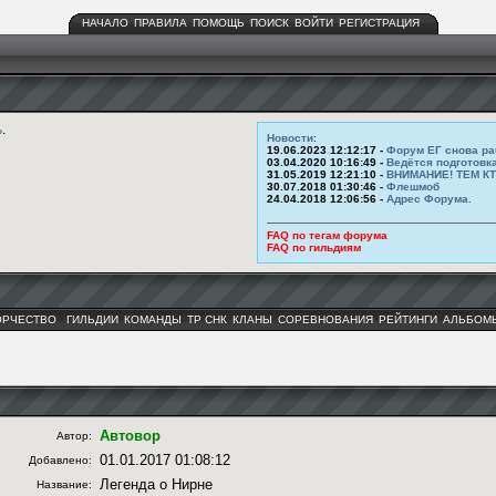
НАЧАЛО
ПРАВИЛА
ПОМОЩЬ
ПОИСК
ВОЙТИ
РЕГИСТРАЦИЯ
ь
.
Новости
:
19.06.2023 12:12:17 -
Форум ЕГ снова ра
03.04.2020 10:16:49 -
Ведётся подготовк
31.05.2019 12:21:10 -
ВНИМАНИЕ! ТЕМ К
30.07.2018 01:30:46 -
Флешмоб
24.04.2018 12:06:56 -
Адрес Форума.
FAQ по тегам форума
FAQ по гильдиям
ОРЧЕСТВО
ГИЛЬДИИ
КОМАНДЫ
ТР СНК
КЛАНЫ
СОРЕВНОВАНИЯ
РЕЙТИНГИ
АЛЬБОМ
Автовор
Автор:
01.01.2017 01:08:12
Добавлено:
Легенда о Нирне
Название: