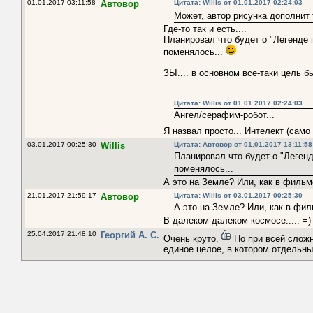
01.01.2017 03:11:58
Автовор
Цитата: Willis от 01.01.2017 02:24:03
Может, автор рисунка дополнит 
Где-то так и есть....
Планировал что будет о "Легенде пр
поменялось...
ЗЫ.... в основном все-таки цель бы
Цитата: Willis от 01.01.2017 02:24:03
Ангел/серафим-робот...
Я назвал просто... Интелект (само
03.01.2017 00:25:30
Willis
Цитата: Автовор от 01.01.2017 13:11:58
Планировал что будет о "Легенде
поменялось...
А это на Земле? Или, как в фильм
21.01.2017 21:59:17
Автовор
Цитата: Willis от 03.01.2017 00:25:30
А это на Земле? Или, как в фил
В далеком-далеком космосе..... =)
25.04.2017 21:48:10
Георгий А. С.
Очень круто.
Но при всей сложн
единое целое, в котором отдельные