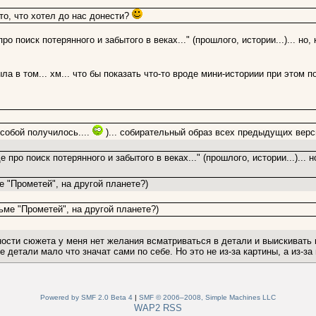
то, что хотел до нас донести?
о поиск потерянного и забытого в веках..." (прошлого, истории...)... но
ла в том... хм... что бы показать что-то вроде мини-историии при этом по
 собой получилось....
)... собирательный образ всех предыдущих версий 
 про поиск потерянного и забытого в веках..." (прошлого, истории...)... 
е "Прометей", на другой планете?)
ьме "Прометей", на другой планете?)
ости сюжета у меня нет желания всматриваться в детали и выискивать 
 детали мало что значат сами по себе. Но это не из-за картины, а из-за
Powered by SMF 2.0 Beta 4
|
SMF © 2006–2008, Simple Machines LLC
WAP2
RSS