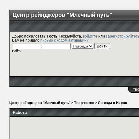
Центр рейнджеров "Млечный путь"
Добро пожаловать,
Гость
. Пожалуйста,
войдите
или
зарегистрируйтес
Вам не пришло
письмо с кодом активации?
Войти
ТВ
Центр рейнджеров "Млечный путь"
>
Творчество
>
Легенда о Нирне
Работа