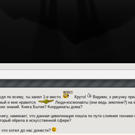
дя по всему, ты занял 1-е место.
Круто!
Видимо, к рисунку при
мый и мне нравится.
Люди-космонавты (они ведь земляне?) на к
ких знаний. Книга Бытия? Координаты дома?
игу, намекает, что данная цивилизация пошла по пути слияния техники и
оторый обрела в искусственной сфере?
, что хотел до нас донести?