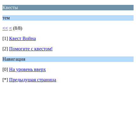
Квесты
тем
<<
<
(8/8)
[1]
Квест Война
[2]
Помогите с квестом!
Навигация
[0]
На уровень вверх
[*]
Предыдущая страница