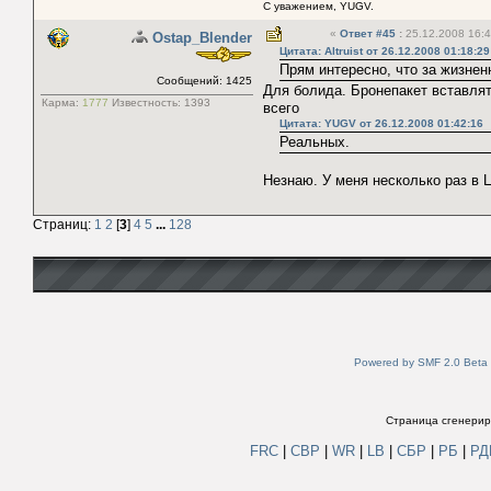
С уважением, YUGV.
«
Ответ #45
:
25.12.2008 16:4
Ostap_Blender
Цитата: Altruist от 26.12.2008 01:18:29
Прям интересно, что за жизне
Сообщений: 1425
Для болида. Бронепакет вставлять
Карма:
1777
Известность:
1393
всего
Цитата: YUGV от 26.12.2008 01:42:16
Реальных.
Незнаю. У меня несколько раз в 
Страниц:
1
2
[
3
]
4
5
...
128
Powered by SMF 2.0 Beta
Страница сгенериро
FRC
|
СВР
|
WR
|
LB
|
СБР
|
РБ
|
Р