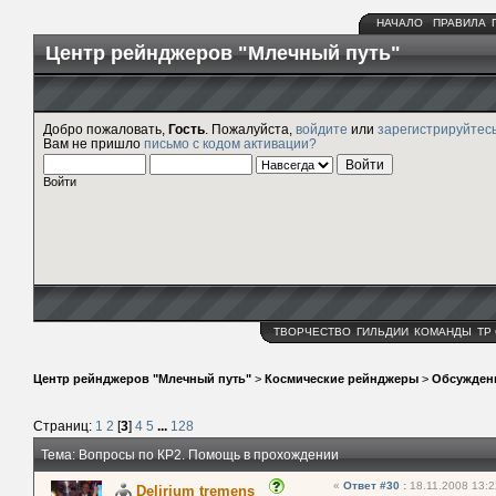
НАЧАЛО
ПРАВИЛА
Центр рейнджеров "Млечный путь"
Добро пожаловать,
Гость
. Пожалуйста,
войдите
или
зарегистрируйтес
Вам не пришло
письмо с кодом активации?
Войти
ТВОРЧЕСТВО
ГИЛЬДИИ
КОМАНДЫ
ТР
Центр рейнджеров "Млечный путь"
>
Космические рейнджеры
>
Обсужден
Страниц:
1
2
[
3
]
4
5
...
128
Тема: Вопросы по КР2. Помощь в прохождении
«
Ответ #30
:
18.11.2008 13:2
Delirium tremens