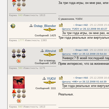
За три года игры, он мне раз, ил
Карма:
840
Известность:
1613
С уважением, YUGV.
«
Ответ #42
:
25.12.2008 15:4
Ostap_Blender
Цитата: YUGV от 26.12.2008 00:43:27
За три года игры, он мне раз, 
Сообщений: 1425
Три года реальных или виртуаль
Карма:
1777
Известность:
1393
«
Ответ #43
:
25.12.2008 16:1
Altruist
Цитата: =HK= от 25.12.2008 23:54:24
Универс? В моей последней па
Бог в помощь.
Сообщений: 1459
Прям интересно, что за жизненн
Карма:
580
Известность:
1175
«
Ответ #44
:
25.12.2008 16:4
YUGV
Цитата: =HK= от 26.12.2008 01:44:39
Три года реальных или виртуа
Сообщений: 1111
Реальных.
Карма:
840
Известность:
1613