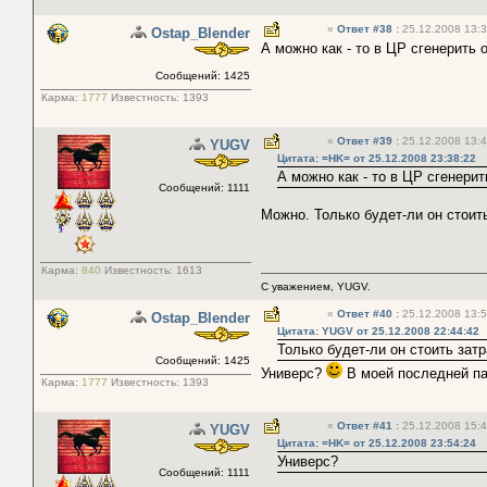
«
Ответ #38
:
25.12.2008 13:3
Ostap_Blender
А можно как - то в ЦР сгенерит
Сообщений: 1425
Карма:
1777
Известность:
1393
«
Ответ #39
:
25.12.2008 13:4
YUGV
Цитата: =HK= от 25.12.2008 23:38:22
А можно как - то в ЦР сгенер
Сообщений: 1111
Можно. Только будет-ли он стоит
Карма:
840
Известность:
1613
С уважением, YUGV.
«
Ответ #40
:
25.12.2008 13:5
Ostap_Blender
Цитата: YUGV от 25.12.2008 22:44:42
Только будет-ли он стоить зат
Сообщений: 1425
Универс?
В моей последней па
Карма:
1777
Известность:
1393
«
Ответ #41
:
25.12.2008 15:4
YUGV
Цитата: =HK= от 25.12.2008 23:54:24
Универс?
Сообщений: 1111