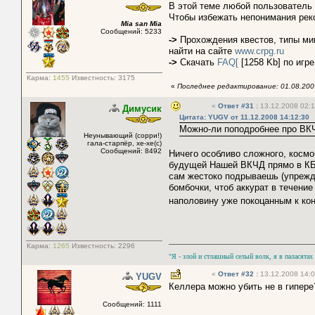
В этой теме любой пользователь
Чтобы избежать непонимания рек
Mia san Mia
Сообщений: 5233
->
Прохождения квестов, типы ми
найти на сайте
www.crpg.ru
->
Скачать
FAQ[
[1258 Kb] по игр
Карма:
1455
Известность:
3175
«
Последнее редактирование: 01.08.2009
«
Ответ #31
:
13.12.2008 02:1
Димусик
Цитата: YUGV от 11.12.2008 14:12:30
Можно-ли поподробнее про ВК
Неунывающий (сорри!)
гала-старпёр, хе-хе(с)
Сообщений: 8492
Ничего особливо сложного, космо
будущей Нашей ВКЧД прямо в КБ-к
сам жестоко подрываешь (упрежд
бомбочки, чтоб аккурат в течение
наполовину уже покоцанным к конц
Карма:
1265
Известность:
2296
"Я - злой и стлашный селый волк, я в паласятах
«
Ответ #32
:
13.12.2008 14:0
YUGV
Келлера можно убить не в гипере
Сообщений: 1111