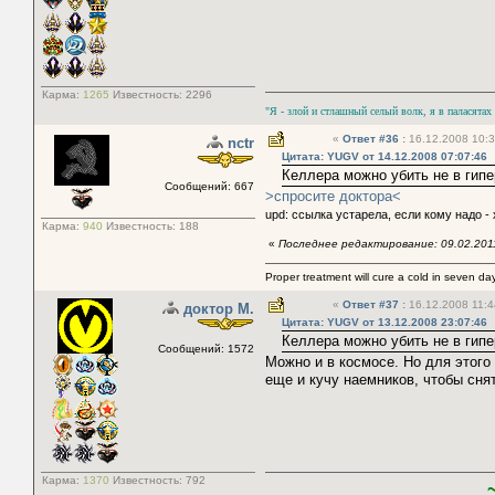
Карма:
1265
Известность:
2296
"Я - злой и стлашный селый волк, я в паласятах
«
Ответ #36
:
16.12.2008 10:3
nctr
Цитата: YUGV от 14.12.2008 07:07:46
Келлера можно убить не в гипе
Сообщений: 667
>спросите доктора<
upd: ссылка устарела, если кому надо -
Карма:
940
Известность:
188
«
Последнее редактирование: 09.02.2011
Proper treatment will cure a cold in seven days
«
Ответ #37
:
16.12.2008 11:4
доктор М.
Цитата: YUGV от 13.12.2008 23:07:46
Келлера можно убить не в гипе
Сообщений: 1572
Можно и в космосе. Но для этого
еще и кучу наемников, чтобы снят
Карма:
1370
Известность:
792