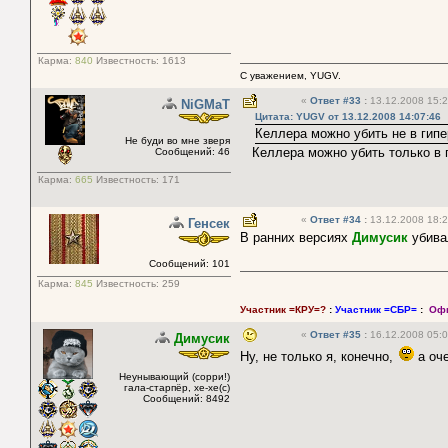
Карма:
840
Известность:
1613
С уважением, YUGV.
«
Ответ #33
:
13.12.2008 15:2
NiGMaT
Цитата: YUGV от 13.12.2008 14:07:46
Келлера можно убить не в гипе
Не буди во мне зверя
Келлера можно убить только в г
Сообщений: 46
Карма:
665
Известность:
171
«
Ответ #34
:
13.12.2008 18:2
Генсек
В ранних версиях
Димусик
убива
Сообщений: 101
Карма:
845
Известность:
259
Участник =КРУ=?
:
Участник =СБР=
:
Офи
«
Ответ #35
:
16.12.2008 05:0
Димусик
Ну, не только я, конечно,
а оч
Неунывающий (сорри!)
гала-старпёр, хе-хе(с)
Сообщений: 8492