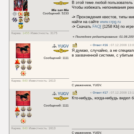
В этой теме любой пользователь
Чтобы избежать непонимания рек
Mia san Mia
Сообщений: 5233
->
Прохождения квестов, типы ми
найти на сайте
www.crpg.ru
->
Скачать
FAQ[
[1258 Kb] по игр
Карма:
1455
Известность:
3175
«
Последнее редактирование: 01.08.2009
«
Ответ #16
:
07.12.2008 13:0
YUGV
Я думаю, случайно, а не специал
в захваченной системе, с убитым 
Сообщений: 1111
Карма:
840
Известность:
1613
С уважением, YUGV.
«
Ответ #17
:
07.12.2008 13:1
YUGV
Кто-нибудь, когда-нибудь видел 
Сообщений: 1111
Карма:
840
Известность:
1613
С уважением, YUGV.