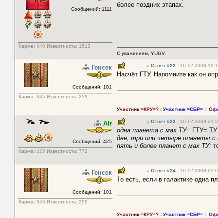
более поздних этапах.
Сообщений: 1111
Карма:
840
Известность:
1613
С уважением, YUGV.
«
Ответ #22
:
10.12.2008 19:1
Генсек
Насчёт ГТУ. Напомните как он оп
Сообщений: 101
Карма:
845
Известность:
259
Участник =КРУ=?
:
Участник =СБР=
:
Офи
«
Ответ #23
:
10.12.2008 21:2
Alr
одна планета с мах ТУ:
ГТУ= ТУ 
две, три или четыре планеты с 
Сообщений: 425
пять и более планет с мах ТУ:
то
Карма:
225
Известность:
773
«
Ответ #24
:
10.12.2008 23:0
Генсек
То есть, если в галактике одна п
Сообщений: 101
Карма:
845
Известность:
259
Участник =КРУ=?
:
Участник =СБР=
:
Офи