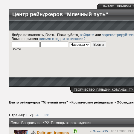
НАЧАЛО
ПРАВИЛА
Центр рейнджеров "Млечный путь"
Добро пожаловать,
Гость
. Пожалуйста,
войдите
или
зарегистрируйтес
Вам не пришло
письмо с кодом активации?
Войти
ТВОРЧЕСТВО
ГИЛЬДИИ
КОМАНДЫ
ТР
Центр рейнджеров "Млечный путь"
>
Космические рейнджеры
>
Обсужден
Страниц:
1
[
2
]
3
4
...
128
Тема: Вопросы по КР2. Помощь в прохождении
«
Ответ #15
:
18.11.2008 13:2
Delirium tremens