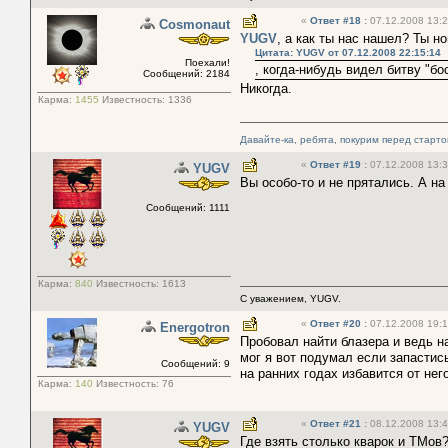
«
Ответ #18
:
07.12.2008 13:2
Cosmonaut
YUGV
, а как ты нас нашел? Ты н
Цитата: YUGV от 07.12.2008 22:15:14
Поехали!
, когда-нибудь видел битву "бо
Сообщений: 2184
Никогда.
Карма:
1455
Известность:
1336
Давайте-ка, ребята, покурим перед старт
«
Ответ #19
:
07.12.2008 13:3
YUGV
Вы особо-то и не прятались. А на
Сообщений: 1111
Карма:
840
Известность:
1613
С уважением, YUGV.
«
Ответ #20
:
07.12.2008 19:1
Energotron
Пробовал найти блазера и ведь н
мог я вот подумал если запастис
Сообщений: 9
на ранних годах избавится от нег
Карма:
140
Известность:
76
«
Ответ #21
:
08.12.2008 13:4
YUGV
Где взять столько кварок и ТМо