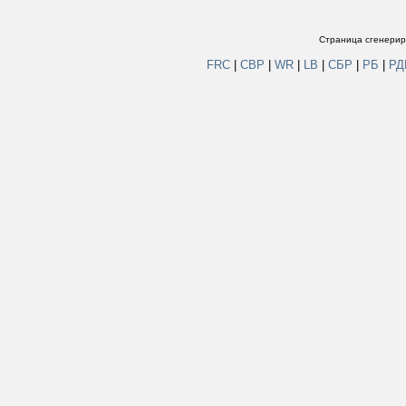
Страница сгенериро
FRC
|
СВР
|
WR
|
LB
|
СБР
|
РБ
|
Р