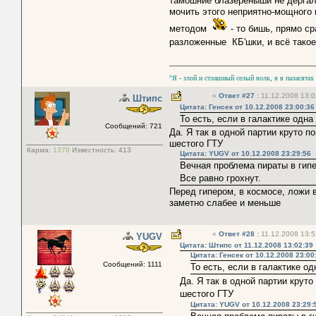
тамошние блазерёныши не дёргал
мочить этого неприятно-мощного
методом
- то бишь, прямо с
разложенные КБ'шки, и всё тако
"Я - злой и стлашный селый волк, я в паласятах
«
Ответ #27
:
11.12.2008 13:0
Штипс
Цитата: Генсек от 10.12.2008 23:00:36
То есть, если в галактике одна
Сообщений: 721
Да. Я так в одной партии круто 
шестого ГТУ
Карма:
1370
Известность:
413
Цитата: YUGV от 10.12.2008 23:29:56
Вечная проблема пираты в гипе
Все равно грохнут.
Перед гипером, в космосе, ложи в
заметно слабее и меньше
«
Ответ #28
:
11.12.2008 13:5
YUGV
Цитата: Штипс от 11.12.2008 13:02:39
Цитата: Генсек от 10.12.2008 23:00
Сообщений: 1111
То есть, если в галактике о
Да. Я так в одной партии крут
шестого ГТУ
Цитата: YUGV от 10.12.2008 23:29: