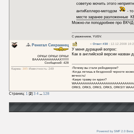
советую мочить этого неприят
антиКеллеро-методом
- то
месте заранее разложенные КБ
Можно-ли поподробнее про ВКЧД
С уважением, YUGV.
«
Ответ #30
:
12.12.2008 16:2
Ренегал Сикраанец
У меня дурацкий вопрос:
Как в английской версии назван 
ОРКЫ! ОРКЫ! ОРКЫ!
ВААААААААААААХ!!!!!!!!
Сообщений: 428
-Почему вы стали рейнджером?
Карма:
385
Известность:
249
-Когда летишь в бездонной черноте космос
вечность!
-Какую травку он курил?
WAAAAAAAAAAAAAAAAAAAAAAAAAAAAAAA
ORKS, ORKS, ORKS, ORKS, ORKS!!! WAA
Страниц:
1
[
2
]
3
4
...
128
Powered by SMF 2.0 Beta