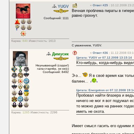
«
Ответ #25
:
10.12.2008 23:2
YUGV
Вечная проблема пираты в гипере
равно грохнут.
Сообщений: 1111
Карма:
840
Известность:
1613
С уважением, YUGV.
«
Ответ #26
:
11.12.2008 03:1
Димусик
Цитата: YUGV от 07.12.2008 13:15:14
Кто-нибудь, когда-нибудь виде
Неунывающий (сорри!)
гала-старпёр, хе-хе(с)
Сообщений: 8492
Э-э...
Я в своё время как тол
балинн...
Цитата: Energotron от 07.12.2008 19:1
Пробовал найти блазера и ведь
ничего не мог я вот подумал е
то можно даже на ранних годах
иметь не охота.
Карма:
1265
Известность:
2296
Имеет смысл гасить его одними 