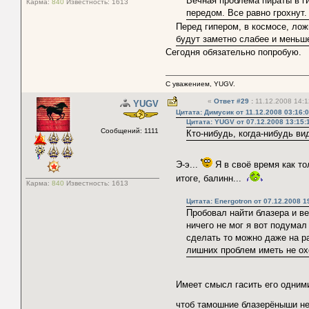
Вечная проблема пираты в ги
Карма:
840
Известность:
1613
передом. Все равно грохнут.
Перед гипером, в космосе, лож
будут заметно слабее и меньш
Сегодня обязательно попробую.
С уважением, YUGV.
«
Ответ #29
:
11.12.2008 14:1
YUGV
Цитата: Димусик от 11.12.2008 03:16:
Цитата: YUGV от 07.12.2008 13:15:
Сообщений: 1111
Кто-нибудь, когда-нибудь ви
Э-э...
Я в своё время как т
итоге, балинн...
Карма:
840
Известность:
1613
Цитата: Energotron от 07.12.2008 1
Пробовал найти блазера и ве
ничего не мог я вот подумал
сделать то можно даже на ра
лишних проблем иметь не ох
Имеет смысл гасить его одним
чтоб тамошние блазерёныши не