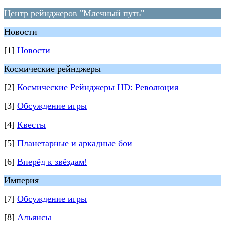
Центр рейнджеров "Млечный путь"
Новости
[1]
Новости
Космические рейнджеры
[2]
Космические Рейнджеры HD: Революция
[3]
Обсуждение игры
[4]
Квесты
[5]
Планетарные и аркадные бои
[6]
Вперёд к звёздам!
Империя
[7]
Обсуждение игры
[8]
Альянсы