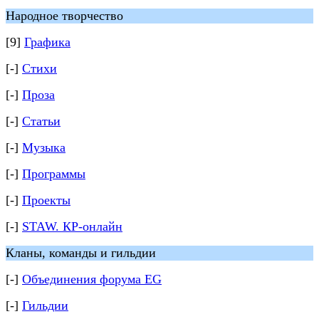
Народное творчество
[9]
Графика
[-]
Стихи
[-]
Проза
[-]
Статьи
[-]
Музыка
[-]
Программы
[-]
Проекты
[-]
STAW. КР-онлайн
Кланы, команды и гильдии
[-]
Объединения форума EG
[-]
Гильдии