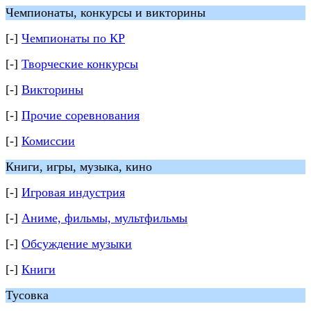
Чемпионаты, конкурсы и викторины
[-]
Чемпионаты по КР
[-]
Творческие конкурсы
[-]
Викторины
[-]
Прочие соревнования
[-]
Комиссии
Книги, игры, музыка, кино
[-]
Игровая индустрия
[-]
Аниме, фильмы, мультфильмы
[-]
Обсуждение музыки
[-]
Книги
Тусовка