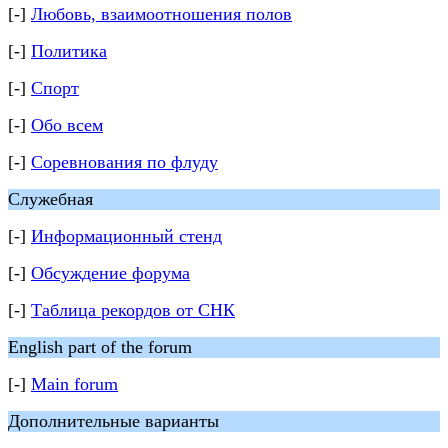
[-]
Любовь, взаимоотношения полов
[-]
Политика
[-]
Спорт
[-]
Обо всем
[-]
Соревнования по флуду
Служебная
[-]
Информационный стенд
[-]
Обсуждение форума
[-]
Таблица рекордов от СНК
English part of the forum
[-]
Main forum
Дополнительные варианты