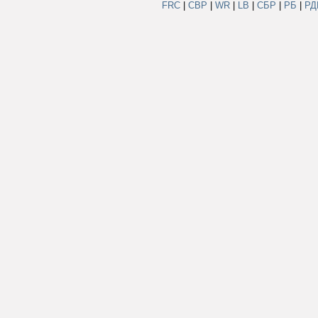
FRC
|
СВР
|
WR
|
LB
|
СБР
|
РБ
|
Р