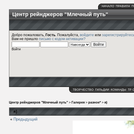
НАЧАЛО
ПРАВИЛА
П
Центр рейнджеров "Млечный путь"
Добро пожаловать,
Гость
. Пожалуйста,
войдите
или
зарегистрируйтес
Вам не пришло
письмо с кодом активации?
Войти
ТВОРЧЕСТВО
ГИЛЬДИИ
КОМАНДЫ
ТР 
Центр рейнджеров "Млечный путь"
>
Галерея
>
разное*
>
я)
я)
«
Предыдущий