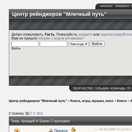
НАЧАЛО
ПРАВИЛА
Центр рейнджеров "Млечный путь"
Добро пожаловать,
Гость
. Пожалуйста,
войдите
или
зарегистрируйтес
Вам не пришло
письмо с кодом активации?
Войти
ТВОРЧЕСТВО
ГИЛЬДИИ
КОМАНДЫ
ТР
Центр рейнджеров "Млечный путь"
>
Книги, игры, музыка, кино
>
Книги
>
Страниц: [
1
]
2
3
Все
Тема: Аркадий И Борис Стругацкие
«
:
02.02.2009 17:12:20 »
Пикачу