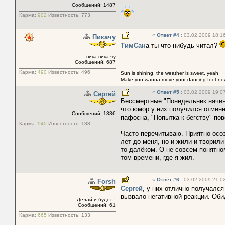
Сообщений: 1487
Карма:
902
Известность:
773
«
Ответ #4
:
03.02.2009 18:16
Пикачу
ТимСан
а ты что-нибудь читал?
пика-пика-чу
Сообщений: 687
Карма:
490
Известность:
496
Sun is shining, the weather is sweet, yeah
Make you wanna move your dancing feet no
«
Ответ #5
:
03.02.2009 19:07
Сергей
Бессмертные "Понедельник начина
что юмор у них получился отменн
Сообщений: 1836
пафосна, "Попытка к бегству" пов
Карма:
940
Известность:
188
Часто перечитываю. Приятно осоз
лет до меня, но и жили и творили
то далёком. О не совсем понятно
том времени, где я жил.
«
Ответ #6
:
03.02.2009 21:02
Forsh
Сергей
, y них отлично получался
вызвало негативной реакции. Обид
Делай и будет !
Сообщений: 61
Карма:
665
Известность:
133