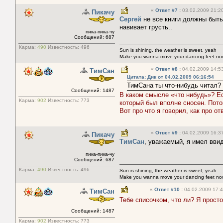
«
Ответ #7
:
03.02.2009 21:20
Пикачу
Сергей
не все книги должны быть 
навивает грусть..
пика-пика-чу
Сообщений: 687
Карма:
490
Известность:
496
Sun is shining, the weather is sweet, yeah
Make you wanna move your dancing feet no
«
Ответ #8
:
04.02.2009 14:53
ТимСан
Цитата: Дик от 04.02.2009 06:16:54
ТимСана ты что-нибудь читал?
Сообщений: 1487
В каком смысле «что нибудь»? Е
Карма:
902
Известность:
773
который был вполне сносен. Потом
Вот про что я говорил, как про о
«
Ответ #9
:
04.02.2009 16:37
Пикачу
ТимСан
, уважаемый, я имел ввид
пика-пика-чу
Сообщений: 687
Карма:
490
Известность:
496
Sun is shining, the weather is sweet, yeah
Make you wanna move your dancing feet no
«
Ответ #10
:
04.02.2009 17:4
ТимСан
Тебе списочком, что ли? Я прост
Сообщений: 1487
Карма:
902
Известность:
773