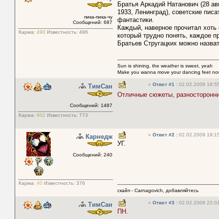
Братья Аркадий Натанович (28 ав
1933, Ленинград), советские пис
пика-пика-чу
фантастики.
Сообщений: 687
Каждый, наверное прочитал хоть
Карма:
490
Известность:
496
который трудно понять, каждое п
Братьев Стругацких можно назва
Sun is shining, the weather is sweet, yeah
Make you wanna move your dancing feet no
«
Ответ #1
:
02.02.2009 18:55
ТимСан
Отличные сюжеты, разносторонни
Сообщений: 1487
Карма:
902
Известность:
773
«
Ответ #2
:
02.02.2009 19:15
Карнедж
УГ.
Сообщений: 240
Карма:
40
Известность:
376
скайп - Carnagovich, добавляйтесь
«
Ответ #3
:
02.02.2009 22:01
ТимСан
ПН.