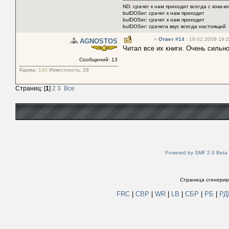
ND: срачег к нам приходит всегда с кока-к
bulDOSer: срачег к нам приходит
bulDOSer: срачег к нам приходит
bulDOSer: срачега вкус всегда настоящий
«
Ответ #14
:
19.02.2009 19:2
AGNOSTOS
Читал все их книги. Очень сильн
Сообщений: 13
Карма:
140
Известность:
28
Страниц: [
1
]
2
3
Все
Powered by SMF 2.0 Beta
Страница сгенериро
FRC
|
СВР
|
WR
|
LB
|
СБР
|
РБ
|
Р