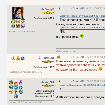
«
Ответ #11
:
04.02.2009 17:5
SergR
Цитата: ТимСан от 05.02.2009 03:44:2
Сообщений: 6479
Тебе списочком, что ли? Я про
Он видимо не понимает этого:
Цитата: ТимСан от 03.02.2009 08:01:2
ПН.
Карма:
1120
Известность:
1151
я впрочем тоже.
Сайт моего отца
«
Ответ #12
:
04.02.2009 18:4
ТимСан
И не нужно понимать данного ши
только одного человека, в чью с
Сообщений: 1487
оставленный в том же посте
Карма:
902
Известность:
773
«
Ответ #13
:
06.02.2009 13:4
ru_ND
Цитата: Карнедж от 03.02.2009 05:15:
УГ.
Легендарный и
неповторимый :3
Сообщений: 367
А КК нехороший человек, правда 
Карма:
312
Известность:
868