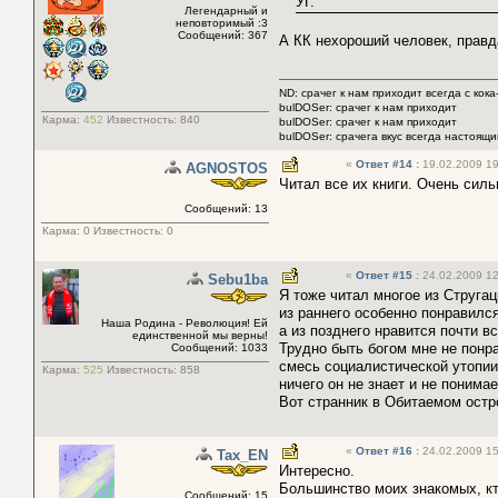
УГ.
Легендарный и
неповторимый :3
Сообщений: 367
А КК нехороший человек, правда
ND: срачег к нам приходит всегда с кока
bulDOSer: срачег к нам приходит
Карма:
452
Известность:
840
bulDOSer: срачег к нам приходит
bulDOSer: срачега вкус всегда настоящи
«
Ответ #14
:
19.02.2009 19
AGNOSTOS
Читал все их книги. Очень сил
Сообщений: 13
Карма:
0
Известность:
0
«
Ответ #15
:
24.02.2009 12
Sebu1ba
Я тоже читал многое из Стругац
из раннего особенно понравилс
Наша Родина - Революция! Ей
а из позднего нравится почти вс
единственной мы верны!
Трудно быть богом мне не понр
Сообщений: 1033
смесь социалистической утопии
Карма:
525
Известность:
858
ничего он не знает и не понимае
Вот странник в Обитаемом ост
«
Ответ #16
:
24.02.2009 15
Tax_EN
Интересно.
Большинство моих знакомых, кт
Сообщений: 15