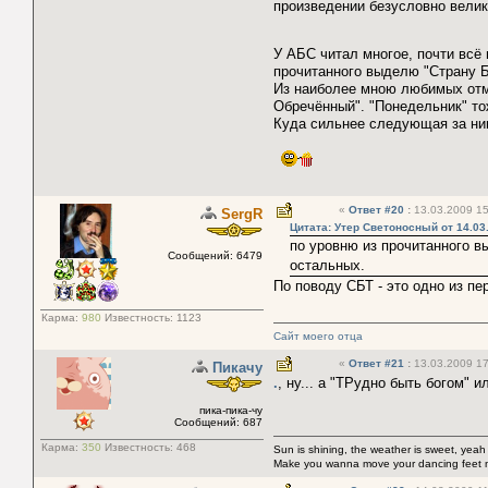
произведении безусловно вели
У АБС читал многое, почти всё
прочитанного выделю "Страну Б
Из наиболее мною любимых отме
Обречённый". "Понедельник" то
Куда сильнее следующая за ним
«
Ответ #20
:
13.03.2009 15
SergR
Цитата: Утер Светоносный от 14.03
по уровню из прочитанного в
Сообщений: 6479
остальных.
По поводу СБТ - это одно из пе
Карма:
980
Известность:
1123
Сайт моего отца
«
Ответ #21
:
13.03.2009 17
Пикачу
.
, ну... а "ТРудно быть богом" 
пика-пика-чу
Сообщений: 687
Карма:
350
Известность:
468
Sun is shining, the weather is sweet, yeah
Make you wanna move your dancing feet 