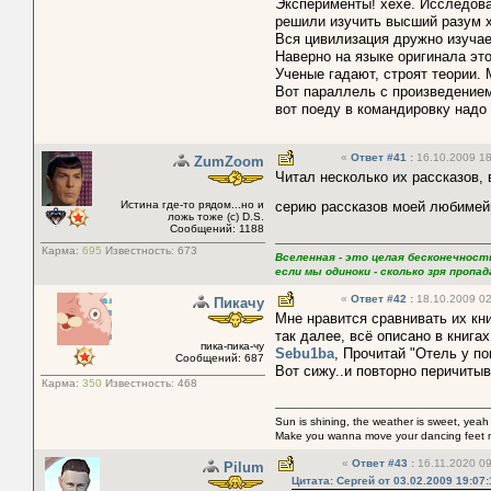
Эксперименты! хехе. Исследов
решили изучить высший разум 
Вся цивилизация дружно изуча
Наверно на языке оригинала это
Ученые гадают, строят теории.
Вот параллель с произведением
вот поеду в командировку надо
«
Ответ #41
:
16.10.2009 18
ZumZoom
Читал несколько их рассказов, 
Истина где-то рядом...но и
серию рассказов моей любиме
ложь тоже (с) D.S.
Сообщений: 1188
Карма:
695
Известность:
673
Вселенная - это целая бесконечност
если мы одиноки - сколько зря проп
«
Ответ #42
:
18.10.2009 02
Пикачу
Мне нравится сравнивать их кн
так далее, всё описано в книгах.
пика-пика-чу
Sebu1ba
, Прочитай "Отель у по
Сообщений: 687
Вот сижу..и повторно перичитыва
Карма:
350
Известность:
468
Sun is shining, the weather is sweet, yeah
Make you wanna move your dancing feet 
«
Ответ #43
:
16.11.2020 09
Pilum
Цитата: Сергей от 03.02.2009 19:07: