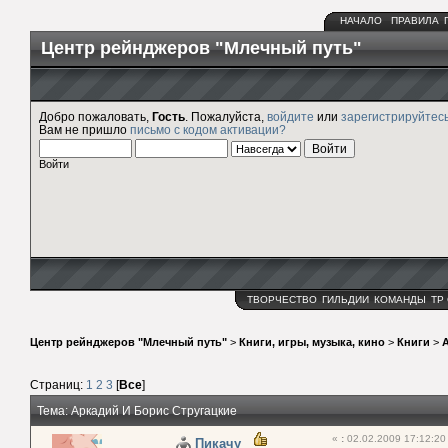
НАЧАЛО
ПРАВИЛА
Центр рейнджеров "Млечный путь"
Добро пожаловать,
Гость
. Пожалуйста,
войдите
или
зарегистрируйтес
Вам не пришло
письмо с кодом активации?
Войти
ТВОРЧЕСТВО
ГИЛЬДИИ
КОМАНДЫ
ТР
Центр рейнджеров "Млечный путь"
>
Книги, игры, музыка, кино
>
Книги
>
Страниц:
1
2
3
[
Все
]
Тема: Аркадий И Борис Стругацкие
«
:
02.02.2009 17:12:20
Пикачу