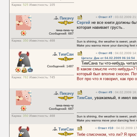
Карма:
525
Известность:
105
«
Ответ #7
:
03.02.2009 21:
Пикачу
Сергей
не все книги должны быт
которая навивает грусть..
пика-пика-чу
Сообщений: 687
Карма:
350
Известность:
468
Sun is shining, the weather is sweet, yeah
Make you wanna move your dancing feet 
«
Ответ #8
:
04.02.2009 14:
ТимСан
Цитата: Дик от 04.02.2009 06:16:54
ТимСана ты что-нибудь чита
Сообщений: 1487
В каком смысле «что нибудь»? 
который был вполне сносен. Пот
Карма:
762
Известность:
745
Вот про что я говорил, как про 
«
Ответ #9
:
04.02.2009 16:
Пикачу
ТимСан
, уважаемый, я имел вв
пика-пика-чу
Сообщений: 687
Карма:
350
Известность:
468
Sun is shining, the weather is sweet, yeah
Make you wanna move your dancing feet 
«
Ответ #10
:
04.02.2009 17
ТимСан
Тебе списочком, что ли? Я про