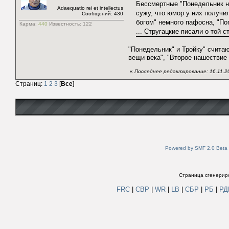
Бессмертные "Понедельник на
Adaequatio rei et intellectus
сужу, что юмор у них получи
Сообщений: 430
богом" немного пафосна, "Поп
Карма:
440
Известность:
122
... Стругацкие писали о той с
"Понедельник" и Тройку" счита
вещи века", "Второе нашествие 
«
Последнее редактирование: 16.11.20
Страниц:
1
2
3
[
Все
]
Powered by SMF 2.0 Beta
Страница сгенериро
FRC
|
СВР
|
WR
|
LB
|
СБР
|
РБ
|
Р