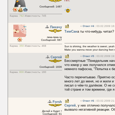
ПН.
Сообщений: 1487
Карма:
762
Известность:
745
«
Ответ #4
:
03.02.2009 18:
Пикачу
ТимСан
а ты что-нибудь читал?
пика-пика-чу
Сообщений: 687
Карма:
350
Известность:
468
Sun is shining, the weather is sweet, yeah
Make you wanna move your dancing feet 
«
Ответ #5
:
03.02.2009 19:
Сергей
Бессмертные "Понедельник начин
что юмор у них получился отме
Сообщений: 1836
немного пафосна, "Попытка к бе
Карма:
800
Известность:
160
Часто перечитываю. Приятно ос
много лет до меня, но и жили и
писал о чём-то далёком. О не 
той стране и том времени, где я
«
Ответ #6
:
03.02.2009 21:
Forsh
Сергей
, y них отлично получал
вызвало негативной реакции. Об
Делай и будет !
Сообщений: 61