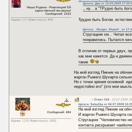
Цитата: Дик от 13.03.2009 17:39:
Наша Родина - Революция! Ей
.
, ну... а "ТРудно быть бог
единственной мы верны!
Сообщений: 1033
Трудно быть Богом, естестве
Карма:
525
Известность:
858
Цитата: _Ranger_ShatoV_ от 17.0
Cтругацкие хм... Читал все
понравились. Пытался нач
В отличие от первых двух, 
как мне кажется. Да и движе
такие
На мой взгляд Пикник на обочи
жаргон Рыжего Шухарта сильно 
Но с точки зрения основной иде
недостойно его" (это моя мысл
«
Ответ #34
:
13.07.2009 10
.
Цитата: Sebu1ba от 04.07.2009 10:3
На мой взгляд Пикник на обо
Сообщений: 484
И жаргон Рыжего Шухарта сил
Стругацких "Человечество не 
Карма:
1230
Известность:
1041
контакта раскрывает наиболе