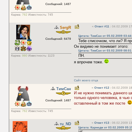
Сообщений: 1487
Карма:
762
Известность:
745
«
Ответ #11
:
04.02.2009 17
SergR
Цитата: ТимСан от 05.02.2009 03:44
Сообщений: 6479
Тебе списочком, что ли? Я п
Он видимо не понимает этого:
Цитата: ТимСан от 03.02.2009 08:01
ПН.
Карма:
980
Известность:
1123
я впрочем тоже.
Сайт моего отца
«
Ответ #12
:
04.02.2009 18
ТимСан
И не нужно понимать данного 
только одного человека, в чью
Сообщений: 1487
оставленный в том же посте
Карма:
762
Известность:
745
«
Ответ #13
:
06.02.2009 13
ru_ND
Цитата: Карнедж от 03.02.2009 05:1