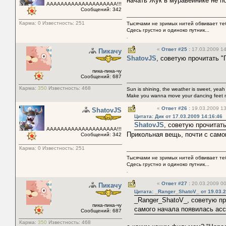
начать Жук в муравейнике не п
АААААААААААААААААААА!!!
Сообщений: 342
Карма:
0
Известность:
251
Тысячами не зримых нитей обвивает тебя
Сдесь грустно и одиноко путник...
.
«
Ответ #25
:
17.03.2009 14
Пикачу
ShatovJS
, советую прочитать "
пика-пика-чу
Сообщений: 687
Карма:
350
Известность:
468
Sun is shining, the weather is sweet, yeah
Make you wanna move your dancing feet 
«
Ответ #26
:
19.03.2009 13
ShatovJS
Цитата: Дик от 17.03.2009 14:16:46
ShatovJS
, советую прочитат
АААААААААААААААААААА!!!
Прикольная вещь, почти с сам
Сообщений: 342
Карма:
0
Известность:
251
Тысячами не зримых нитей обвивает тебя
Сдесь грустно и одиноко путник...
.
«
Ответ #27
:
20.03.2009 00
Пикачу
Цитата: _Ranger_ShatoV_ от 19.03.2
_Ranger_ShatoV_, советую пр
пика-пика-чу
самого начала появилась ас
Сообщений: 687
Карма:
350
Известность:
468