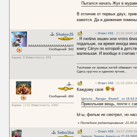
Пытался начать Жук в мурав
В отличие от первых двух, при
кажется. Да и движения помень
«
Ответ #31
:
21.03.2009 18
ShatovJS
.
Я люблю екшен или чтото близк
подальше, на время иногда меня
АААААААААААААААААААА!!!
книгу Cёгyн по которой в детст
Сообщений: 342
мaлeнькaя. И вообще я считаю 
Карма:
0
Известность:
251
Тысячами не зримых нитей обвивает тебя
Сдесь грустно и одиноко путник...
.
«
Ответ #32
:
21.03.2009 19
.
Каждому своё
Сообщений: 484
Цитата: _Ranger_ShatoV_ от 19.03.2
Прикольная вещь, почти с с
Карма:
1230
Известность:
1041
Ы-ы, фильм не смотрел, но наск
«
Последнее редактирование: 21.03.2
«
Ответ #33
:
04.07.2009 00
Sebu1ba
Цитата: Tommy Angelo от 21.03.2009