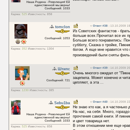
Наша Родина - Революция! Ей
единственной мы верны!
Сообщений: 1033
Карма:
525
Известность:
858
«
Ответ #38
:
13.10.2009 19
tomclon
Из Советских фантастов - брат
больше всех.Прочитал все их пр
Сообщений: 1053
Больше всего понравились: Пон
субботу, Сказка о тройке, Пикн
Карма:
352
Известность:
1304
богом. А еще мне нравится что
произведений были сняты филь
«
Ответ #39
:
14.10.2009 20
Штипс
Очень многого ожидал от "Пикни
зацепила. Может конечно и чита
Сообщений: 721
цепляют, а эта ...
Карма:
1230
Известность:
385
«
Ответ #40
:
14.10.2009 22
Sebu1ba
Не знаю кто как, а я частенько
На нас, на себя. Много, гораз
Наша Родина - Революция! Ей
прочтения самой книги. И пикни
единственной мы верны!
и цвет товарища нет.
Сообщений: 1033
В этом отношении мне еще нра
Карма:
525
Известность:
858