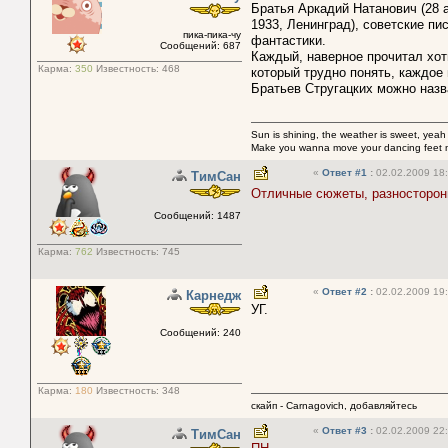
Братья Аркадий Натанович (28 а
1933, Ленинград), советские пи
пика-пика-чу
фантастики.
Сообщений: 687
Каждый, наверное прочитал хот
Карма:
350
Известность:
468
который трудно понять, каждое
Братьев Стругацких можно назв
Sun is shining, the weather is sweet, yeah
Make you wanna move your dancing feet 
«
Ответ #1
:
02.02.2009 18:
ТимСан
Отличные сюжеты, разносторон
Сообщений: 1487
Карма:
762
Известность:
745
«
Ответ #2
:
02.02.2009 19:
Карнедж
УГ.
Сообщений: 240
Карма:
180
Известность:
348
скайп - Carnagovich, добавляйтесь
«
Ответ #3
:
02.02.2009 22:
ТимСан