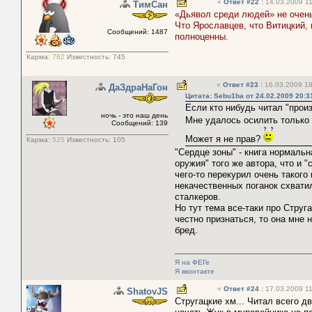
«
Ответ #22
:
14.03.2009 11
ТимСан
«Дьявол среди людей» не очен
Что Ярославцев, что Витицкий,
Сообщений: 1487
полноценны.
Карма:
762
Известность:
745
«
Ответ #23
:
16.03.2009 18
ДаЗдраНаГон
Цитата: Sebu1ba от 24.02.2009 20:3
Если кто нибудь читал "прои
ночь - это наш день
Мне удалось осилить только 
Сообщений: 139
Может я не прав?
Карма:
525
Известность:
105
"Сердце зоны" - книга нормальн
оружия" того же автора, что и 
чего-то перекурил очень такого
некачественных поганок схвати
сталкеров.
Но тут тема все-таки про Струг
честно признаться, то она мне
бред.
Я на ФЕГе
Я вконтакте
«
Ответ #24
:
17.03.2009 11
ShatovJS
Cтругацкие хм... Читал всего д