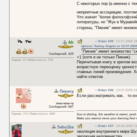
С некоторых пор (а именно с т
неприятные ассоциации, поэтом
Что значит "более философский
литературы, но "Жук в Муравей
стороны, "Пикник" имеет множе
«
Ответ #35
:
13.07.2009 18
Alr
Цитата: Tommy Angelo от 13.07.2009
"Пикник" имеет множество "с
Сообщений: 425
+1 (хотя и не только Пикник).
Карма:
85
Известность:
745
Перечитывая книгу в зрелом во
возрастную переоценку ценност
главных линий произведения. Хо
найти ответов.
«
Ответ #36
:
13.07.2009 23
Пикачу
Если рассматривать иак.. то кн
пика-пика-чу
Сообщений: 687
Карма:
350
Известность:
468
Sun is shining, the weather is sweet, yeah
Make you wanna move your dancing feet 
«
Ответ #37
:
16.08.2009 21
Sebu1ba
эволюция внутреннего мира Шух
эволюция человечества...