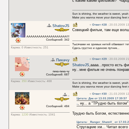
с каким каким фильмом? "Чарод
Sun is shining, the weather is sweet, yeah
Make you wanna move your dancing feet 
«
Ответ #28
:
20.03.2009 13
ShatovJS
Cовецкий фильм, там еще волш
АААААААААААААААААААА!!!
Сообщений: 342
Тысячами не зримых нитей обвивает тебя
Карма:
0
Известность:
251
Сдесь грустно и одиноко путник...
.
«
Ответ #29
:
20.03.2009 21
Пикачу
ShatovJS
,аааа...просто есть ф
ну...мне фильм не очень понрав
пика-пика-чу
Сообщений: 687
Карма:
350
Известность:
468
Sun is shining, the weather is sweet, yeah
Make you wanna move your dancing feet 
«
Ответ #30
:
21.03.2009 12
.
Цитата: Дик от 13.03.2009 17:39:57
.
, ну... а "ТРудно быть богом
Сообщений: 484
Трудно быть Богом, естественно
Карма:
1230
Известность:
1041
Цитата: _Ranger_ShatoV_ от 17.03.2
Cтругацкие хм... Читал всего