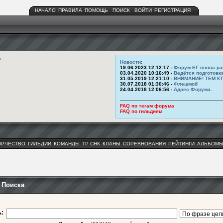
НАЧАЛО
ПРАВИЛА
ПОМОЩЬ
ПОИСК
ВОЙТИ
РЕГИСТРАЦИЯ
ь
.
Новости
:
19.06.2023 12:12:17 -
Форум ЕГ снова ра
03.04.2020 10:16:49 -
Ведётся подготовк
31.05.2019 12:21:10 -
ВНИМАНИЕ! ТЕМ К
30.07.2018 01:30:46 -
Флешмоб
24.04.2018 12:06:56 -
Адрес Форума.
FAQ по тегам форума
FAQ по гильдиям
ОРЧЕСТВО
ГИЛЬДИИ
КОМАНДЫ
ТР СНК
КЛАНЫ
СОРЕВНОВАНИЯ
РЕЙТИНГИ
АЛЬБОМ
 Поиска
: