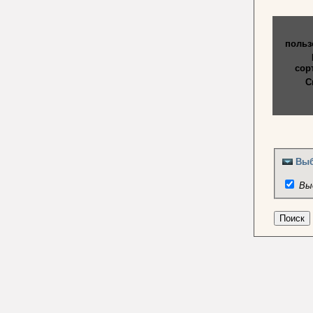
польз
сор
С
Выб
Вы