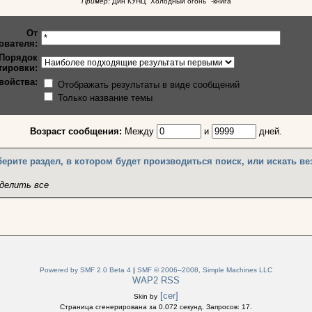
Пример:
Дин КУНЦ "Холодный огонь" -книга
От
ователя:
Порядок
тировки:
войства:
Отображать результаты в виде сообщений
Только название темы
Возраст сообщения:
Между
и
дней.
ерите раздел, в котором будет производиться поиск, или искать ве
делить все
Powered by SMF 2.0 Beta 4
|
SMF © 2006–2008, Simple Machines LLC
WAP2
RSS
[cer]
Skin by
Страница сгенерирована за 0.072 секунд. Запросов: 17.