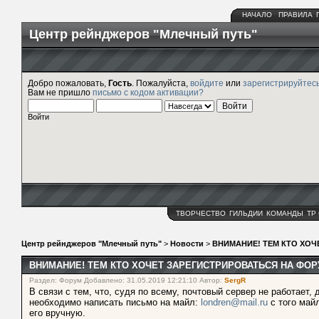
НАЧАЛО
ПРАВИЛА
Центр рейнджеров "Млечный путь"
Добро пожаловать,
Гость
. Пожалуйста,
войдите
или
зарегистрируйтес
Вам не пришло
письмо с кодом активации?
Войти
ТВОРЧЕСТВО
ГИЛЬДИИ
КОМАНДЫ
ТР
Центр рейнджеров "Млечный путь"
>
Новости
>
ВНИМАНИЕ! ТЕМ КТО ХОЧ
ВНИМАНИЕ! ТЕМ КТО ХОЧЕТ ЗАРЕГИСТРИРОВАТЬСЯ НА ФОР
Раздел: Форум Добавлено: 31.05.2019 12:21:10 Автор:
SergR
В связи с тем, что, судя по всему, почтовый сервер не работает
необходимо написать письмо на майл:
londren@mail.ru
с того майл
его вручную.