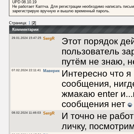
UPD 08.10.19
Не работает Каптча. Для регистрации необходимо написать пись
зарегистрирую вручную и вышлю временный пароль.
Страница:
1
[
2
]
Комментарии
29.01.2024 15:47:25
SergR
Этот порядок де
пользователь за
путём не знаю, н
07.02.2024 22:11:41
Маверик
Интересно что я
сообщения, нигде
жмакаю enter и..
сообщения нет
08.02.2024 11:46:03
SergR
И точно не рабо
личку, посмотрим