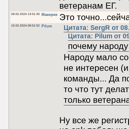
ветеранам ЕГ.
09.02.2024 13:01:30
Маверик
Это точно...сейч
10.02.2024 08:01:52
Pilum
Цитата: SergR от 08
Цитата: Pilum от 0
почему народу 
Народу мало со
не интересен (из
команды... Да п
то что тут дел
только ветерана
Ну все же регист