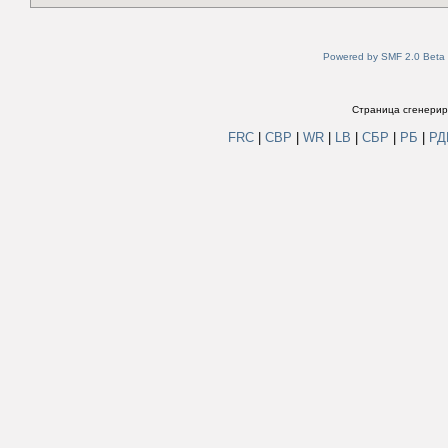
Powered by SMF 2.0 Beta
Страница сгенериро
FRC
|
СВР
|
WR
|
LB
|
СБР
|
РБ
|
Р