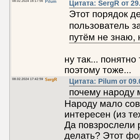
08.02.2024 16:17:56
Pilum
Цитата: SergR от 29
Этот порядок д
пользователь з
путём не знаю, 
ну так... понятно
поэтому тоже...
08.02.2024 17:42:59
SergR
Цитата: Pilum от 09.
почему народу м
Народу мало сов
интересен (из тех
Да повзрослели р
делать? Этот фо