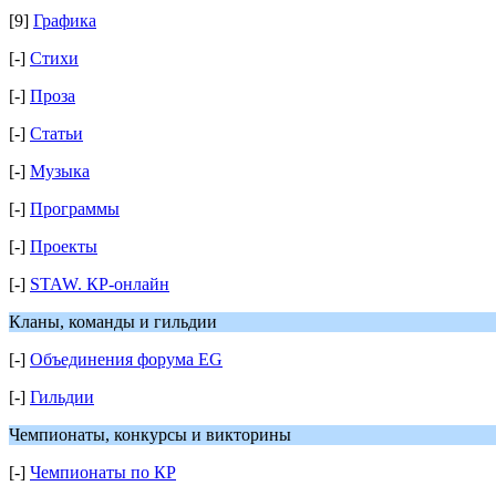
[9]
Графика
[-]
Стихи
[-]
Проза
[-]
Статьи
[-]
Музыка
[-]
Программы
[-]
Проекты
[-]
STAW. КР-онлайн
Кланы, команды и гильдии
[-]
Объединения форума EG
[-]
Гильдии
Чемпионаты, конкурсы и викторины
[-]
Чемпионаты по КР