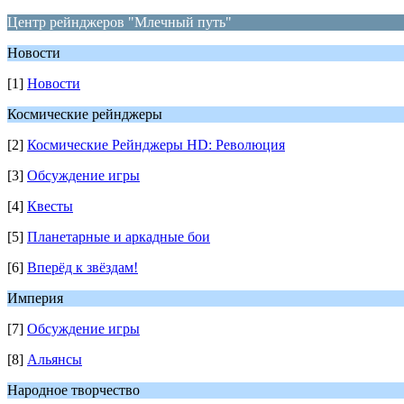
Центр рейнджеров "Млечный путь"
Новости
[1]
Новости
Космические рейнджеры
[2]
Космические Рейнджеры HD: Революция
[3]
Обсуждение игры
[4]
Квесты
[5]
Планетарные и аркадные бои
[6]
Вперёд к звёздам!
Империя
[7]
Обсуждение игры
[8]
Альянсы
Народное творчество