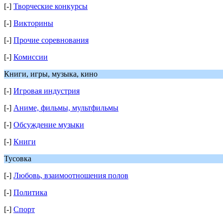
[-]
Творческие конкурсы
[-]
Викторины
[-]
Прочие соревнования
[-]
Комиссии
Книги, игры, музыка, кино
[-]
Игровая индустрия
[-]
Аниме, фильмы, мультфильмы
[-]
Обсуждение музыки
[-]
Книги
Тусовка
[-]
Любовь, взаимоотношения полов
[-]
Политика
[-]
Спорт