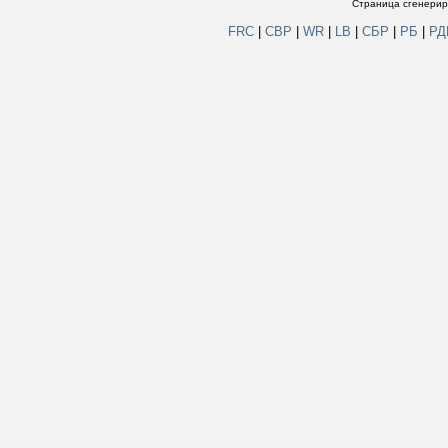
Страница сгенериро
FRC
|
СВР
|
WR
|
LB
|
СБР
|
РБ
|
Р