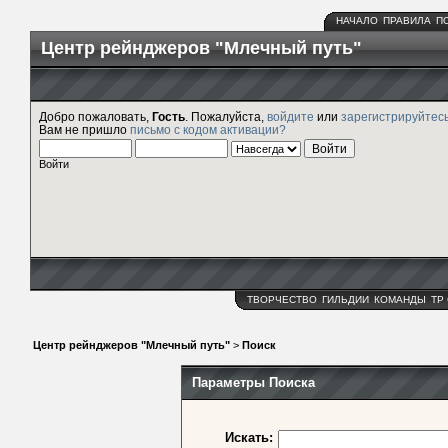
НАЧАЛО
ПРАВИЛА
П
Центр рейнджеров "Млечный путь"
Добро пожаловать,
Гость
. Пожалуйста,
войдите
или
зарегистрируйтес
Вам не пришло
письмо с кодом активации?
Войти
ТВОРЧЕСТВО
ГИЛЬДИИ
КОМАНДЫ
ТР
Центр рейнджеров "Млечный путь"
>
Поиск
Параметры Поиска
Искать: