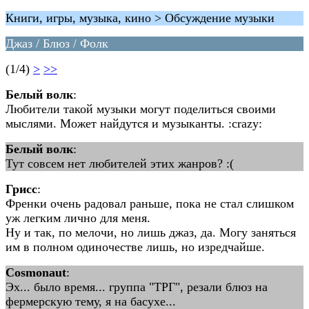
Книги, игры, музыка, кино > Обсуждение музыки
Джаз / Блюз / Фолк
(1/4)
>
>>
Белый волк
:
Любители такой музыки могут поделиться своими
мыслями. Может найдутся и музыканты. :crazy:
Белый волк
:
Тут совсем нет любителей этих жанров? :(
Грисс
:
Френки очень радовал раньше, пока не стал слишком
уж легким лично для меня.
Ну и так, по мелочи, но лишь джаз, да. Могу заняться
им в полном одиночестве лишь, но изредчайше.
Cosmonaut
:
Эх... было время... группа "ТРГ", резали блюз на
фермерскую тему, я на басухе...