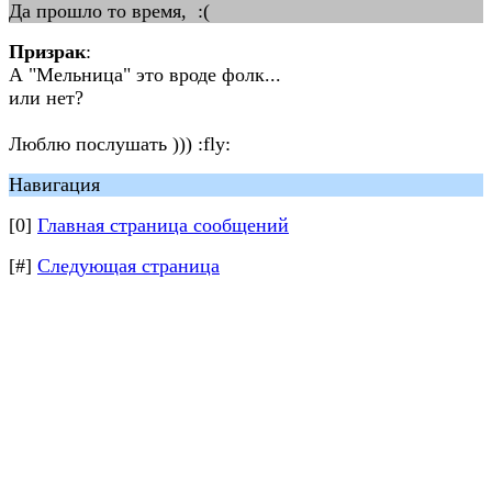
Да прошло то время, :(
Призрак
:
А "Мельница" это вроде фолк...
или нет?
Люблю послушать ))) :fly:
Навигация
[0]
Главная страница сообщений
[#]
Следующая страница