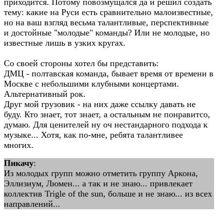
приходится. Потому повозмущался да и решил создать
тему: какие на Руси есть сравнительно малоизвестные,
но на ваш взгляд весьма талантливые, перспективные
и достойные "молодые" команды? Или не молодые, но
известные лишь в узких кругах.
Со своей стороны хотел бы представить:
ДМЦ - полтавская команда, бывает время от времени в
Москве с небольшими клубными концертами.
Альтернативный рок.
Друг мой грузовик - на них даже ссылку давать не
буду. Кто знает, тот знает, а остальным не понравитсо,
думаю. Для ценителей ну оч нестандарного подхода к
музыке... Хотя, как по-мне, ребята талантливее
многих.
Пикачу
:
Из молодых групп можно отметить группу Аркона,
Эллизиум, Люмен... а так и не знаю... привлекает
коллектив Trigle of the sun, больше и не знаю... из всех
направлений...