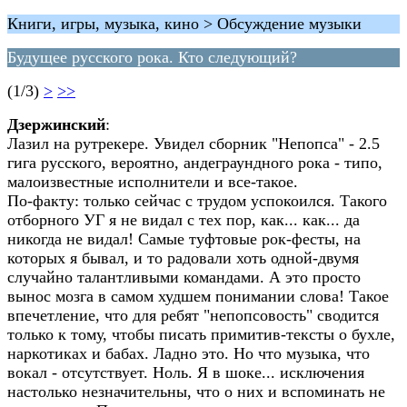
Книги, игры, музыка, кино > Обсуждение музыки
Будущее русского рока. Кто следующий?
(1/3)
>
>>
Дзержинский
:
Лазил на рутрекере. Увидел сборник "Непопса" - 2.5
гига русского, вероятно, андеграундного рока - типо,
малоизвестные исполнители и все-такое.
По-факту: только сейчас с трудом успокоился. Такого
отборного УГ я не видал с тех пор, как... как... да
никогда не видал! Самые туфтовые рок-фесты, на
которых я бывал, и то радовали хоть одной-двумя
случайно талантливыми командами. А это просто
вынос мозга в самом худшем понимании слова! Такое
впечетление, что для ребят "непопсовость" сводится
только к тому, чтобы писать примитив-тексты о бухле,
наркотиках и бабах. Ладно это. Но что музыка, что
вокал - отсутствует. Ноль. Я в шоке... исключения
настолько незначительны, что о них и вспоминать не