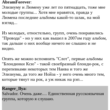
AbramForever
:
Элизиуму и Люмену уже лет по пятнадцать, тоже мне
молодые группы... Хотя мне нравятся, правда у
Люмена последние альбомы какой-то шлак, на мой
взгляд...
Из молодых, отностельно, групп, очень понравились
"Провода" - но у них как вышел в 2007ом году альбом,
так дальше о них вообще ничего не слышно и не
видно.
Опять же можно вспомнить "Слот", первые альбомы
"Блондинки Ксю" - такой своебразный блонди-рок, с
перепевками некоторых тем Наива и того же
Элизиума, да того же Нойза - у него очень много тем,
которые тянут на рок, а уж никак на рэп...
Ranger_Ilya
:
Salvador. Очень даже.... Единственная русскоязычная
группа, которую я слушаю.