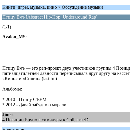
Книги, игры, музыка, кино > Обсуждение музыки
Птицу Емъ [Abstract Hip-Hop, Underground Rap]
(1/1)
Avalon_MS
:
Птицу Емъ — это рэп-проект двух участников группы 4 Позици
пятнадцатилетней давности переписывала друг другу на кассет
«Кино» и «Сплин» (last.fm)
Альбомы:
* 2010 - Птицу СЪЕМ
* 2012 - Давай забудем о морали
Jónsi
:
4 Позиции Бруно в симиляры к Coil, ага :D
Навигация