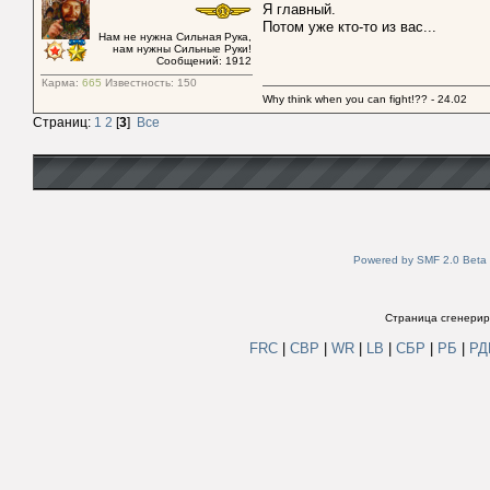
Я главный.
Потом уже кто-то из вас...
Нам не нужна Сильная Рука,
нам нужны Сильные Руки!
Сообщений: 1912
Карма:
665
Известность:
150
Why think when you can fight!?? - 24.02
Страниц:
1
2
[
3
]
Все
Powered by SMF 2.0 Beta
Страница сгенериро
FRC
|
СВР
|
WR
|
LB
|
СБР
|
РБ
|
Р