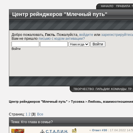
НАЧАЛО
ПРАВИЛА
Центр рейнджеров "Млечный путь"
Добро пожаловать,
Гость
. Пожалуйста,
войдите
или
зарегистрируйтес
Вам не пришло
письмо с кодом активации?
Войти
ТВОРЧЕСТВО
ГИЛЬДИИ
КОМАНДЫ
ТР
Центр рейнджеров "Млечный путь"
>
Тусовка
>
Любовь, взаимоотношения
Страниц:
1
2
[
3
]
Все
Тема: Кто глава в семье?
«
Ответ #30
:
17.04.2022 14:5
С.Т.А.Л.И.Н.