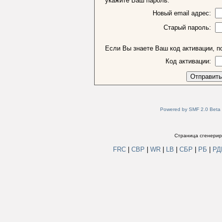
укажите Ваш пароль.
Новый email адрес:
Старый пароль:
Если Вы знаете Ваш код активации, по
Код активации:
Powered by SMF 2.0 Beta
Страница сгенериро
FRC
|
СВР
|
WR
|
LB
|
СБР
|
РБ
|
Р