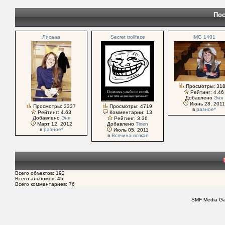
Пос
Лисааа
Secret trollface
IMG 1401
Просмотры: 31
Рейтинг: 4.46
Добавлено
Эня
Июнь 28, 2011
Просмотры: 3337
Просмотры: 4719
в
разное*
Рейтинг: 4.63
Комментарии: 13
Добавлено
Эня
Рейтинг: 3.36
Март 12, 2012
Добавлено
Tixen
в
разное*
Июль 05, 2011
в
Всячина всякая
Всего объектов: 192
Всего альбомов: 45
Всего комментариев: 76
SMF Media Gal