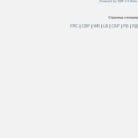
Powered by SMF 2.0 Beta
Страница сгенериро
FRC
|
СВР
|
WR
|
LB
|
СБР
|
РБ
|
Р