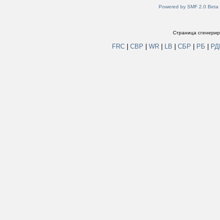
Powered by SMF 2.0 Beta
Страница сгенериро
FRC
|
СВР
|
WR
|
LB
|
СБР
|
РБ
|
Р