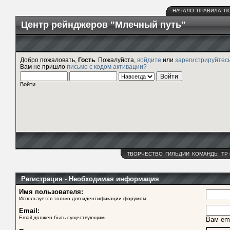
НАЧАЛО
ПРАВИЛА
П
Центр рейнджеров "Млечный путь"
Добро пожаловать,
Гость
. Пожалуйста,
войдите
или
зарегистрируйтес
Вам не пришло
письмо с кодом активации?
Войти
ТВОРЧЕСТВО
ГИЛЬДИИ
КОМАНДЫ
ТР
Регистрация - Необходимая информация
Имя пользователя:
Используется только для идентификации форумом.
Email:
Email должен быть существующим.
Вам ema