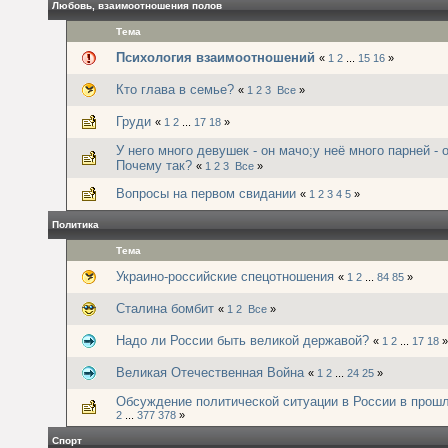
Любовь, взаимоотношения полов
Тема
Психология взаимоотношений
«
1
2
...
15
16
»
Кто глава в семье?
«
1
2
3
Все
»
Груди
«
1
2
...
17
18
»
У него много девушек - он мачо;у неё много парней - 
Почему так?
«
1
2
3
Все
»
Вопросы на первом свидании
«
1
2
3
4
5
»
Политика
Тема
Украино-российские спецотношения
«
1
2
...
84
85
»
Сталина бомбит
«
1
2
Все
»
Надо ли России быть великой державой?
«
1
2
...
17
18
»
Великая Отечественная Война
«
1
2
...
24
25
»
Обсуждение политической ситуации в России в прош
2
...
377
378
»
Спорт