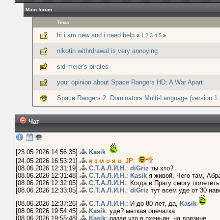
Main forum
Тема
hi i am new and i need help
«
1
2
3
4
5
»
nikotin withrdrawal is very annoying
sid meier's pirates
your opinion about Space Rangers HD: A War Apart
Space Rangers 2: Dominators Multi-Language (version 1.
Чат
[23.05.2026 14:56:35]
Kasik
:
[24.05.2026 16:53:21]
ʀ ɪ м ʊ я ʊ_JP
:
[08.06.2026 12:31:19]
С.Т.А.Л.И.Н.
:
diGriz
ты хто?
[08.06.2026 12:31:48]
С.Т.А.Л.И.Н.
:
Kasik
я живой. Чего там, Абр
[08.06.2026 12:32:05]
С.Т.А.Л.И.Н.
: Когда в Прагу смогу полетет
[08.06.2026 12:33:05]
С.Т.А.Л.И.Н.
:
diGriz
тут всем уде от 30 нав
[08.06.2026 12:37:26]
С.Т.А.Л.И.Н.
: И до 80 лет, да,
Kasik
[08.06.2026 19:54:45]
Kasik
: уде? меткая опечатка
[08.06.2026 19:55:48]
Kasik
: разве что в пхеньян, на дрезине