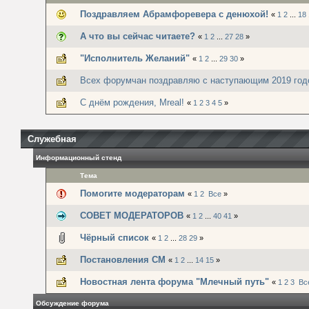
Поздравляем Абрамфоревера с денюхой!
«
1
2
...
18
А что вы сейчас читаете?
«
1
2
...
27
28
»
"Исполнитель Желаний"
«
1
2
...
29
30
»
Всех форумчан поздравляю с наступающим 2019 год
С днём рождения, Mreal!
«
1
2
3
4
5
»
Служебная
Информационный стенд
Тема
Помогите модераторам
«
1
2
Все
»
СОВЕТ МОДЕРАТОРОВ
«
1
2
...
40
41
»
Чёрный список
«
1
2
...
28
29
»
Постановления СМ
«
1
2
...
14
15
»
Новостная лента форума "Млечный путь"
«
1
2
3
Вс
Обсуждение форума