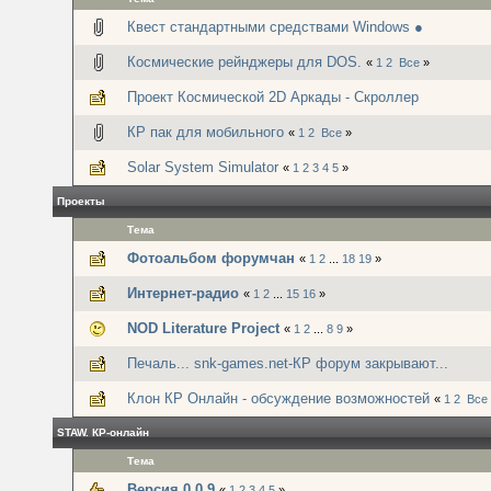
Квест стандартными средствами Windows ●
Космические рейнджеры для DOS.
«
1
2
Все
»
Проект Космической 2D Аркады - Скроллер
КР пак для мобильного
«
1
2
Все
»
Solar System Simulator
«
1
2
3
4
5
»
Проекты
Тема
Фотоальбом форумчан
«
1
2
...
18
19
»
Интернет-радио
«
1
2
...
15
16
»
NOD Literature Project
«
1
2
...
8
9
»
Печаль... snk-games.net-КР форум закрывают...
Клон КР Онлайн - обсуждение возможностей
«
1
2
Все
STAW. КР-онлайн
Тема
Версия 0.0.9
«
1
2
3
4
5
»