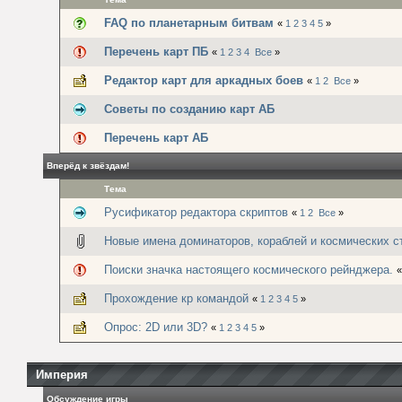
FAQ по планетарным битвам
«
1
2
3
4
5
»
Перечень карт ПБ
«
1
2
3
4
Все
»
Редактор карт для аркадных боев
«
1
2
Все
»
Советы по созданию карт АБ
Перечень карт АБ
Вперёд к звёздам!
Тема
Русификатор редактора скриптов
«
1
2
Все
»
Новые имена доминаторов, кораблей и космических с
Поиски значка настоящего космического рейнджера.
Прохождение кр командой
«
1
2
3
4
5
»
Опрос: 2D или 3D?
«
1
2
3
4
5
»
Империя
Обсуждение игры