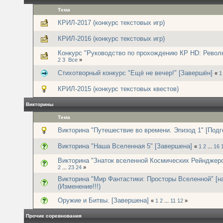
Тема
КРИЛ-2017 (конкурс текстовых игр)
КРИЛ-2016 (конкурс текстовых игр)
Конкурс "Руководство по прохождению КР HD: Револю
2
3
Все
»
Стихотворный конкурс "Ещё не вечер!" [Завершён]
«
1
КРИЛ-2015 (конкурс текстовых квестов)
Викторины
Тема
Викторина "Путешествие во времени. Эпизод 1" [Подг
Викторина "Наша Вселенная 5" [Завершена]
«
1
2
...
16
Викторина "Знаток вселенной Космических Рейнджеро
2
...
23
24
»
Викторина "Мир Фантастики: Просторы Вселенной" [н
(Изменение!!!)
Оружие и Битвы. [Завершена]
«
1
2
...
11
12
»
Прочие соревнования