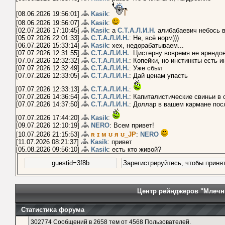
[08.06.2026 19:56:01]
Kasik
:
[08.06.2026 19:56:07]
Kasik
:
[02.07.2026 17:10:45]
Kasik
: а
С.Т.А.Л.И.Н.
алибабаевич небось 
[05.07.2026 22:01:33]
С.Т.А.Л.И.Н.
: Не, всё норм)))
[06.07.2026 15:33:14]
Kasik
: хех, недорабатываем...
[07.07.2026 12:31:55]
С.Т.А.Л.И.Н.
: Цистерну вовремя не арендо
[07.07.2026 12:32:32]
С.Т.А.Л.И.Н.
: Копейки, но инстинкты есть и
[07.07.2026 12:32:49]
С.Т.А.Л.И.Н.
: Уже сбыл
[07.07.2026 12:33:05]
С.Т.А.Л.И.Н.
: Дай ценам упасть
[07.07.2026 12:33:13]
С.Т.А.Л.И.Н.
:
[07.07.2026 14:36:54]
С.Т.А.Л.И.Н.
: Капиталистические свиньи в 
[07.07.2026 14:37:50]
С.Т.А.Л.И.Н.
: Доллар в вашем кармане пос
[07.07.2026 17:44:20]
Kasik
:
[09.07.2026 12:10:19]
NERO
: Всем привет!
[10.07.2026 21:15:53]
ʀ ɪ м ʊ я ʊ_JP
:
NERO
[11.07.2026 08:21:37]
Kasik
: привет
[05.08.2026 09:56:10]
Kasik
: есть кто живой?
Центр рейнджеров "Млечн
Статистика форума
302774 Сообщений в 2658 тем от 4568 Пользователей.