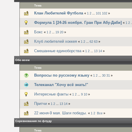
Тема
Клан Любителей Футбола
«
1
2
...
101
102
»
Формула 1 [24-26 ноября. Гран При Абу-Даби]
«
1
2
.
Бокс
«
1
2
...
19
20
»
Клуб любителей хоккея
«
1
2
...
62
63
»
Смешанные единоборства
«
1
2
...
13
14
»
Обо всем
Тема
Вопросы по русскому языку
«
1
2
...
30
31
»
Телеканал "Хочу всё знать!"
Интересные факты
«
1
2
...
9
10
»
Притчи
«
1
2
...
13
14
»
22 июня-9 мая. Шаги победы.
«
1
2
Все
»
Соревнования по флуду
Тема