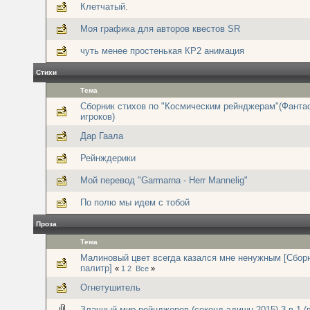
Клетчатый.
Моя графика для авторов квестов SR
чуть менее простенькая КР2 анимация
Стихи
Тема
Сборник стихов по "Космическим рейнджерам"(Фанта
игроков)
Дар Гаала
Рейнждерики
Мой перевод "Garmarna - Herr Mannelig"
По полю мы идем с тобой
Проза
Тема
Малиновый цвет всегда казался мне ненужным [Сбор
палитр]
«
1
2
Все
»
Огнетушитель
Злачный мир рейнджеров (секонд-эдишн 2015) 3 в 1 