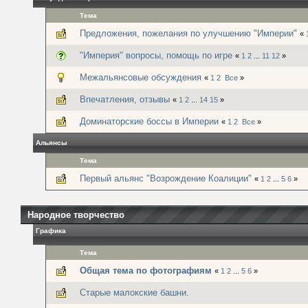
Тема
Предложения, пожелания по улучшению "Империи"
«
"Империя" вопросы, помощь по игре
«
1
2
...
11
12
»
Межальянсовые обсуждения
«
1
2
Все
»
Впечатления, отзывы
«
1
2
...
14
15
»
Доминаторские боссы в Империи
«
1
2
Все
»
Альянсы
Тема
Первый альянс "Возрождение Коалиции"
«
1
2
...
5
6
»
Народное творчество
Графика
Тема
Общая тема по фотографиям
«
1
2
...
5
6
»
Старые малокские башни.