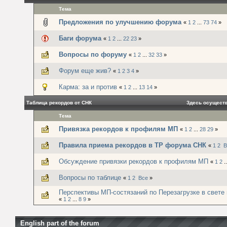
Тема
Предложения по улучшению форума
«
1
2
...
73
74
»
Баги форума
«
1
2
...
22
23
»
Вопросы по форуму
«
1
2
...
32
33
»
Форум еще жив?
«
1
2
3
4
»
Карма: за и против
«
1
2
...
13
14
»
Таблица рекордов от СНК
Здесь осущест
Тема
Привязка рекордов к профилям МП
«
1
2
...
28
29
»
Правила приема рекордов в ТР форума СНК
«
1
2
В
Обсуждение привязки рекордов к профилям МП
«
1
2
.
Вопросы по таблице
«
1
2
Все
»
Перспективы МП-состязаний по Перезагрузке в свете м
«
1
2
...
8
9
»
English part of the forum