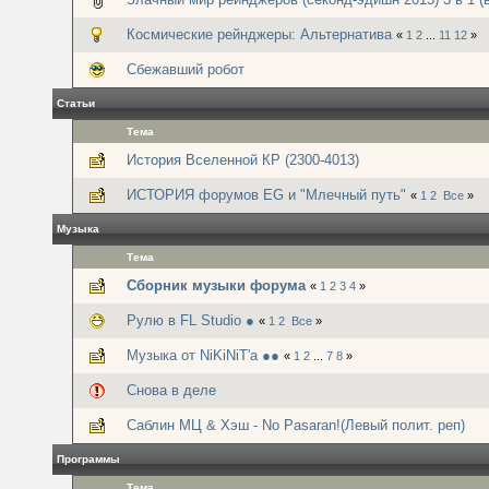
Космические рейнджеры: Альтернатива
«
1
2
...
11
12
»
Сбежавший робот
Статьи
Тема
История Вселенной КР (2300-4013)
ИСТОРИЯ форумов EG и "Млечный путь"
«
1
2
Все
»
Музыка
Тема
Сборник музыки форума
«
1
2
3
4
»
Рулю в FL Studio ●
«
1
2
Все
»
Музыка от NiKiNiT'а ●●
«
1
2
...
7
8
»
Снова в деле
Саблин МЦ & Хэш - No Pasaran!(Левый полит. реп)
Программы
Тема