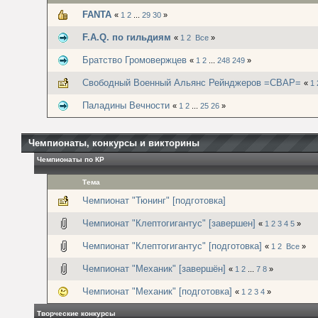
FANTA
«
1
2
...
29
30
»
F.A.Q. по гильдиям
«
1
2
Все
»
Братство Громовержцев
«
1
2
...
248
249
»
Свободный Военный Альянс Рейнджеров =СВАР=
«
1
Паладины Вечности
«
1
2
...
25
26
»
Чемпионаты, конкурсы и викторины
Чемпионаты по КР
Тема
Чемпионат "Тюнинг" [подготовка]
Чемпионат "Клептогигантус" [завершен]
«
1
2
3
4
5
»
Чемпионат "Клептогигантус" [подготовка]
«
1
2
Все
»
Чемпионат "Механик" [завершён]
«
1
2
...
7
8
»
Чемпионат "Механик" [подготовка]
«
1
2
3
4
»
Творческие конкурсы