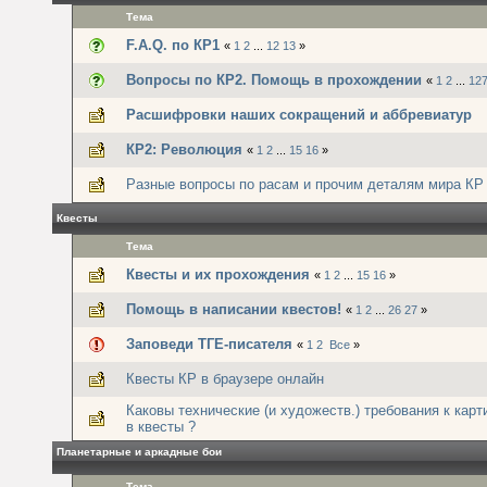
Тема
F.A.Q. по КР1
«
1
2
...
12
13
»
Вопросы по КР2. Помощь в прохождении
«
1
2
...
12
Расшифровки наших сокращений и аббревиатур
КР2: Революция
«
1
2
...
15
16
»
Разные вопросы по расам и прочим деталям мира КР
Квесты
Тема
Квесты и их прохождения
«
1
2
...
15
16
»
Помощь в написании квестов!
«
1
2
...
26
27
»
Заповеди ТГЕ-писателя
«
1
2
Все
»
Квесты КР в браузере онлайн
Каковы технические (и художеств.) требования к кар
в квесты ?
Планетарные и аркадные бои
Тема