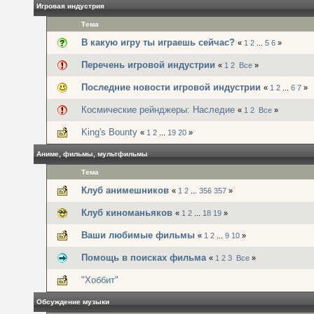
Игровая индустрия
Тема
В какую игру ты играешь сейчас?
«
1
2
...
5
6
»
Перечень игровой индустрии
«
1
2
Все
»
Последние новости игровой индустрии
«
1
2
...
6
7
»
Космические рейнджеры: Наследие
«
1
2
Все
»
King's Bounty
«
1
2
...
19
20
»
Аниме, фильмы, мультфильмы
Тема
Клуб анимешников
«
1
2
...
356
357
»
Клуб киноманьяков
«
1
2
...
18
19
»
Ваши любимые фильмы
«
1
2
...
9
10
»
Помощь в поисках фильма
«
1
2
3
Все
»
"Хоббит"
Обсуждение музыки