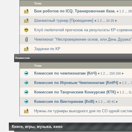
Тема
Бои роботов по ICQ. Тренировочная база.
«
1
2
...
28
Шахматный турнир [Проведение]
«
1
2
...
24
25
»
Клуб любителей прогнозов на результаты КР-соревно
Чемпионат "Ниспровержение основ, или День Дурака"
Задачки по КР
Комиссии
Тема
Комиссия по чемпионатам (КпЧ)
«
1
2
...
159
160
»
Комиссия по Игровым Чемпионатам (КпИЧ)
«
1
2
...
Комиссия по Творческим Конкурсам (КТК)
«
1
2
...
11
Комиссия по Викторинам (КпВ)
«
1
2
...
40
41
»
Нужны ли турниры выходного дня по СО одной систе
Книги, игры, музыка, кино