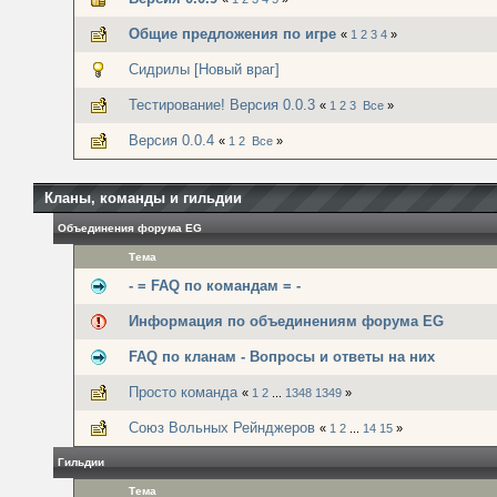
Общие предложения по игре
«
1
2
3
4
»
Сидрилы [Новый враг]
Тестирование! Версия 0.0.3
«
1
2
3
Все
»
Версия 0.0.4
«
1
2
Все
»
Кланы, команды и гильдии
Объединения форума EG
Тема
- = FAQ по командам = -
Информация по объединениям форума EG
FAQ по кланам - Вопросы и ответы на них
Просто команда
«
1
2
...
1348
1349
»
Союз Вольных Рейнджеров
«
1
2
...
14
15
»
Гильдии
Тема