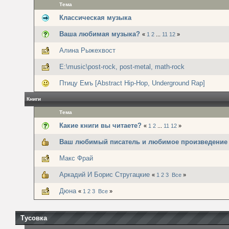
Тема
Классическая музыка
Ваша любимая музыка?
«
1
2
...
11
12
»
Алина Рыжехвост
E:\music\post-rock, post-metal, math-rock
Птицу Емъ [Abstract Hip-Hop, Underground Rap]
Книги
Тема
Какие книги вы читаете?
«
1
2
...
11
12
»
Ваш любимый писатель и любимое произведение
Макс Фрай
Аркадий И Борис Стругацкие
«
1
2
3
Все
»
Дюна
«
1
2
3
Все
»
Тусовка