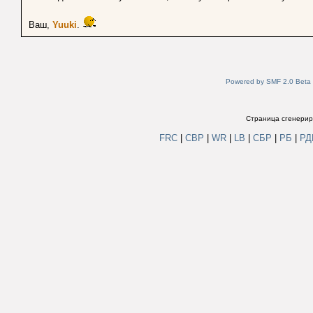
Ваш,
Yuuki
.
Powered by SMF 2.0 Beta
Страница сгенериро
FRC
|
СВР
|
WR
|
LB
|
СБР
|
РБ
|
Р