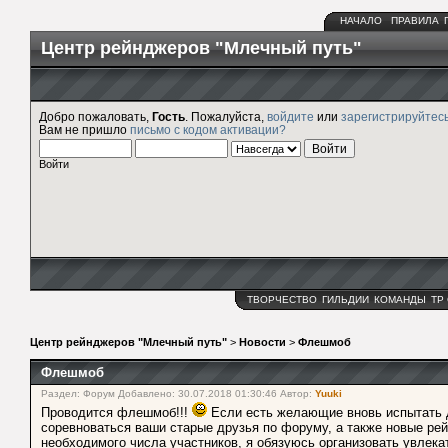
НАЧАЛО
ПРАВИЛА
Центр рейнджеров "Млечный путь"
Добро пожаловать,
Гость
. Пожалуйста,
войдите
или
зарегистрируйтес
Вам не пришло
письмо с кодом активации?
Войти
ТВОРЧЕСТВО
ГИЛЬДИИ
КОМАНДЫ
ТР
Центр рейнджеров "Млечный путь"
>
Новости
>
Флешмоб
Флешмоб
Раздел: Форум Добавлено: 30.07.2018 01:30:46 Автор:
Yuuki
Проводится флешмоб!!!
Если есть желающие вновь испытать да
соревноваться ваши старые друзья по форуму, а также новые рей
необходимого числа участников, я обязуюсь организовать увлека