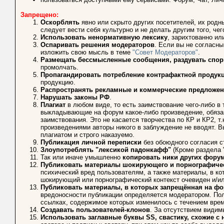
Запрещено:
Оскорблять
явно или скрыто других посетителей, их родн
следует вести себя культурно и не делать другим того, че
Использовать ненормативную лексику
, зарихтованно ил
Оспаривать решения модераторов
. Если вы не согласны
изложить свою мысль в теме
"Совет Модераторов"
.
Размещать бессмысленные сообщения, раздувать спо
промолчать.
Пропагандировать потребление контрафактной продук
продукцию.
Распространять рекламные и коммерческие предложен
Нарушать законы РФ
.
Плагиат
в любом виде, то есть заимствование чего-либо в 
выкладывающие на форум какое-либо произведение, обязан
заимствования. Это не касается творчества по КР и КР2, т
произведениями авторы никого в заблуждение не вводят. 
плагиатом и строго наказуемо.
Публикация личной переписки
без обоюдного согласия с
Злоупотреблять "лексикой падонкафф"
(Кроме раздела 
Так или иначе умышленно
копировать ники других фору
Публиковать материалы шокирующего и порнографичес
психический вред пользователям, а также материалы, в к
шокирующий или порнографический контекст очевиден и/и
Публиковать материалы, в которых запрещённая на фо
вредоносности публикации определяется модератором. Пол
ссылках, содержимое которых изменилось с течением врем
Создавать пользователей-клонов
. За отсутствием видим
Использовать заглавные буквы SS, свастику, схожие 