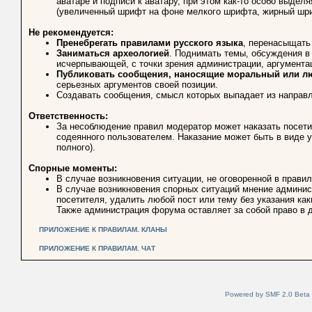
аватаре и подписи к аватару, при этом как-то особо выде
(увеличенный шрифт на фоне мелкого шрифта, жирный шриф
Не рекомендуется:
Пренебрегать правилами русского языка
, перенасыщать
Заниматься археологией
. Поднимать темы, обсуждения в
исчерпывающей, с точки зрения администрации, аргумента
Публиковать сообщения, наносящие моральный или л
серьезных аргументов своей позиции.
Создавать сообщения, смысл которых выпадает из направл
Ответственность:
За несоблюдение правил модератор может наказать посет
содеянного пользователем. Наказание может быть в виде у
полного).
Спорные моменты:
В случае возникновения ситуации, не оговоренной в прав
В случае возникновения спорных ситуаций мнение админи
посетителя, удалить любой пост или тему без указания как
Также администрация форума оставляет за собой право в д
ПРИЛОЖЕНИЕ К ПРАВИЛАМ. КЛАНЫ
ПРИЛОЖЕНИЕ К ПРАВИЛАМ. ЧАТ
Powered by SMF 2.0 Beta