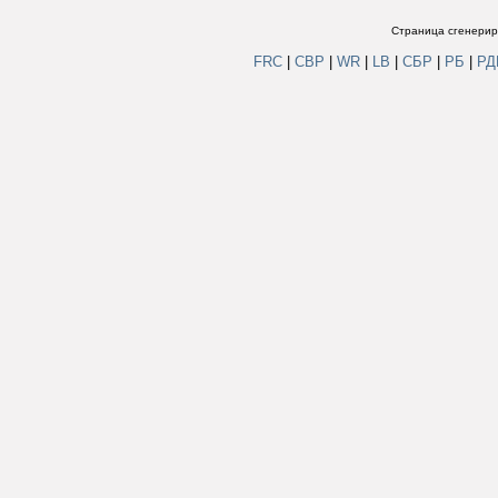
Страница сгенериро
FRC
|
СВР
|
WR
|
LB
|
СБР
|
РБ
|
Р