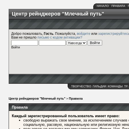
НАЧАЛО
ПРАВИЛА
Центр рейнджеров "Млечный путь"
Добро пожаловать,
Гость
. Пожалуйста,
войдите
или
зарегистрируйтес
Вам не пришло
письмо с кодом активации?
Войти
ТВОРЧЕСТВО
ГИЛЬДИИ
КОМАНДЫ
ТР
Центр рейнджеров "Млечный путь"
>
Правила
Правила
Каждый зарегистрированный пользователь имеет право:
свободно выражать свое мнение, за исключением случаев
социальную, расовую, национальную или религиозную нена
пользоваться доступными ему сервисами: Форум, Чат, Лич