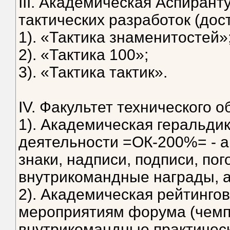
III. Академическая Аспирант
тактических разработок (дос
1). «Тактика знаменитостей»
2). «Тактика 100»;
3). «Тактика тактик».
IV. Факультет технического о
1). Академическая геральди
деятельности =ОК-200%= - а
знаки, надписи, подписи, пог
внутрикомандные награды, ав
2). Академическая рейтинго
мероприятиям форума (чемп
внутрикомандные практичес