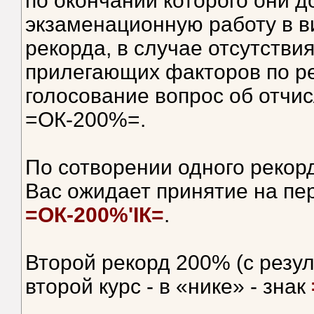
по окончании которого они 
экзаменационную работу в в
рекорда, в случае отсутстви
прилегающих факторов по р
голосование вопрос об отчи
=ОК-200%=.
По сотворении одного рекор
Вас ожидает принятие на пер
=ОК-200%'IК=
.
Второй рекорд 200% (с резул
второй курс - в «нике» - знак