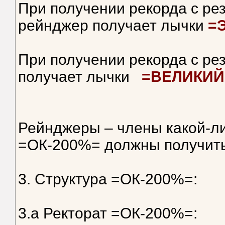
При получении рекорда с рез
рейнджер получает лычки
=
При получении рекорда с ре
получает лычки
=ВЕЛИКИЙ
Рейнджеры – члены какой-ли
=ОК-200%= должны получить
3. Структура =ОК-200%=:
3.а Ректорат =ОК-200%=: