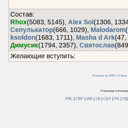
Состав:
Rhox
(5083, 5145),
Alex Sol
(1306, 133
Сепулькатор
(666, 1029),
Malodarom
ksoldon
(1683, 1711),
Masha d Ark
(47,
Димусик
(1794, 2357),
Святослав
(849
Желающие вступить:
Powered by SMF 2.0 Beta
Страница сгенериро
FRC
|
СВР
|
WR
|
LB
|
СБР
|
РБ
|
Р