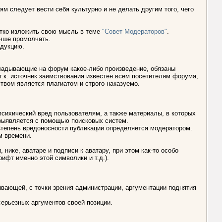
м следует вести себя культурно и не делать другим того, чего
атко изложить свою мысль в теме
"Совет Модераторов"
.
лучше промолчать.
одукцию.
ыкладывающие на форум какое-либо произведение, обязаны
 т.к. источник заимствования известен всем посетителям форума,
твом является плагиатом и строго наказуемо.
психический вред пользователям, а также материалы, в которых
выявляется с помощью поисковых систем.
тепень вредоносности публикации определяется модератором.
м времени.
, нике, аватаре и подписи к аватару, при этом как-то особо
фт именно этой символики и т.д.).
вающей, с точки зрения администрации, аргументации поднятия
ерьезных аргументов своей позиции.