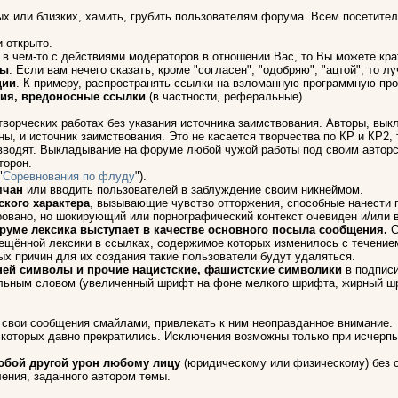
х или близких, хамить, грубить пользователям форума. Всем посетителя
и открыто.
ы в чем-то с действиями модераторов в отношении Вас, то Вы можете кр
ры
. Если вам нечего сказать, кроме "согласен", "одобряю", "ацтой", то 
ции
. К примеру, распространять ссылки на взломанную программную пр
ия, вредоносные ссылки
(в частности, реферальные).
 творческих работах без указания источника заимствования. Авторы, в
ы, и источник заимствования. Это не касается творчества по КР и КР2,
 вводят. Выкладывание на форуме любой чужой работы под своим авторс
торон.
"
Соревнования по флуду
").
мчан
или вводить пользователей в заблуждение своим никнеймом.
кого характера
, вызывающие чувство отторжения, способные нанести 
вано, но шокирующий или порнографический контекст очевиден и/или 
руме лексика выступает в качестве основного посыла сообщения.
С
рещённой лексики в ссылках, содержимое которых изменилось с течение
ых причин для их создания такие пользователи будут удаляться.
с ней символы и прочие нацистские, фашистские символики
в подписи
льным словом (увеличенный шрифт на фоне мелкого шрифта, жирный шри
 свои сообщения смайлами, привлекать к ним неоправданное внимание.
 которых давно прекратились. Исключения возможны только при исчерпы
юбой другой урон любому лицу
(юридическому или физическому) без с
ения, заданного автором темы.