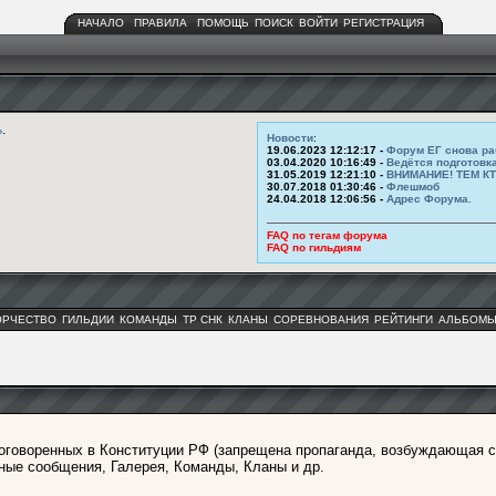
НАЧАЛО
ПРАВИЛА
ПОМОЩЬ
ПОИСК
ВОЙТИ
РЕГИСТРАЦИЯ
ь
.
Новости
:
19.06.2023 12:12:17 -
Форум ЕГ снова ра
03.04.2020 10:16:49 -
Ведётся подготовк
31.05.2019 12:21:10 -
ВНИМАНИЕ! ТЕМ К
30.07.2018 01:30:46 -
Флешмоб
24.04.2018 12:06:56 -
Адрес Форума.
FAQ по тегам форума
FAQ по гильдиям
ОРЧЕСТВО
ГИЛЬДИИ
КОМАНДЫ
ТР СНК
КЛАНЫ
СОРЕВНОВАНИЯ
РЕЙТИНГИ
АЛЬБОМ
оговоренных в Конституции РФ (запрещена пропаганда, возбуждающая с
ные сообщения, Галерея, Команды, Кланы и др.