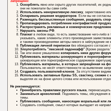
Запрещено:
Оскорблять
явно или скрыто других посетителей, их родны
они не пожелали бы сами себе.
Использовать ненормативную лексику
, зарихтованно ил
Оспаривать решения модераторов
. Если вы не согласн
Размещать бессмысленные сообщения, раздувать спо
Пропагандировать потребление контрафактной продук
Распространять рекламные и коммерческие предложен
Нарушать законы РФ
.
Плагиат
в любом виде, то есть заимствование чего-либо в
указывать, какие элементы этого произведения заимствован
и такими произведениями авторы никого в заблуждение не
Публикация личной переписки
без обоюдного согласия с
Злоупотреблять "лексикой падонкафф"
(Кроме раздела 
Так или иначе умышленно
копировать ники других фору
Публиковать материалы шокирующего и порнографичес
шокирующее или порнографическое содержимое заретуширо
Публиковать материалы, в которых запрещённая на фо
Пользователь не несёт ответственности за выявление зап
Создавать пользователей-клонов
. За отсутствием видим
Использовать заглавные буквы SS, свастику, схожие 
выделяя их на фоне целого слова или использовании отде
Не рекомендуется:
Пренебрегать правилами русского языка
, перенасыщать
Заниматься археологией
. Поднимать темы, обсуждения в
темы.
Публиковать сообщения, наносящие моральный или л
Создавать сообщения, смысл которых выпадает из направл