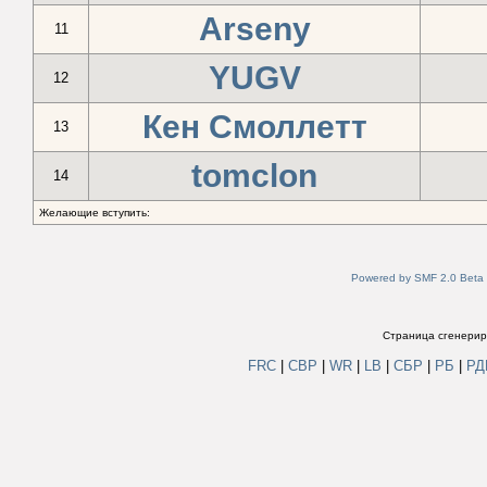
Arseny
11
YUGV
12
Кен Смоллетт
13
tomclon
14
Желающие вступить:
Powered by SMF 2.0 Beta
Страница сгенериро
FRC
|
СВР
|
WR
|
LB
|
СБР
|
РБ
|
Р