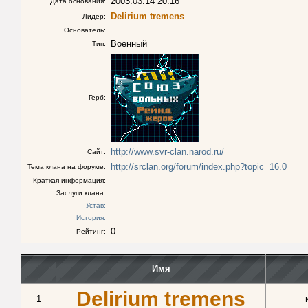
2003.03.14 20:16
Дата основания:
Delirium tremens
Лидер:
Основатель:
Военный
Тип:
Герб:
http://www.svr-clan.narod.ru/
Сайт:
http://srclan.org/forum/index.php?topic=16.0
Тема клана на форуме:
Краткая информация:
Заслуги клана:
Устав:
История:
0
Рейтинг:
Имя
Delirium tremens
1