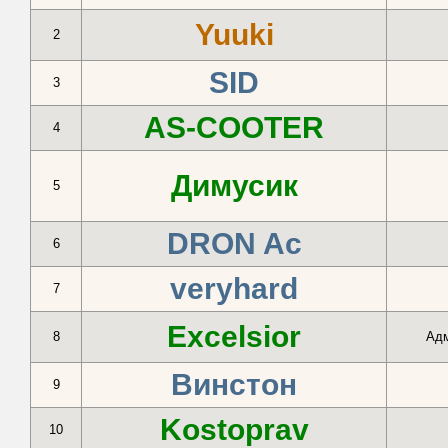
Yuuki
2
SID
3
AS-COOTER
4
Димусик
5
DRON Ac
6
veryhard
7
Excelsior
8
Адм
Винстон
9
Kostoprav
10