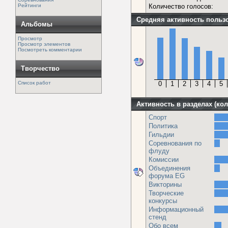
Рейтинги
Количество голосов:
Средняя активность польз
Альбомы
Просмотр
Просмотр элементов
Посмотреть комментарии
Творчество
Список работ
0
1
2
3
4
5
Активность в разделах (ко
Спорт
Политика
Гильдии
Соревнования по
флуду
Комиссии
Объединения
форума EG
Викторины
Творческие
конкурсы
Информационный
стенд
Обо всем