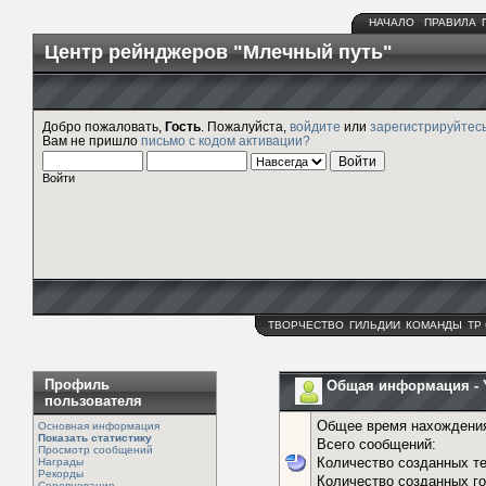
НАЧАЛО
ПРАВИЛА
Центр рейнджеров "Млечный путь"
Добро пожаловать,
Гость
. Пожалуйста,
войдите
или
зарегистрируйтес
Вам не пришло
письмо с кодом активации?
Войти
ТВОРЧЕСТВО
ГИЛЬДИИ
КОМАНДЫ
ТР
Профиль
Общая информация - 
пользователя
Общее время нахождения
Основная информация
Показать статистику
Всего сообщений:
Просмотр сообщений
Количество созданных те
Награды
Рекорды
Количество созданных го
Соревнования