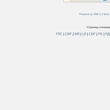
Powered by SMF 2.0 Beta
Страница сгенериро
FRC
|
СВР
|
WR
|
LB
|
СБР
|
РБ
|
Р