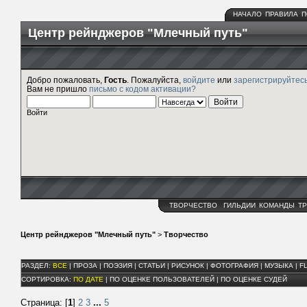
НАЧАЛО
ПРАВИЛА
П
Центр рейнджеров "Млечный путь"
Добро пожаловать,
Гость
. Пожалуйста,
войдите
или
зарегистрируйтес
Вам не пришло
письмо с кодом активации?
Войти
ТВОРЧЕСТВО
ГИЛЬДИИ
КОМАНДЫ
ТР
Центр рейнджеров "Млечный путь"
>
Творчество
РАЗДЕЛ:
ВСЕ
|
ПРОЗА
|
ПОЭЗИЯ
|
СТАТЬИ
|
РИСУНОК
|
ФОТОГРАФИЯ
|
МУЗЫКА
|
F
СОРТИРОВКА:
ПО ДАТЕ
|
ПО ОЦЕНКЕ ПОЛЬЗОВАТЕЛЕЙ
|
ПО ОЦЕНКЕ СУДЕЙ
Страница: [
1
]
2
3
...
5