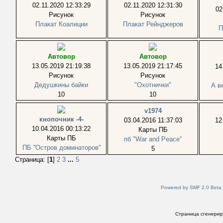
02.11.2020 12:33:29
02.11.2020 12:31:30
02
Рисунок
Рисунок
Плакат Коалиции
Плакат Рейнджеров
П
Автовор
Автовор
13.05.2019 21:19:38
13.05.2019 21:17:45
14
Рисунок
Рисунок
Дедушкины байки
"Охотнички"
А в
10
10
v1974
кнопочник -4-
03.04.2016 11:37:03
12
10.04.2016 00:13:22
Карты ПБ
Карты ПБ
пб "War and Peace"
ПБ ''Остров доминаторов''
5
Страница: [
1
]
2
3
...
5
Powered by SMF 2.0 Beta
Страница сгенериро