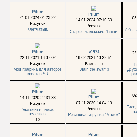
Pilum
Pilum
21.01.2024 04:23:22
03
14.01.2024 07:10:59
Рисунок
Рисунок
Клетчатый.
И было
Старые малокские башни.
Pilum
v1974
23
22.11.2021 13:37:02
19.02.2021 13:22:51
Рисунок
Карты ПБ
П
Моя графика для авторов
Drain the swamp
Дзух
квестов SR
ра
Pilum
02
Pilum
14.11.2020 22:31:36
07.11.2020 14:04:19
Рисунок
Тихо,
Рисунок
Рекламный плакат
по
пеленгов.
Резиновая игрушка "Малок"
10
Pilum
Pilum