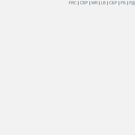
FRC
|
СВР
|
WR
|
LB
|
СБР
|
РБ
|
Р