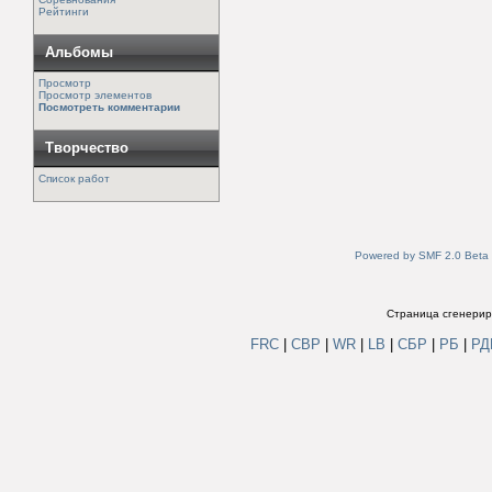
Рейтинги
Альбомы
Просмотр
Просмотр элементов
Посмотреть комментарии
Творчество
Список работ
Powered by SMF 2.0 Beta
Страница сгенериро
FRC
|
СВР
|
WR
|
LB
|
СБР
|
РБ
|
Р