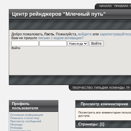
НАЧАЛО
ПРАВИЛА
Центр рейнджеров "Млечный путь"
Добро пожаловать,
Гость
. Пожалуйста,
войдите
или
зарегистрируйтес
Вам не пришло
письмо с кодом активации?
Войти
ТВОРЧЕСТВО
ГИЛЬДИИ
КОМАНДЫ
ТР
Профиль
Просмотр комментариев
пользователя
Посмотреть все комментарии пользо
Основная информация
доступа.
Показать статистику
Просмотр сообщений
Страницы: [
1
]
Награды
Рекорды
Соревнования