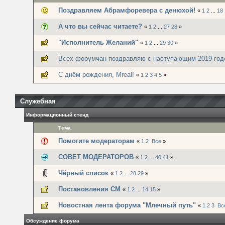
Поздравляем Абрамфоревера с денюхой!
«
1
2
...
18
А что вы сейчас читаете?
«
1
2
...
27
28
»
"Исполнитель Желаний"
«
1
2
...
29
30
»
Всех форумчан поздравляю с наступающим 2019 год
С днём рождения, Mreal!
«
1
2
3
4
5
»
Служебная
Информационный стенд
Тема
Помогите модераторам
«
1
2
Все
»
СОВЕТ МОДЕРАТОРОВ
«
1
2
...
40
41
»
Чёрный список
«
1
2
...
28
29
»
Постановления СМ
«
1
2
...
14
15
»
Новостная лента форума "Млечный путь"
«
1
2
3
Вс
Обсуждение форума