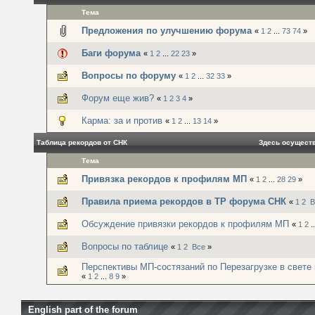
Тема
Предложения по улучшению форума
«
1
2
...
73
74
»
Баги форума
«
1
2
...
22
23
»
Вопросы по форуму
«
1
2
...
32
33
»
Форум еще жив?
«
1
2
3
4
»
Карма: за и против
«
1
2
...
13
14
»
Таблица рекордов от СНК
Здесь осущест
Тема
Привязка рекордов к профилям МП
«
1
2
...
28
29
»
Правила приема рекордов в ТР форума СНК
«
1
2
В
Обсуждение привязки рекордов к профилям МП
«
1
2
.
Вопросы по таблице
«
1
2
Все
»
Перспективы МП-состязаний по Перезагрузке в свете м
«
1
2
...
8
9
»
English part of the forum