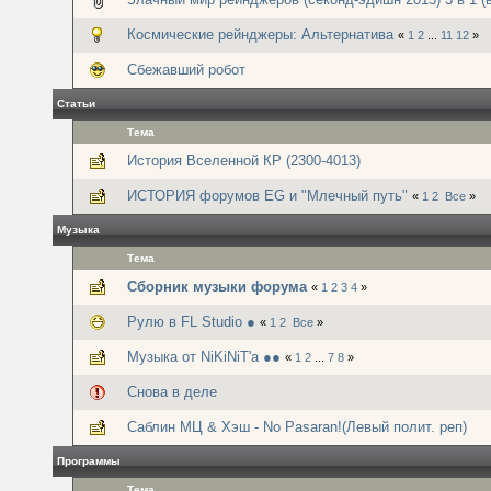
Космические рейнджеры: Альтернатива
«
1
2
...
11
12
»
Сбежавший робот
Статьи
Тема
История Вселенной КР (2300-4013)
ИСТОРИЯ форумов EG и "Млечный путь"
«
1
2
Все
»
Музыка
Тема
Сборник музыки форума
«
1
2
3
4
»
Рулю в FL Studio ●
«
1
2
Все
»
Музыка от NiKiNiT'а ●●
«
1
2
...
7
8
»
Снова в деле
Саблин МЦ & Хэш - No Pasaran!(Левый полит. реп)
Программы
Тема