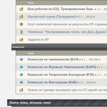
Тема
Бои роботов по ICQ. Тренировочная база.
«
1
2
...
28
Шахматный турнир [Проведение]
«
1
2
...
24
25
»
Клуб любителей прогнозов на результаты КР-соревно
Чемпионат "Ниспровержение основ, или День Дурака"
Задачки по КР
Комиссии
Тема
Комиссия по чемпионатам (КпЧ)
«
1
2
...
159
160
»
Комиссия по Игровым Чемпионатам (КпИЧ)
«
1
2
...
Комиссия по Творческим Конкурсам (КТК)
«
1
2
...
11
Комиссия по Викторинам (КпВ)
«
1
2
...
40
41
»
Нужны ли турниры выходного дня по СО одной систе
Книги, игры, музыка, кино