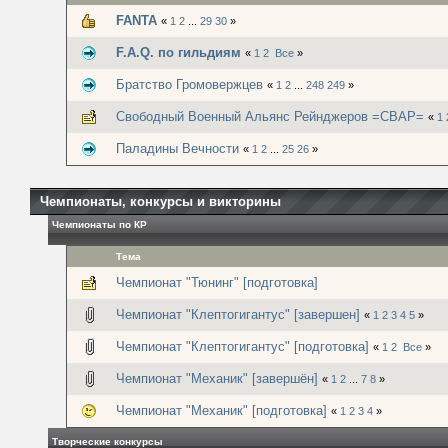
FANTA
«
1
2
...
29
30
»
F.A.Q. по гильдиям
«
1
2
Все
»
Братство Громовержцев
«
1
2
...
248
249
»
Свободный Военный Альянс Рейнджеров =СВАР=
«
1
Паладины Вечности
«
1
2
...
25
26
»
Чемпионаты, конкурсы и викторины
Чемпионаты по КР
Тема
Чемпионат "Тюнинг" [подготовка]
Чемпионат "Клептогигантус" [завершен]
«
1
2
3
4
5
»
Чемпионат "Клептогигантус" [подготовка]
«
1
2
Все
»
Чемпионат "Механик" [завершён]
«
1
2
...
7
8
»
Чемпионат "Механик" [подготовка]
«
1
2
3
4
»
Творческие конкурсы