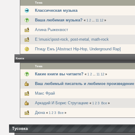
Тема
Классическая музыка
Ваша любимая музыка?
«
1
2
...
11
12
»
Алина Рыжехвост
E:\music\post-rock, post-metal, math-rock
Птицу Емъ [Abstract Hip-Hop, Underground Rap]
Книги
Тема
Какие книги вы читаете?
«
1
2
...
11
12
»
Ваш любимый писатель и любимое произведение
Макс Фрай
Аркадий И Борис Стругацкие
«
1
2
3
Все
»
Дюна
«
1
2
3
Все
»
Тусовка