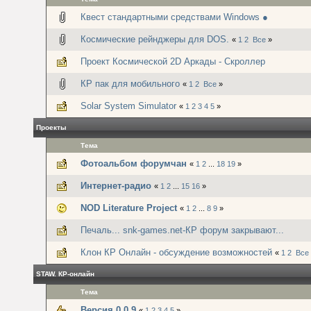
Квест стандартными средствами Windows ●
Космические рейнджеры для DOS.
«
1
2
Все
»
Проект Космической 2D Аркады - Скроллер
КР пак для мобильного
«
1
2
Все
»
Solar System Simulator
«
1
2
3
4
5
»
Проекты
Тема
Фотоальбом форумчан
«
1
2
...
18
19
»
Интернет-радио
«
1
2
...
15
16
»
NOD Literature Project
«
1
2
...
8
9
»
Печаль... snk-games.net-КР форум закрывают...
Клон КР Онлайн - обсуждение возможностей
«
1
2
Все
STAW. КР-онлайн
Тема
Версия 0.0.9
«
1
2
3
4
5
»