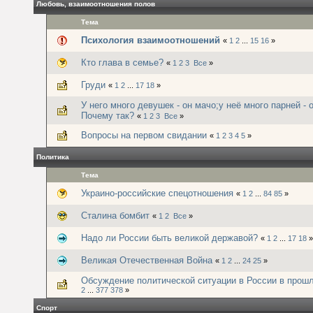
Любовь, взаимоотношения полов
Тема
Психология взаимоотношений
«
1
2
...
15
16
»
Кто глава в семье?
«
1
2
3
Все
»
Груди
«
1
2
...
17
18
»
У него много девушек - он мачо;у неё много парней - 
Почему так?
«
1
2
3
Все
»
Вопросы на первом свидании
«
1
2
3
4
5
»
Политика
Тема
Украино-российские спецотношения
«
1
2
...
84
85
»
Сталина бомбит
«
1
2
Все
»
Надо ли России быть великой державой?
«
1
2
...
17
18
»
Великая Отечественная Война
«
1
2
...
24
25
»
Обсуждение политической ситуации в России в прош
2
...
377
378
»
Спорт