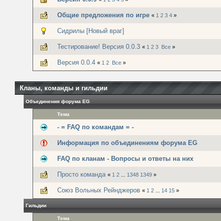
Общие предложения по игре
«
1
2
3
4
»
Сидрилы [Новый враг]
Тестирование! Версия 0.0.3
«
1
2
3
Все
»
Версия 0.0.4
«
1
2
Все
»
Кланы, команды и гильдии
Объединения форума EG
Тема
- = FAQ по командам = -
Информация по объединениям форума EG
FAQ по кланам - Вопросы и ответы на них
Просто команда
«
1
2
...
1348
1349
»
Союз Вольных Рейнджеров
«
1
2
...
14
15
»
Гильдии
Тема