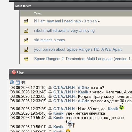
Main forum
Тема
hi i am new and i need help
«
1
2
3
4
5
»
nikotin withrdrawal is very annoying
sid meier's pirates
your opinion about Space Rangers HD: A War Apart
Space Rangers 2: Dominators Multi-Language (version 1.
Чат
[08.06.2026 12:31:19]
С.Т.А.Л.И.Н.
:
diGriz
ты хто?
[08.06.2026 12:31:48]
С.Т.А.Л.И.Н.
:
Kasik
я живой. Чего там, Абр
[08.06.2026 12:32:05]
С.Т.А.Л.И.Н.
: Когда в Прагу смогу полетет
[08.06.2026 12:33:05]
С.Т.А.Л.И.Н.
:
diGriz
тут всем уде от 30 нав
[08.06.2026 12:37:26]
С.Т.А.Л.И.Н.
: И до 80 лет, да,
Kasik
[08.06.2026 19:54:45]
Kasik
: уде? меткая опечатка
[08.06.2026 19:55:48]
Kasik
: разве что в пхеньян, на дрезине
[08.06.2026 19:56:01]
Kasik
: