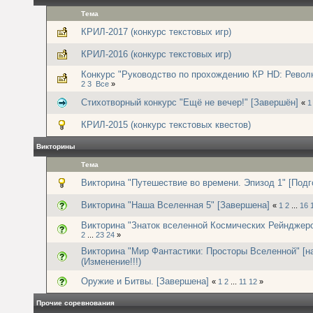
Тема
КРИЛ-2017 (конкурс текстовых игр)
КРИЛ-2016 (конкурс текстовых игр)
Конкурс "Руководство по прохождению КР HD: Револю
2
3
Все
»
Стихотворный конкурс "Ещё не вечер!" [Завершён]
«
1
КРИЛ-2015 (конкурс текстовых квестов)
Викторины
Тема
Викторина "Путешествие во времени. Эпизод 1" [Подг
Викторина "Наша Вселенная 5" [Завершена]
«
1
2
...
16
Викторина "Знаток вселенной Космических Рейнджеро
2
...
23
24
»
Викторина "Мир Фантастики: Просторы Вселенной" [н
(Изменение!!!)
Оружие и Битвы. [Завершена]
«
1
2
...
11
12
»
Прочие соревнования