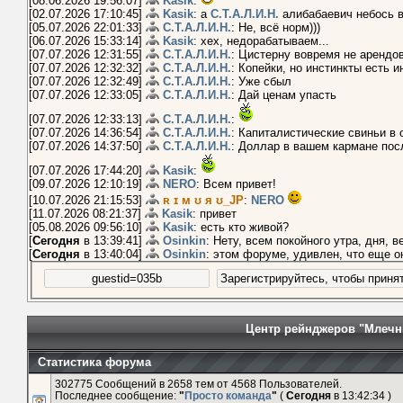
[08.06.2026 19:56:07]
Kasik
:
[02.07.2026 17:10:45]
Kasik
: а
С.Т.А.Л.И.Н.
алибабаевич небось 
[05.07.2026 22:01:33]
С.Т.А.Л.И.Н.
: Не, всё норм)))
[06.07.2026 15:33:14]
Kasik
: хех, недорабатываем...
[07.07.2026 12:31:55]
С.Т.А.Л.И.Н.
: Цистерну вовремя не арендо
[07.07.2026 12:32:32]
С.Т.А.Л.И.Н.
: Копейки, но инстинкты есть и
[07.07.2026 12:32:49]
С.Т.А.Л.И.Н.
: Уже сбыл
[07.07.2026 12:33:05]
С.Т.А.Л.И.Н.
: Дай ценам упасть
[07.07.2026 12:33:13]
С.Т.А.Л.И.Н.
:
[07.07.2026 14:36:54]
С.Т.А.Л.И.Н.
: Капиталистические свиньи в 
[07.07.2026 14:37:50]
С.Т.А.Л.И.Н.
: Доллар в вашем кармане пос
[07.07.2026 17:44:20]
Kasik
:
[09.07.2026 12:10:19]
NERO
: Всем привет!
[10.07.2026 21:15:53]
ʀ ɪ м ʊ я ʊ_JP
:
NERO
[11.07.2026 08:21:37]
Kasik
: привет
[05.08.2026 09:56:10]
Kasik
: есть кто живой?
[
Сегодня
в 13:39:41]
Osinkin
: Нету, всем покойного утра, дня, 
[
Сегодня
в 13:40:04]
Osinkin
: этом форуме, удивлен, что еще о
Центр рейнджеров "Млечн
Статистика форума
302775 Сообщений в 2658 тем от 4568 Пользователей.
Последнее сообщение:
"
Просто команда
"
(
Сегодня
в 13:42:34 )