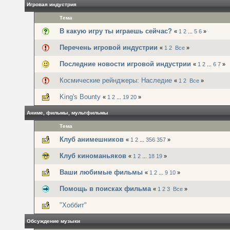
Игровая индустрия
Тема
В какую игру ты играешь сейчас?
«
1
2
...
5
6
»
Перечень игровой индустрии
«
1
2
Все
»
Последние новости игровой индустрии
«
1
2
...
6
7
»
Космические рейнджеры: Наследие
«
1
2
Все
»
King's Bounty
«
1
2
...
19
20
»
Аниме, фильмы, мультфильмы
Тема
Клуб анимешников
«
1
2
...
356
357
»
Клуб киноманьяков
«
1
2
...
18
19
»
Ваши любимые фильмы
«
1
2
...
9
10
»
Помощь в поисках фильма
«
1
2
3
Все
»
"Хоббит"
Обсуждение музыки