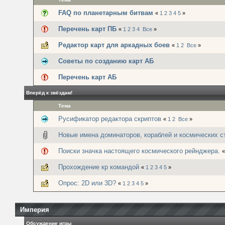
FAQ по планетарным битвам
«
1
2
3
4
5
»
Перечень карт ПБ
«
1
2
3
4
Все
»
Редактор карт для аркадных боев
«
1
2
Все
»
Советы по созданию карт АБ
Перечень карт АБ
Вперёд к звёздам!
Тема
Русификатор редактора скриптов
«
1
2
Все
»
Новые имена доминаторов, кораблей и космических с
Поиски значка настоящего космического рейнджера.
Прохождение кр командой
«
1
2
3
4
5
»
Опрос: 2D или 3D?
«
1
2
3
4
5
»
Империя
Обсуждение игры