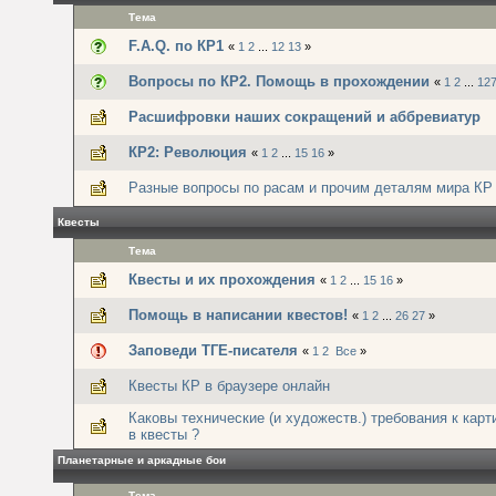
Тема
F.A.Q. по КР1
«
1
2
...
12
13
»
Вопросы по КР2. Помощь в прохождении
«
1
2
...
12
Расшифровки наших сокращений и аббревиатур
КР2: Революция
«
1
2
...
15
16
»
Разные вопросы по расам и прочим деталям мира КР
Квесты
Тема
Квесты и их прохождения
«
1
2
...
15
16
»
Помощь в написании квестов!
«
1
2
...
26
27
»
Заповеди ТГЕ-писателя
«
1
2
Все
»
Квесты КР в браузере онлайн
Каковы технические (и художеств.) требования к кар
в квесты ?
Планетарные и аркадные бои
Тема