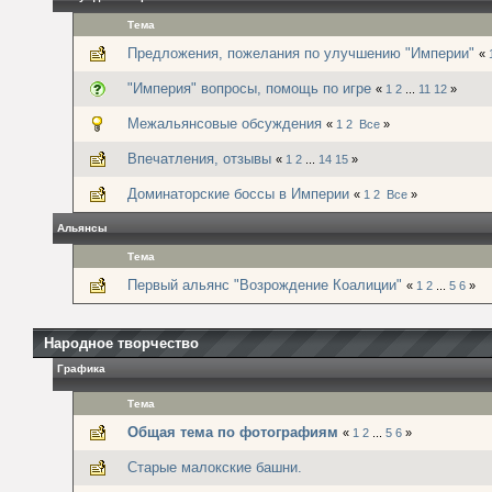
Тема
Предложения, пожелания по улучшению "Империи"
«
"Империя" вопросы, помощь по игре
«
1
2
...
11
12
»
Межальянсовые обсуждения
«
1
2
Все
»
Впечатления, отзывы
«
1
2
...
14
15
»
Доминаторские боссы в Империи
«
1
2
Все
»
Альянсы
Тема
Первый альянс "Возрождение Коалиции"
«
1
2
...
5
6
»
Народное творчество
Графика
Тема
Общая тема по фотографиям
«
1
2
...
5
6
»
Старые малокские башни.