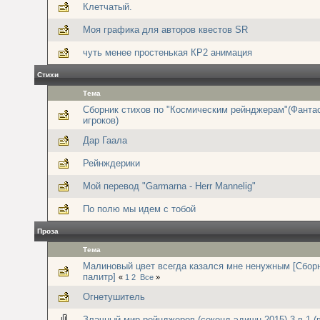
Клетчатый.
Моя графика для авторов квестов SR
чуть менее простенькая КР2 анимация
Стихи
Тема
Сборник стихов по "Космическим рейнджерам"(Фанта
игроков)
Дар Гаала
Рейнждерики
Мой перевод "Garmarna - Herr Mannelig"
По полю мы идем с тобой
Проза
Тема
Малиновый цвет всегда казался мне ненужным [Сбор
палитр]
«
1
2
Все
»
Огнетушитель
Злачный мир рейнджеров (секонд-эдишн 2015) 3 в 1 