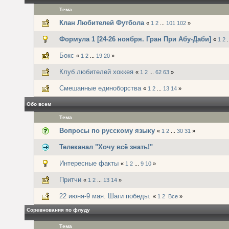
Тема
Клан Любителей Футбола
«
1
2
...
101
102
»
Формула 1 [24-26 ноября. Гран При Абу-Даби]
«
1
2
.
Бокс
«
1
2
...
19
20
»
Клуб любителей хоккея
«
1
2
...
62
63
»
Смешанные единоборства
«
1
2
...
13
14
»
Обо всем
Тема
Вопросы по русскому языку
«
1
2
...
30
31
»
Телеканал "Хочу всё знать!"
Интересные факты
«
1
2
...
9
10
»
Притчи
«
1
2
...
13
14
»
22 июня-9 мая. Шаги победы.
«
1
2
Все
»
Соревнования по флуду
Тема