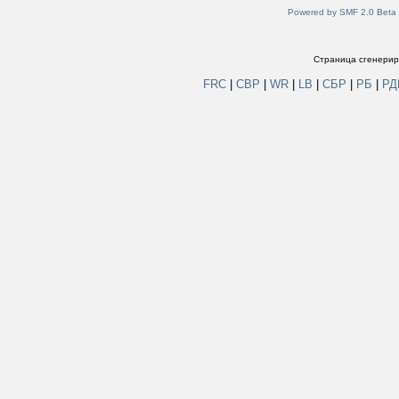
Powered by SMF 2.0 Beta
Страница сгенериро
FRC
|
СВР
|
WR
|
LB
|
СБР
|
РБ
|
Р