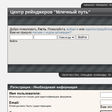
НАЧАЛО
ПРАВИЛА
П
Центр рейнджеров "Млечный путь"
Добро пожаловать,
Гость
. Пожалуйста,
войдите
или
зарегистрируйтес
Вам не пришло
письмо с кодом активации?
Войти
ТВОРЧЕСТВО
ГИЛЬДИИ
КОМАНДЫ
ТР
Регистрация - Необходимая информация
Имя пользователя:
Используется только для идентификации форумом.
Email:
Email должен быть существующим.
Вам ema