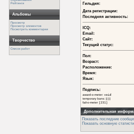
Гильдия:
Рейтинги
Дата регистрации:
Альбомы
Последняя активность:
Просмотр
Просмотр элементов
ICQ:
Посмотреть комментарии
Email:
Сайт:
Творчество
Текущий статус:
Список работ
Пол:
Возраст:
Расположение:
Время:
Язык:
Подпись:
award-o-meter:
void
temporary bans:
| | |
fail-o-meter
[231]
Дополнительная информ
Показать последние сообще
Показать основную статисти