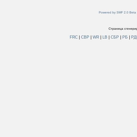
Powered by SMF 2.0 Beta
Страница сгенерир
FRC
|
СВР
|
WR
|
LB
|
СБР
|
РБ
|
Р