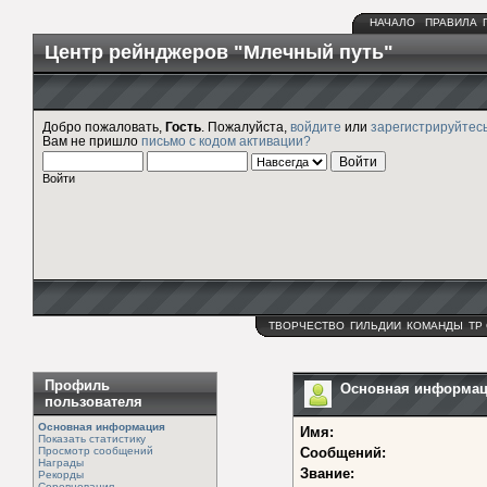
НАЧАЛО
ПРАВИЛА
Центр рейнджеров "Млечный путь"
Добро пожаловать,
Гость
. Пожалуйста,
войдите
или
зарегистрируйтес
Вам не пришло
письмо с кодом активации?
Войти
ТВОРЧЕСТВО
ГИЛЬДИИ
КОМАНДЫ
ТР
Профиль
Основная информация
пользователя
Основная информация
Имя:
Показать статистику
Просмотр сообщений
Сообщений:
Награды
Звание:
Рекорды
Соревнования