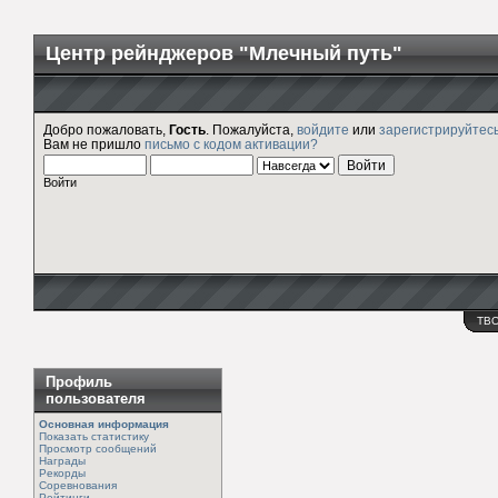
Центр рейнджеров "Млечный путь"
Добро пожаловать,
Гость
. Пожалуйста,
войдите
или
зарегистрируйтес
Вам не пришло
письмо с кодом активации?
Войти
ТВ
Профиль
пользователя
Основная информация
Показать статистику
Просмотр сообщений
Награды
Рекорды
Соревнования
Рейтинги