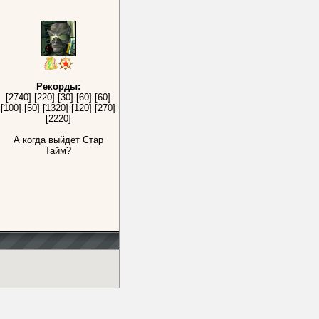
Рекорды:
[2740] [220] [30] [60] [60]
[100] [50] [1320] [120] [270]
[2220]
А когда выйдет Стар
Тайм?