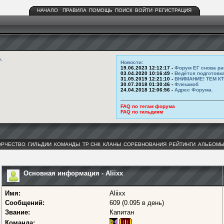
НАЧАЛО
ПРАВИЛА
ПОМОЩЬ
ПОИСК
ВОЙТИ
РЕГИСТРАЦИЯ
ь
.
Новости
:
19.06.2023 12:12:17 -
Форум ЕГ снова ра
03.04.2020 10:16:49 -
Ведётся подготовк
31.05.2019 12:21:10 -
ВНИМАНИЕ! ТЕМ К
30.07.2018 01:30:46 -
Флешмоб
24.04.2018 12:06:56 -
Адрес Форума.
FAQ по тегам форума
FAQ по гильдиям
ОРЧЕСТВО
ГИЛЬДИИ
КОМАНДЫ
ТР СНК
КЛАНЫ
СОРЕВНОВАНИЯ
РЕЙТИНГИ
АЛЬБОМ
Основная информация - Aliixx
Имя:
Aliixx
Сообщений:
609 (0.095 в день)
Звание:
Капитан
Команда: