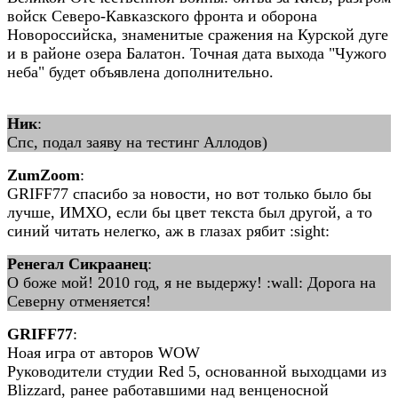
войск Северо-Кавказского фронта и оборона
Новороссийска, знаменитые сражения на Курской дуге
и в районе озера Балатон. Точная дата выхода "Чужого
неба" будет объявлена дополнительно.
Ник
:
Спс, подал заяву на тестинг Аллодов)
ZumZoom
:
GRIFF77 спасибо за новости, но вот только было бы
лучше, ИМХО, если бы цвет текста был другой, а то
синий читать нелегко, аж в глазах рябит :sight:
Ренегал Сикраанец
:
О боже мой! 2010 год, я не выдержу! :wall: Дорога на
Северну отменяется!
GRIFF77
:
Ноая игра от авторов WOW
Руководители студии Red 5, основанной выходцами из
Blizzard, ранее работавшими над венценосной