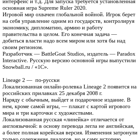
интерфейс и т.д. Для запуска требуется установленная
основная игра Supreme Ruler 2020.
Игровой мир охвачен глобальной войной. Игрок берет
на себя управление одним из государств, контролируя
экономику, дипломатию, армию и работу
правительства в целом. Его конечная задача —
добиться власти надо всем миром или хотя бы над
своим регионом.
Разработчик — BattleGoat Studios, издатель — Paradox
Interactive. Русскую версию основной игры выпустили
Snowball.ru / «1С».
Lineage 2 — по-русски
Локализованная онлайн-ролевка Lineage 2 появится на
российских прилавках 25 декабря 2008 г.
Наряду с обычным, выйдет и подарочное издание. В
нем, кроме самой игры, — плакат с картой игрового
мира и три карточки с художествами.
Локализованная русская «линейка» отличается от
англоязычной: в основу перевода легла не английская,
а более полная корейская версия. Изменения затронули
только содержание диалогов, но и саму историю