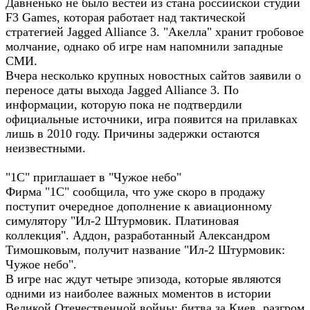
Давненько не было вестей из стана российской студии
F3 Games, которая работает над тактической
стратегией Jagged Alliance 3. "Акелла" хранит гробовое
молчание, однако об игре нам напомнили западные
СМИ.
Вчера несколько крупных новостных сайтов заявили о
переносе даты выхода Jagged Alliance 3. По
информации, которую пока не подтвердили
официальные источники, игра появится на прилавках
лишь в 2010 году. Причины задержки остаются
неизвестными.
"1С" приглашает в "Чужое небо"
Фирма "1С" сообщила, что уже скоро в продажу
поступит очередное дополнение к авиационному
симулятору "Ил-2 Штурмовик. Платиновая
коллекция". Аддон, разработанный Александром
Тимошковым, получит название "Ил-2 Штурмовик:
Чужое небо".
В игре нас ждут четыре эпизода, которые являются
одними из наиболее важных моментов в истории
Великой Отечественной войны: битва за Киев, разгром