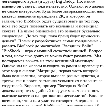
легендарного врага (и друга) Big Daddy. Но, каким
именно он станет, пока неизвестно. Однако, это далеко
не самое интересное. Куда более завораживающим нам
кажется заявление президента 2K, в котором он
заявил, что BioShock будет существовать до тех пор,
пока это будет позволять его вселенная и потенциал
сюжета. На языке бизнесмена это означает буквально
следующее: "До тех пор, пока бренд будет приносить
деньги". Планы у разработчиков самые грандиозные -
развить BioShock до масштабов "Звездных Войн".
"BioShock – игра с мощной сюжетной линией. Вопрос
в том, насколько долго ее можно будет развивать. Мы
постараемся выжать из этой вселенной максимум.
Однако мы не желаем выходить за рамки и превращать
этот мир в аналог "Матрицы", первая часть которой
была великолепна, вторая вызвала разные чувства, а
третья, так и вовсе, заставила усомниться в таланте ее
создателей. Впрочем, пример "Звездных Войн"
доказывает, что медийный продукт может сохранять
высокое качество на протяжении десятилетий. Вполне
возможно, что и нам удастся сотворить 6 одинаково
увлекательных частей BioShock", - заявляет глава 2K.