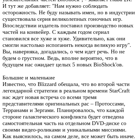
И тут же добавляет: "Нам нужно соблюдать
осторожность. Не буду называть имен, но в индустрии
существовала серия великолепных гоночных игр.
Впоследствии издатель поставил производство новых
частей на конвейер. С каждым годом сериал
становился все хуже и хуже. Удивительно, как они
смогли настолько испоганить некогда великую игру".
Вы, наверняка, догадались, о чем идет речь. Но не
будем о грустном. Ведь, вполне вероятно, что в
будущем нас ожидает целых 5 новых BioShock'ов.
Большие и маленькие
Известно, что Blizzard обещала, что во второй части
легендарной стратегии в реальном времени StarCraft
нас ждет новая встреча со всеми тремя
представителями оригинальных рас – Протоссами,
Терранами и Зергами. Планировалось, что каждой
стороне галактического конфликта будет отведена
самостоятельная часть на отдельном DVD-диске со
своими видео-роликами и уникальными миссиями.
Как выяснилось, на самом деле, все может быть иначе.