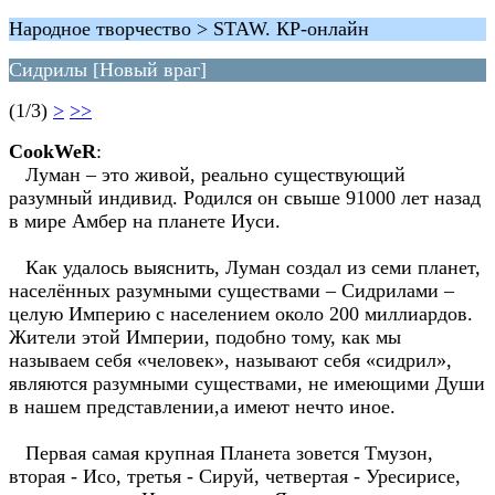
Народное творчество > STAW. КР-онлайн
Сидрилы [Новый враг]
(1/3)
>
>>
CookWeR
:
Луман – это живой, реально существующий
разумный индивид. Родился он свыше 91000 лет назад
в мире Амбер на планете Иуси.
Как удалось выяснить, Луман создал из семи планет,
населённых разумными существами – Сидрилами –
целую Империю с населением около 200 миллиардов.
Жители этой Империи, подобно тому, как мы
называем себя «человек», называют себя «сидрил»,
являются разумными существами, не имеющими Души
в нашем представлении,а имеют нечто иное.
Первая самая крупная Планета зовется Тмузон,
вторая - Исо, третья - Сируй, четвертая - Уресирисе,