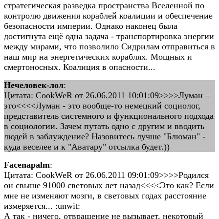
стратегическая разведка пространства Вселенной по
контролю движения кораблей коалиции и обеспечение
безопасности империи. Однако наконец была
достигнута ещё одна задача - транспортировка энергии
между мирами, что позволило Сидрилам отправиться в
наш мир на энергетических кораблях. Мощных и
смертоносных. Коалиция в опасности...
Нечеловек-лол
:
Цитата: CookWeR от 26.06.2011 10:01:09>>>>Луман –
это<<<<Луман - это вообще-то немецкий социолог,
представитель системного и функционального подхода
в социологии. Зачем путать одно с другим и вводить
людей в заблуждение? Назовитесь лучше "Блюман" -
куда веселее и к "Аватару" отсылка будет.))
Facenapalm
:
Цитата: CookWeR от 26.06.2011 09:01:09>>>>Родился
он свыше 91000 световых лет назад<<<<Это как? Если
мне не изменяют мозги, в световых годах расстояние
измеряется... :unwit:
А так - ничего, отвращение не вызывает, некоторый