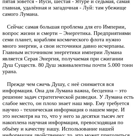
пятая зовется - Иуси, шестая - Ятуре и седьмая, самая
главная, удалённая и загадочная - Луй: там убежище
самого Лумана.
Сейчас самая большая проблема для его Империи,
вопрос жизни и смерти – Энергетика. Предприятиями
семи планет, кораблям космического флота нужно
много энергии, а свои источники давно исчерпаны.
Главным источником энергетики империи Лумана
является Серая Энергия, получаемая при сжигании
Душ Существ. 80 Душ эквивалентны почти 5.000 тонн
урана.
Прежде чем сжечь Душу, с неё снимается вся
информация. Она для Лумана важна, бесценна – это
решение задач стратегической разведки. У Лумана есть
слабое место, он плохо знает наш мир. Ему требуется
научно - техническая информация о нашем мире. И
это несмотря на то, что у него за десятки тысяч лет
накоплена научная информация, превосходящая по
объёму и качеству нашу. Использование нашей
информации двойственно: то, что может пригодиться