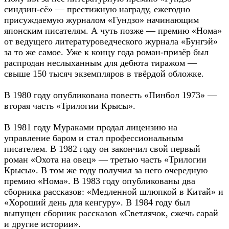
синдзин-сё» — престижную награду, ежегодно
присуждаемую журналом «Гундзо» начинающим
японским писателям. А чуть позже — премию «Нома»
от ведущего литературоведческого журнала «Бунгэй»
за то же самое. Уже к концу года роман-призёр был
распродан неслыханным для дебюта тиражом —
свыше 150 тысяч экземпляров в твёрдой обложке.
В 1980 году опубликована повесть «Пинбол 1973» —
вторая часть «Трилогии Крысы».
В 1981 году Мураками продал лицензию на
управление баром и стал профессиональным
писателем. В 1982 году он закончил свой первый
роман «Охота на овец» — третью часть «Трилогии
Крысы». В том же году получил за него очередную
премию «Нома». В 1983 году опубликованы два
сборника рассказов: «Медленной шлюпкой в Китай» и
«Хороший день для кенгуру». В 1984 году был
выпущен сборник рассказов «Светлячок, сжечь сарай
и другие истории».