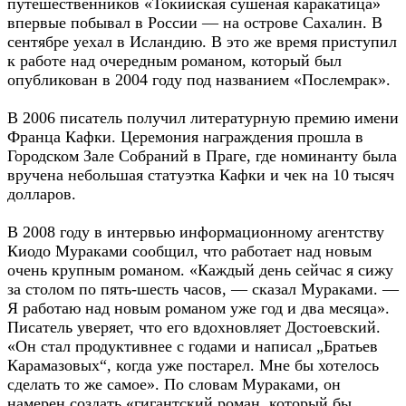
путешественников «Токийская сушеная каракатица»
впервые побывал в России — на острове Сахалин. В
сентябре уехал в Исландию. В это же время приступил
к работе над очередным романом, который был
опубликован в 2004 году под названием «Послемрак».
В 2006 писатель получил литературную премию имени
Франца Кафки. Церемония награждения прошла в
Городском Зале Собраний в Праге, где номинанту была
вручена небольшая статуэтка Кафки и чек на 10 тысяч
долларов.
В 2008 году в интервью информационному агентству
Киодо Мураками сообщил, что работает над новым
очень крупным романом. «Каждый день сейчас я сижу
за столом по пять-шесть часов, — сказал Мураками. —
Я работаю над новым романом уже год и два месяца».
Писатель уверяет, что его вдохновляет Достоевский.
«Он стал продуктивнее с годами и написал „Братьев
Карамазовых“, когда уже постарел. Мне бы хотелось
сделать то же самое». По словам Мураками, он
намерен создать «гигантский роман, который бы