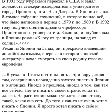
В 1991 году Мураками переехал в США и занял
должность стажёра-исследователя в университете
города Принстон, штат Нью-Джерси. В Японии вышло
8-томное собрание сочинений, в которое вошло всё,
что было написано в период с 1979 г. по 1989 г. В 1992
году получил степень адъюнкт-профессора
Принстонского университета. Закончил и опубликовал
в Японии роман «К югу от границы, на запад от
солнца».<<<<
Уехав из Японии на Запад, он, прекрасно владевший
английским языком, впервые в истории японской
литературы начал смотреть на свою родину глазами
европейца:
…Я уехал в Штаты почти на пять лет, и вдруг, живя
там, совершенно неожиданно захотел писать о Японии
и о японцах. Иногда о прошлом, иногда о том, как там
всё сейчас. Легче писать о своей стране, когда ты
далеко. На расстоянии можно увидеть свою страну
такой, какая она есть. До того я как-то не очень хотел
писать о Японии. Я просто хотел писать о себе и
своём мире